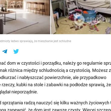
e
dmioty ledwo sprawiają, że mieszkanie jest schludne
ać dom w czystości i porządku, należy go regularnie spr
ednak różnica między schludnością a czystością. Możesz
odkurzać i nabłyszczać powierzchnie, ale przypadkowo
 rzeczy, kubki na stole i zabawki na podłodze sprawią, że
lądał nieporządnie.
d sprzątania radzą nauczyć się kilku ważnych życiowych 
gą zapewnić, że dom jest zawsze czysty. Więcej szcze