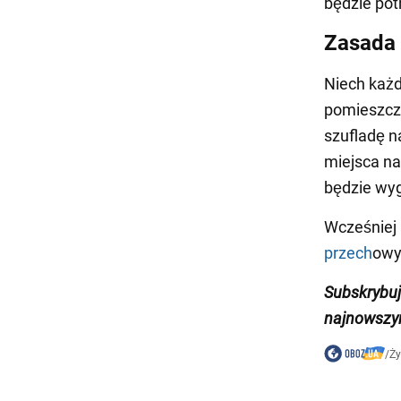
będzie pot
Zasada
Niech każd
pomieszcze
szufladę na
miejsca n
będzie wyg
Wcześniej
przech
owy
Subskrybuj
najnowszym
/
Ży