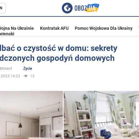
N
ojna Na Ukrainie
Kontratak AFU
Pomoc Wojskowa Dla Ukrainy
ełenski
dbać o czystość w domu: sekrety
dczonych gospodyń domowych
ka
 Milsent
Życie
.2023 14:23
13
eństwo
a Ukrainie