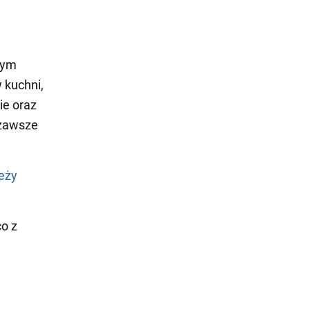
dym
 kuchni,
ie oraz
 zawsze
leży
o z