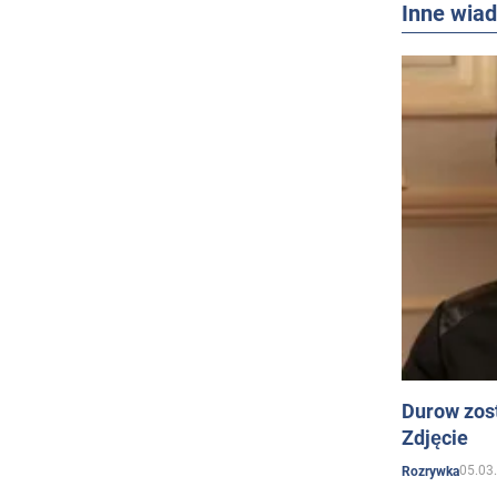
Inne wia
Durow zost
Zdjęcie
05.03
Rozrywka