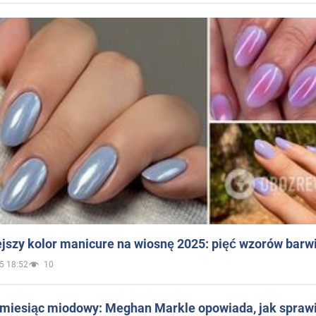
jszy kolor manicure na wiosnę 2025: pięć wzorów barw
5 18:52
10
 miesiąc miodowy: Meghan Markle opowiada, jak sprawi