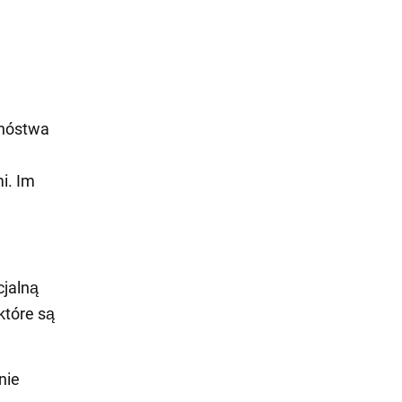
mnóstwa
i. Im
cjalną
które są
nie