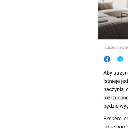
Jedzeni
Rozrzucone prze
Aby utrzym
Istnieje j
naczynia, 
rozrzucone
będzie wyg
Eksperci o
które pomo