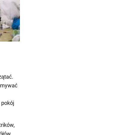
zątać.
 zmywać
 pokój
trików,
gółów