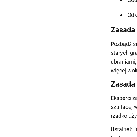
Odk
Zasada
Pozbądź s
starych gr
ubraniami,
więcej wol
Zasada
Eksperci z
szufladę, 
rzadko uży
Ustal też l