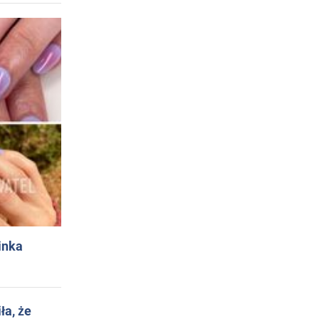
inka
ła, że