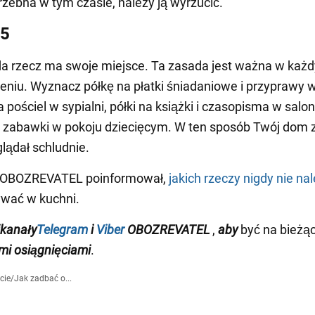
rzebna w tym czasie, należy ją wyrzucić.
 5
a rzecz ma swoje miejsce. Ta zasada jest ważna w każ
niu. Wyznacz półkę na płatki śniadaniowe i przyprawy w
 pościel w sypialni, półki na książki i czasopisma w salon
a zabawki w pokoju dziecięcym. W ten sposób Twój dom
lądał schludnie.
 OBOZREVATEL poinformował,
jakich rzeczy nigdy nie na
wać w kuchni.
kanały
Telegram
i
Viber
OBOZREVATEL
,
aby
być na bieżąc
i osiągnięciami
.
cie
/
Jak zadbać o...