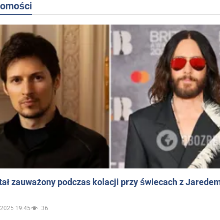
domości
ał zauważony podczas kolacji przy świecach z Jaredem
.2025 19:45
36