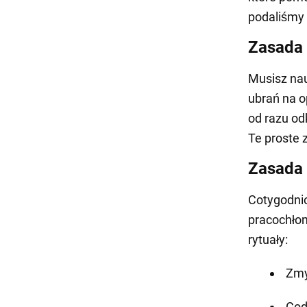
podaliśmy
Zasada
Musisz nau
ubrań na o
od razu odk
Te proste 
Zasada
Cotygodnio
pracochło
rytuały:
Zmy
Cod