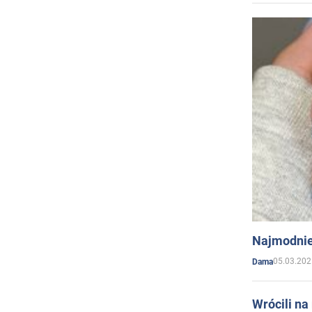
Najmodnie
05.03.202
Dama
Wrócili na