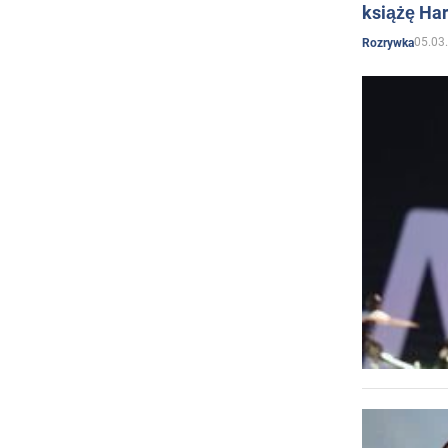
książę Har
05.03
Rozrywka