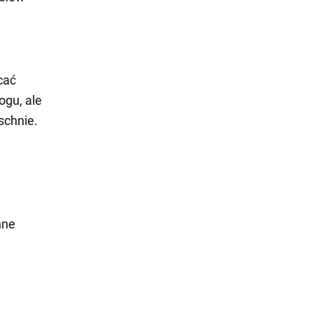
cać
ogu, ale
schnie.
nne