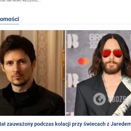
cie
/
Jak łatwo wyczyścić...
domości
ał zauważony podczas kolacji przy świecach z Jaredem