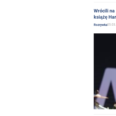
Wrócili na
książę Har
05.03
Rozrywka