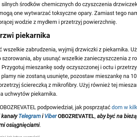
 silnych środków chemicznych do czyszczenia drzwiczek
mogą one wytwarzać toksyczne opary. Zamiast tego na
rącej wodzie z mydłem i przetrzyj powierzchnię.
rzwi piekarnika
 wszelkie zabrudzenia, wyjmij drzwiczki z piekarnika. Uż
o szorowania, aby usunąć wszelkie zanieczyszczenia z 
. Przygotuj mieszankę sody oczyszczonej i octu i przetrzy
li plamy nie zostaną usunięte, pozostaw mieszankę na 10
rzetrzyj ściereczką z mikrofibry. Użyj również tej miesza
a uchwytów piekarnika.
j OBOZREVATEL
podpowiedział, jak posprzątać
dom w kil
j
kanały
Telegram
i
Viber
OBOZREVATEL
,
aby być na bieżą
i osiągnięciami
.