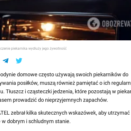
e
czenie piekarnika wydłuży jego żywotność
podynie domowe często używają swoich piekarników do
wania posiłków, muszą również pamiętać o ich regular
u. Tłuszcz i cząsteczki jedzenia, które pozostają w piekar
asem prowadzić do nieprzyjemnych zapachów.
EL zebrał kilka skutecznych wskazówek, aby utrzymać
 w dobrym i schludnym stanie.