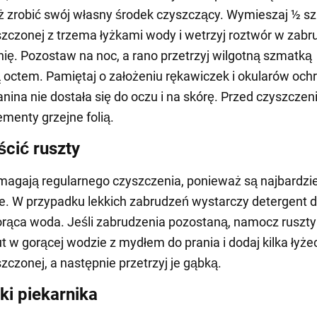
 zrobić swój własny środek czyszczący. Wymieszaj ½ sz
zczonej z trzema łyżkami wody i wetrzyj roztwór w zab
ię. Pozostaw na noc, a rano przetrzyj wilgotną szmatką
octem. Pamiętaj o założeniu rękawiczek i okularów och
nina nie dostała się do oczu i na skórę. Przed czyszcze
ementy grzejne folią.
ścić ruszty
agają regularnego czyszczenia, ponieważ są najbardzie
. W przypadku lekkich zabrudzeń wystarczy detergent 
orąca woda. Jeśli zabrudzenia pozostaną, namocz ruszty
t w gorącej wodzie z mydłem do prania i dodaj kilka łyże
zczonej, a następnie przetrzyj je gąbką.
ki piekarnika