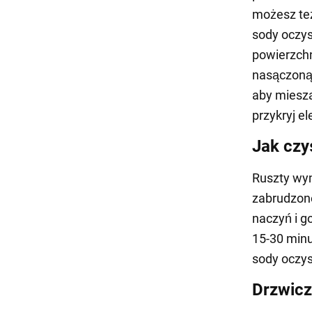
możesz też
sody oczys
powierzchn
nasączoną 
aby miesza
przykryj el
Jak czy
Ruszty wym
zabrudzone
naczyń i g
15-30 minu
sody oczys
Drzwicz