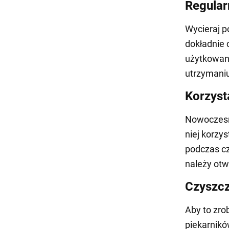
Regular
Wycieraj p
dokładnie 
użytkowani
utrzymaniu
Korzyst
Nowoczesne
niej korzy
podczas cz
należy otw
Czyszcz
Aby to zro
piekarnikó