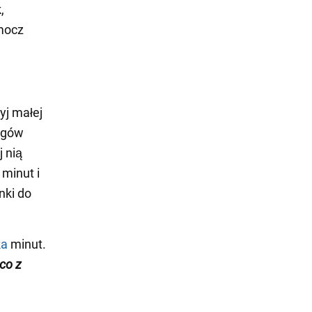
,
mocz
yj małej
rogów
j nią
 minut i
nki do
ka
minut.
co z