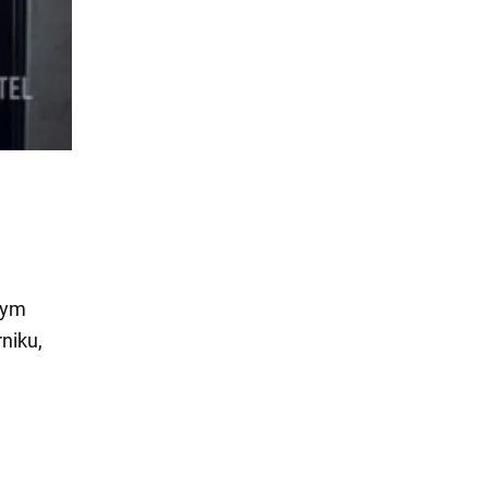
nym
niku,