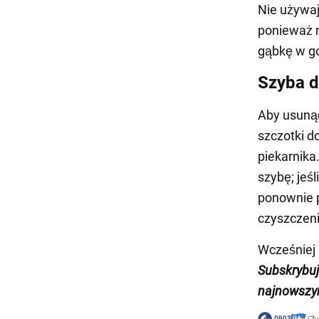
Nie używaj
ponieważ 
gąbkę w go
Szyba d
Aby usunąć
szczotki d
piekarnika
szybę; jeś
ponownie p
czyszczeni
Wcześnie
Subskrybu
najnowszym