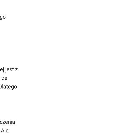
 go
j jest z
, że
Dlatego
zczenia
 Ale