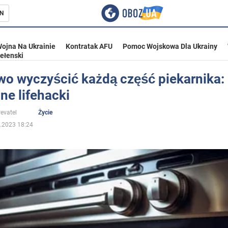
N
ojna Na Ukrainie
Kontratak AFU
Pomoc Wojskowa Dla Ukrainy
ełenski
wo wyczyścić każdą część piekarnika:
ne lifehacki
ka
evatel
Życie
.2023 18:24
eństwo
a Ukrainie