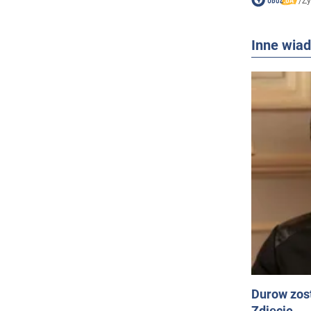
/
Ży
Inne wia
Durow zost
Zdjęcie