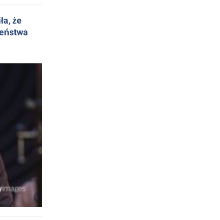
ła, że
żeństwa