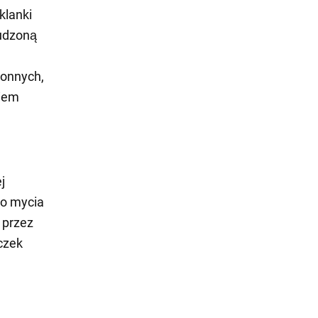
klanki
rudzoną
ronnych,
niem
j
do mycia
 przez
czek