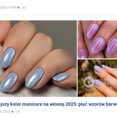
.2025 19:45
36
jszy kolor manicure na wiosnę 2025: pięć wzorów barw
5 18:52
10