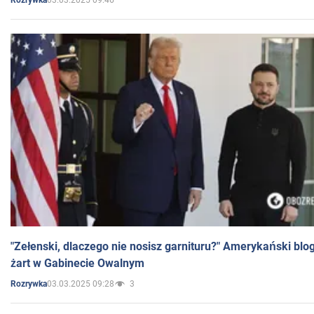
Rozrywka
"Zełenski, dlaczego nie nosisz garnituru?" Amerykański blo
żart w Gabinecie Owalnym
03.03.2025 09:28
3
Rozrywka