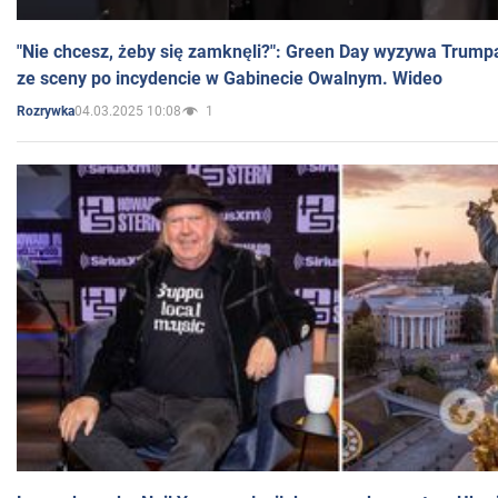
"Nie chcesz, żeby się zamknęli?": Green Day wyzywa Trump
ze sceny po incydencie w Gabinecie Owalnym. Wideo
04.03.2025 10:08
1
Rozrywka