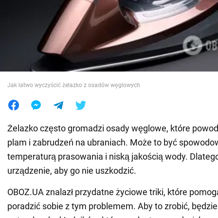
Wojna na Ukrainie
Świat
Jedzenie
Jak łatwo wyczyścić żelazko z osadów węglowych
Żelazko często gromadzi osady węglowe, które powo
plam i zabrudzeń na ubraniach. Może to być spowod
temperaturą prasowania i niską jakością wody. Dlate
urządzenie, aby go nie uszkodzić.
OBOZ.UA znalazł przydatne życiowe triki, które pomog
poradzić sobie z tym problemem. Aby to zrobić, będz