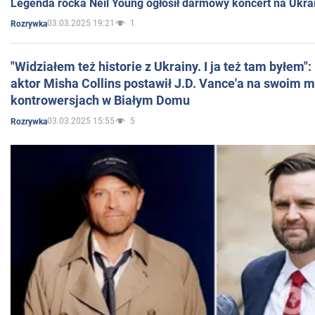
Legenda rocka Neil Young ogłosił darmowy koncert na Ukra
03.03.2025 19:21
1
Rozrywka
"Widziałem też historie z Ukrainy. I ja też tam byłem"
aktor Misha Collins postawił J.D. Vance'a na swoim m
kontrowersjach w Białym Domu
03.03.2025 15:55
5
Rozrywka