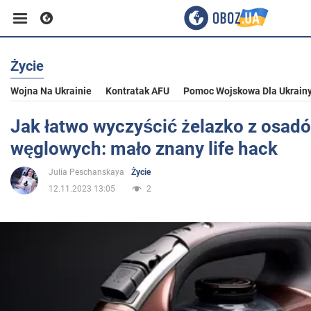
Życie
Biznes
Wojna Na Ukrainie
Kontratak AFU
Pomoc Wojskowa Dla Ukrain
Sport
Jak łatwo wyczyścić żelazko z osad
węglowych: mało znany life hack
Rozrywka
Julia Peschanskaya
Życie
12.11.2023 13:05
2
Życie
Polityka
Społeczeństwo