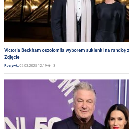
Victoria Beckham oszołomiła wyborem sukienki na randkę
Zdjęcie
05.03.2025 12:19
3
Rozrywka