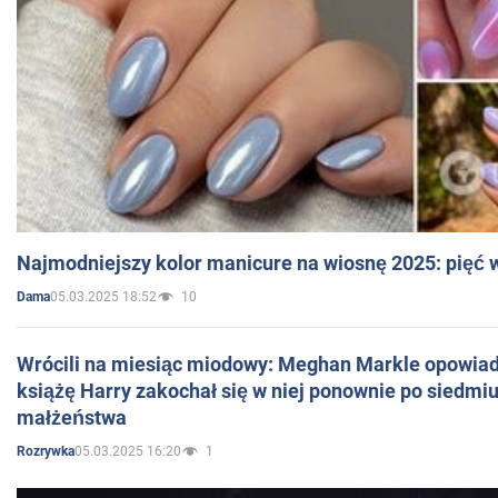
Najmodniejszy kolor manicure na wiosnę 2025: pięć
05.03.2025 18:52
10
Dama
Wrócili na miesiąc miodowy: Meghan Markle opowiada
książę Harry zakochał się w niej ponownie po siedmiu
małżeństwa
05.03.2025 16:20
1
Rozrywka