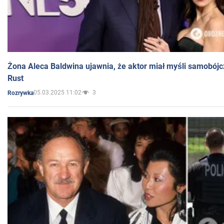
Żona Aleca Baldwina ujawnia, że aktor miał myśli samobójc
Rust
05.03.2025 11:02
3
Rozrywka