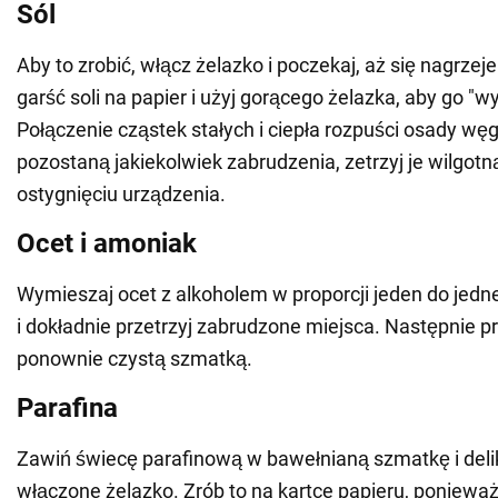
Sól
Aby to zrobić, włącz żelazko i poczekaj, aż się nagrze
garść soli na papier i użyj gorącego żelazka, aby go "
Połączenie cząstek stałych i ciepła rozpuści osady węg
pozostaną jakiekolwiek zabrudzenia, zetrzyj je wilgot
ostygnięciu urządzenia.
Ocet i amoniak
Wymieszaj ocet z alkoholem w proporcji jeden do jedn
i dokładnie przetrzyj zabrudzone miejsca. Następnie p
ponownie czystą szmatką.
Parafina
Zawiń świecę parafinową w bawełnianą szmatkę i delika
włączone żelazko. Zrób to na kartce papieru, poniewa