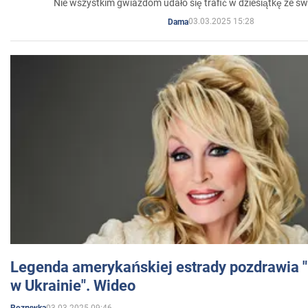
Nie wszystkim gwiazdom udało się trafić w dziesiątkę ze sw
03.03.2025 15:28
Dama
Legenda amerykańskiej estrady pozdrawia "br
w Ukrainie". Wideo
03.03.2025 09:46