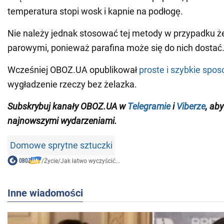
temperatura stopi wosk i kapnie na podłogę.
Nie należy jednak stosować tej metody w przypadku ż
parowymi, ponieważ parafina może się do nich dostać
Wcześniej OBOZ.UA opublikował
proste i szybkie spos
wygładzenie rzeczy bez żelazka.
Subskrybuj kanały
OBOZ
.
UA
w
Telegramie
i
Viberze
,
aby
najnowszymi wydarzeniami
.
Domowe sprytne sztuczki
/
Życie
/
Jak łatwo wyczyścić...
Inne wiadomości