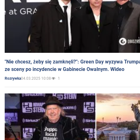
"Nie chcesz, żeby się zamknęli?": Green Day wyzywa Trump
ze sceny po incydencie w Gabinecie Owalnym. Wideo
04.03.2025 10:08
1
Rozrywka