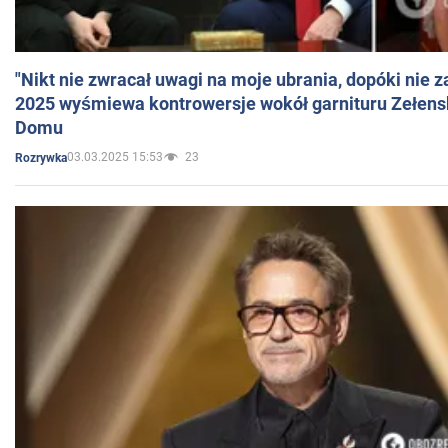
"Nikt nie zwracał uwagi na moje ubrania, dopóki nie z
2025 wyśmiewa kontrowersje wokół garnituru Zełens
Domu
03.03.2025 15:53
23
Rozrywka