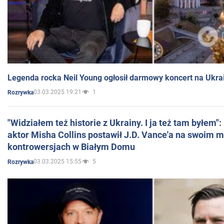
Legenda rocka Neil Young ogłosił darmowy koncert na Ukra
03.03.2025 19:21
1
Rozrywka
"Widziałem też historie z Ukrainy. I ja też tam byłem"
aktor Misha Collins postawił J.D. Vance'a na swoim m
kontrowersjach w Białym Domu
03.03.2025 15:55
5
Rozrywka