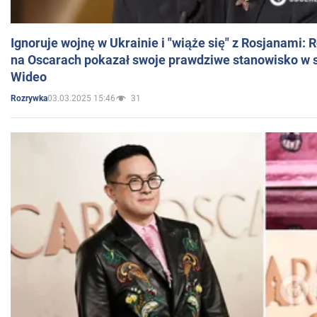
Ignoruje wojnę w Ukrainie i "wiąże się" z Rosjanami: 
na Oscarach pokazał swoje prawdziwe stanowisko w s
Wideo
03.03.2025 15:46
31
Rozrywka