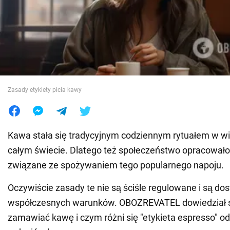
Wojna na Ukrainie
Świat
Jedzenie
Zasady etykiety picia kawy
Kawa stała się tradycyjnym codziennym rytuałem w wi
całym świecie. Dlatego też społeczeństwo opracowało
związane ze spożywaniem tego popularnego napoju.
Oczywiście zasady te nie są ściśle regulowane i są 
współczesnych warunków. OBOZREVATEL dowiedział si
zamawiać kawę i czym różni się "etykieta espresso" od