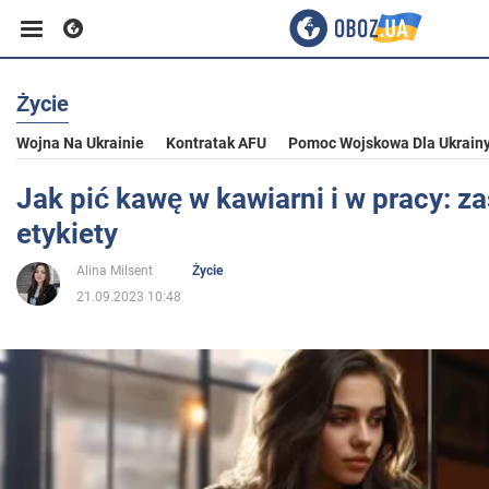
Życie
Biznes
Wojna Na Ukrainie
Kontratak AFU
Pomoc Wojskowa Dla Ukrain
Sport
Jak pić kawę w kawiarni i w pracy: z
etykiety
Rozrywka
Alina Milsent
Życie
21.09.2023 10:48
Życie
Polityka
Społeczeństwo