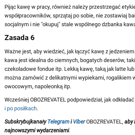
Pijąc kawę w pracy, również należy przestrzegać etyki
współpracowników, sprzątaj po sobie, nie zostawiaj b
socjalnym i nie "okupuj" stale wspólnego dzbanka kaw
Zasada 6
Ważne jest, aby wiedzieć, jak łączyć kawę z jedzenie
kawa jest idealna do ciemnych, bogatych deserów, taki
czekoladowe fondue itp. Lekką kawę, taką jak latte lu
można zamówić z delikatnymi wypiekami, rogalikiem 
owocowym, napoleonką itp.
Wcześniej OBOZREVATEL podpowiedział, jak odkłada
i po posiłkach
.
Subskrybuj
kanały
Telegram
i
Viber
OBOZREVATEL,
aby 
najnowszymi wydarzeniami
.