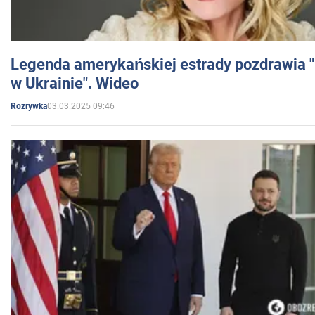
Legenda amerykańskiej estrady pozdrawia "br
w Ukrainie". Wideo
03.03.2025 09:46
Rozrywka