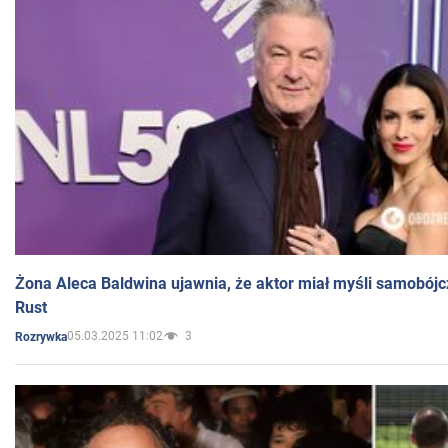
Żona Aleca Baldwina ujawnia, że aktor miał myśli samobójc
Rust
05.03.2025 11:02
3
Rozrywka