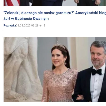
"Zełenski, dlaczego nie nosisz garnituru?" Amerykański blo
żart w Gabinecie Owalnym
03.03.2025 09:28
3
Rozrywka