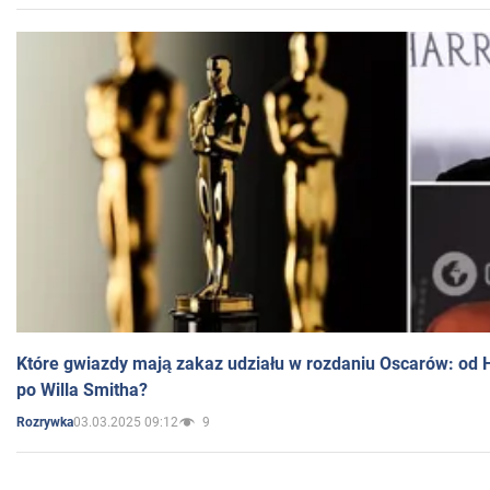
Które gwiazdy mają zakaz udziału w rozdaniu Oscarów: od 
po Willa Smitha?
03.03.2025 09:12
9
Rozrywka