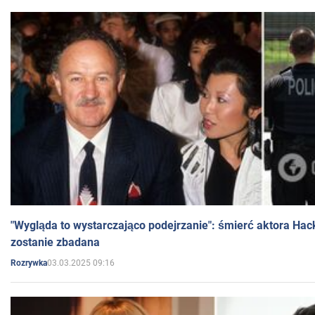
"Wygląda to wystarczająco podejrzanie": śmierć aktora Hac
zostanie zbadana
03.03.2025 09:16
Rozrywka