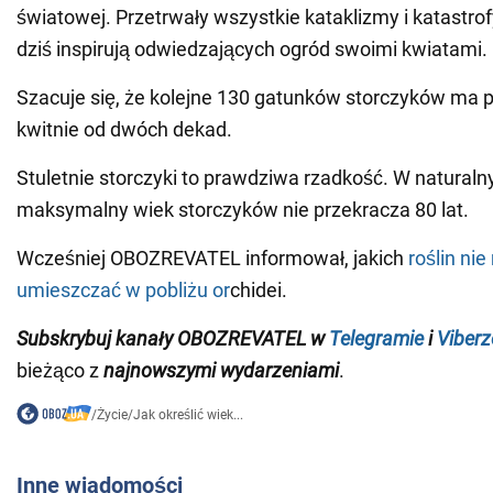
światowej. Przetrwały wszystkie kataklizmy i katastrof
dziś inspirują odwiedzających ogród swoimi kwiatami.
Szacuje się, że kolejne 130 gatunków storczyków ma p
kwitnie od dwóch dekad.
Stuletnie storczyki to prawdziwa rzadkość. W natural
maksymalny wiek storczyków nie przekracza 80 lat.
Wcześniej OBOZREVATEL informował, jakich
roślin ni
umieszczać w pobliżu or
chidei.
Subskrybuj kanały OBOZREVATEL w
Telegramie
i
Viberz
bieżąco z
najnowszymi wydarzeniami
.
/
Życie
/
Jak określić wiek...
Inne wiadomości