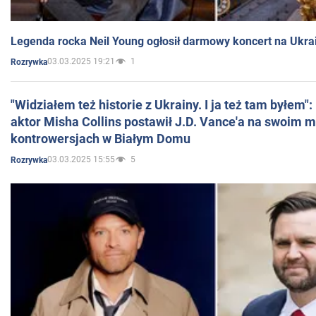
Legenda rocka Neil Young ogłosił darmowy koncert na Ukra
03.03.2025 19:21
1
Rozrywka
"Widziałem też historie z Ukrainy. I ja też tam byłem"
aktor Misha Collins postawił J.D. Vance'a na swoim m
kontrowersjach w Białym Domu
03.03.2025 15:55
5
Rozrywka