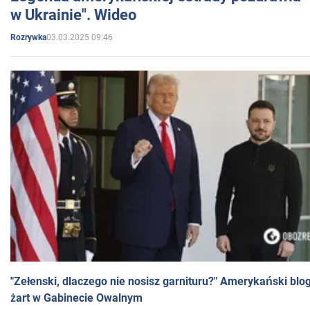
w Ukrainie". Wideo
03.03.2025 09:46
Rozrywka
"Zełenski, dlaczego nie nosisz garnituru?" Amerykański blo
żart w Gabinecie Owalnym