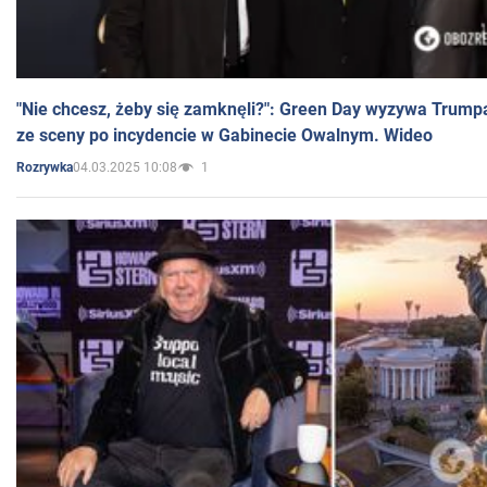
"Nie chcesz, żeby się zamknęli?": Green Day wyzywa Trump
ze sceny po incydencie w Gabinecie Owalnym. Wideo
04.03.2025 10:08
1
Rozrywka