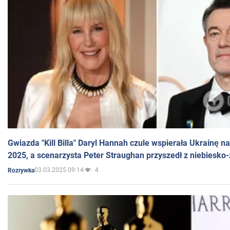
Gwiazda "Kill Billa" Daryl Hannah czule wspierała Ukrainę 
2025, a scenarzysta Peter Straughan przyszedł z niebiesko-
03.03.2025 09:14
4
Rozrywka