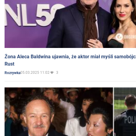
Żona Aleca Baldwina ujawnia, że aktor miał myśli samobójc
Rust
05.03.2025 11:02
3
Rozrywka