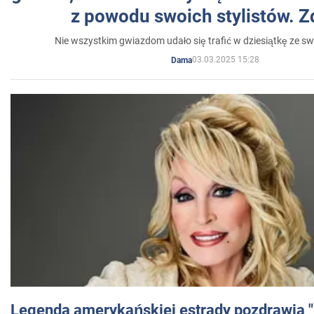
z powodu swoich stylistów. Z
Nie wszystkim gwiazdom udało się trafić w dziesiątkę ze sw
03.03.2025 15:28
Dama
Legenda amerykańskiej estrady pozdrawia "br