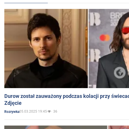
Durow został zauważony podczas kolacji przy świeca
Zdjęcie
05.03.2025 19:45
36
Rozrywka