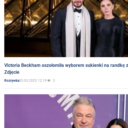
Victoria Beckham oszołomiła wyborem sukienki na randkę
Zdjęcie
05.03.2025 12:19
3
Rozrywka