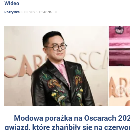
Wideo
03.03.2025 15:46
31
Rozrywka
Modowa porażka na Oscarach 202
gwiazd, które zhańbiły się na czer