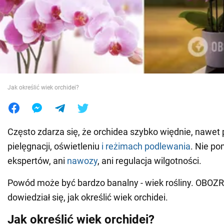
Wojna na Ukrainie
Świat
Jedzenie
Jak określić wiek orchidei?
Często zdarza się, że orchidea szybko więdnie, nawet
pielęgnacji, oświetleniu
i reżimach podlewania
. Nie po
ekspertów, ani
nawozy
, ani regulacja wilgotności.
Powód może być bardzo banalny - wiek rośliny. OBO
dowiedział się, jak określić wiek orchidei.
Jak określić wiek orchidei?