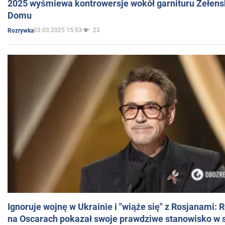
2025 wyśmiewa kontrowersje wokół garnituru Zełens
Domu
03.03.2025 15:53
23
Rozrywka
Ignoruje wojnę w Ukrainie i "wiąże się" z Rosjanami: 
na Oscarach pokazał swoje prawdziwe stanowisko w s