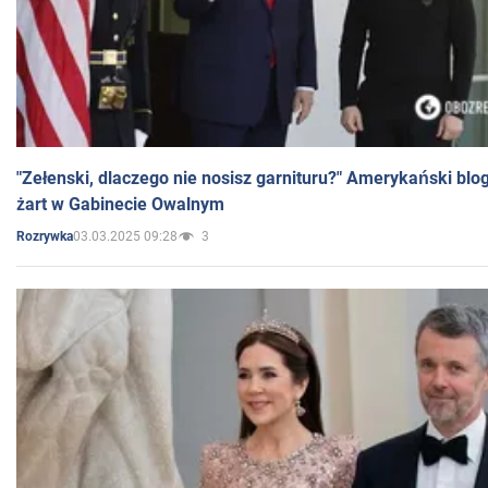
"Zełenski, dlaczego nie nosisz garnituru?" Amerykański blo
żart w Gabinecie Owalnym
03.03.2025 09:28
3
Rozrywka