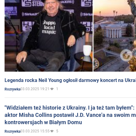
Legenda rocka Neil Young ogłosił darmowy koncert na Ukra
03.03.2025 19:21
1
Rozrywka
"Widziałem też historie z Ukrainy. I ja też tam byłem"
aktor Misha Collins postawił J.D. Vance'a na swoim m
kontrowersjach w Białym Domu
03.03.2025 15:55
5
Rozrywka