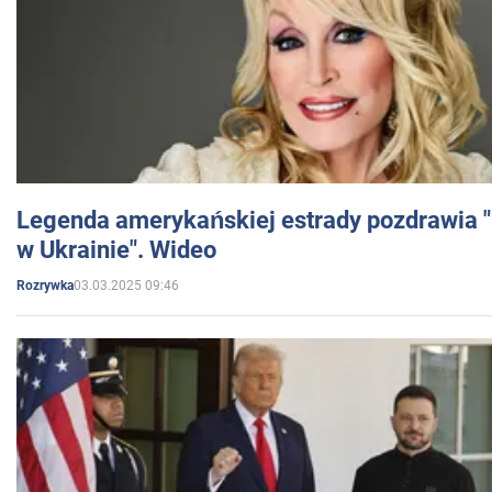
Legenda amerykańskiej estrady pozdrawia "br
w Ukrainie". Wideo
03.03.2025 09:46
Rozrywka