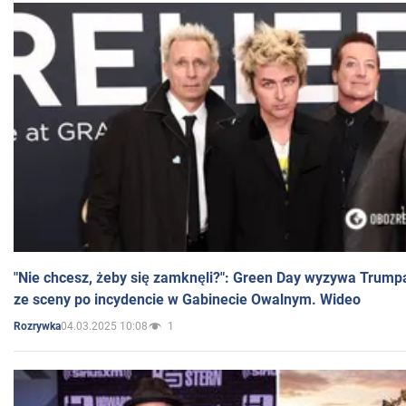
"Nie chcesz, żeby się zamknęli?": Green Day wyzywa Trump
ze sceny po incydencie w Gabinecie Owalnym. Wideo
04.03.2025 10:08
1
Rozrywka