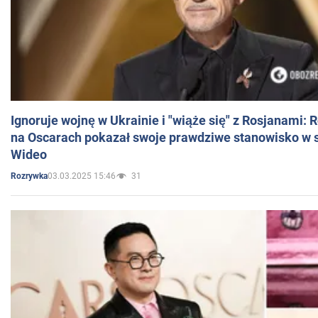
Ignoruje wojnę w Ukrainie i "wiąże się" z Rosjanami: 
na Oscarach pokazał swoje prawdziwe stanowisko w s
Wideo
03.03.2025 15:46
31
Rozrywka