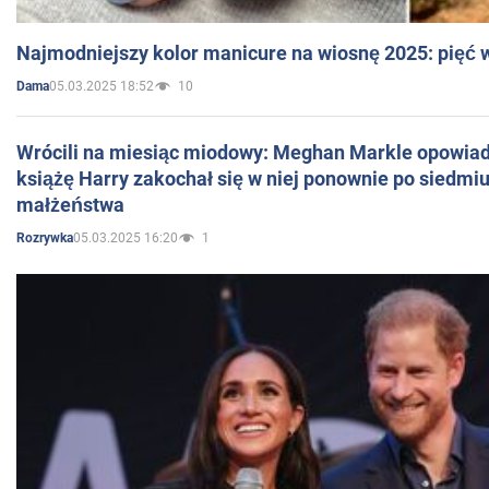
Najmodniejszy kolor manicure na wiosnę 2025: pięć
05.03.2025 18:52
10
Dama
Wrócili na miesiąc miodowy: Meghan Markle opowiada
książę Harry zakochał się w niej ponownie po siedmiu
małżeństwa
05.03.2025 16:20
1
Rozrywka