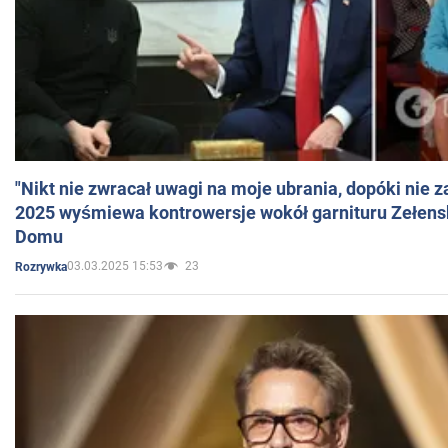
"Nikt nie zwracał uwagi na moje ubrania, dopóki nie z
2025 wyśmiewa kontrowersje wokół garnituru Zełens
Domu
03.03.2025 15:53
23
Rozrywka