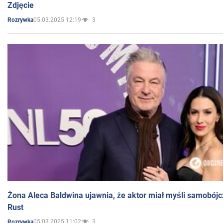
Zdjęcie
05.03.2025 12:19
3
Rozrywka
Żona Aleca Baldwina ujawnia, że aktor miał myśli samobójc
Rust
05.03.2025 11:02
3
Rozrywka