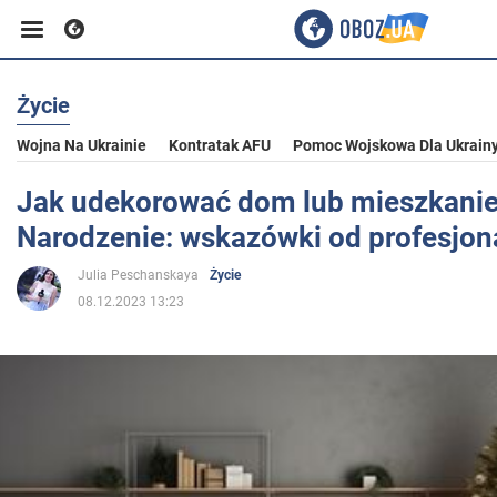
Życie
Biznes
Wojna Na Ukrainie
Kontratak AFU
Pomoc Wojskowa Dla Ukrain
Sport
Jak udekorować dom lub mieszkanie
Narodzenie: wskazówki od profesjon
Rozrywka
Julia Peschanskaya
Życie
08.12.2023 13:23
Życie
Polityka
Społeczeństwo