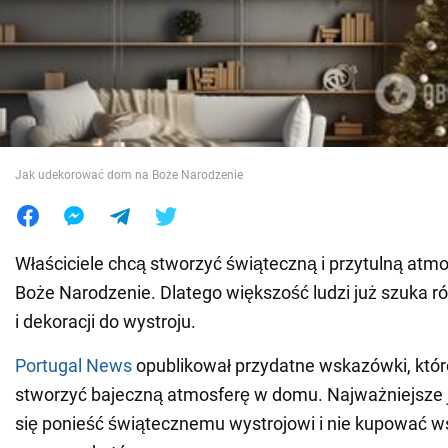
Wojna na Ukrainie
Świat
Jedzenie
Jak udekorować dom na Boże Narodzenie
Właściciele chcą stworzyć świąteczną i przytulną at
Boże Narodzenie. Dlatego większość ludzi już szuka 
i dekoracji do wystroju.
Portugal News
opublikował przydatne wskazówki, któ
stworzyć bajeczną atmosferę w domu. Najważniejsze j
się ponieść świątecznemu wystrojowi i nie kupować w