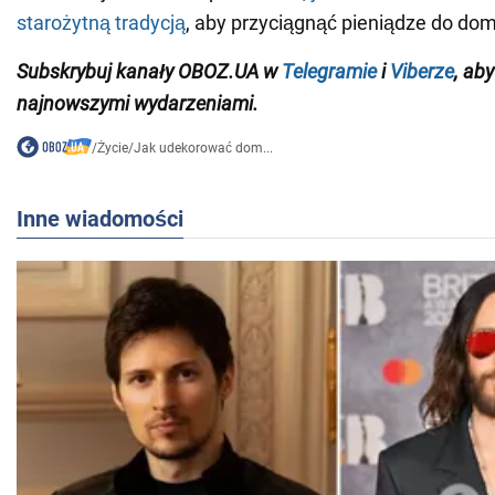
starożytną tradycją
, aby przyciągnąć pieniądze do do
Subskrybuj kanały
OBOZ
.
UA
w
Telegramie
i
Viberze
, ab
najnowszymi wydarzeniami
.
/
Życie
/
Jak udekorować dom...
Inne wiadomości