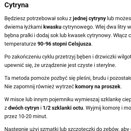
Cytryna
Będziesz potrzebował soku z
jednej cytryny
lub możes
dwiema łyżkami
kwasku
cytrynowego. Wlej dwa litry 
bębna pralki i dodaj sok lub kwasek cytrynowy. Włącz c
temperaturze
90-96 stopni
Celsjusza
.
Po zakończeniu cyklu przetrzyj bęben i drzwiczki wilg
upewnić się, że urządzenie jest czyste i sterylne.
Ta metoda pomoże pozbyć się pleśni, brudu i pozostał
Nie zapomnij również wytrzeć
komory na proszek
.
W misce lub innym pojemniku wymieszaj szklankę ciep
z
dwóch cytryn
i
1/2 szklanki octu
. Wyjmij komorę i m
przez 10-20 minut.
Następnie użyj szmatki lub szczoteczki do zębów, aby