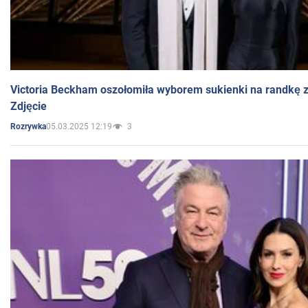
Victoria Beckham oszołomiła wyborem sukienki na randkę
Zdjęcie
05.03.2025 12:19
3
Rozrywka