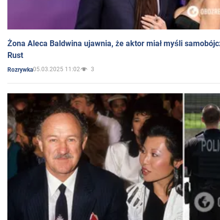
Żona Aleca Baldwina ujawnia, że aktor miał myśli samobójc
Rust
05.03.2025 11:02
3
Rozrywka