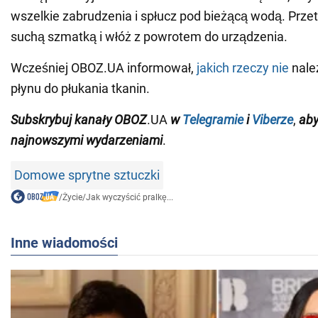
wszelkie zabrudzenia i spłucz pod bieżącą wodą. Prze
suchą szmatką i włóż z powrotem do urządzenia.
Wcześniej OBOZ.UA informował,
jakich rzeczy nie
nale
płynu do płukania tkanin.
Subskrybuj
kanały
OBOZ
.UA
w
Telegramie
i
Viberze
,
aby
najnowszymi wydarzeniami
.
Domowe sprytne sztuczki
/
Życie
/
Jak wyczyścić pralkę...
Inne wiadomości