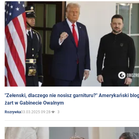
"Zełenski, dlaczego nie nosisz garnituru?" Amerykański blo
żart w Gabinecie Owalnym
03.03.2025 09:28
3
Rozrywka