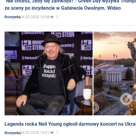
"Nie chcesz, żeby się zamknęli?": Green Day wyzywa Trump
ze sceny po incydencie w Gabinecie Owalnym. Wideo
04.03.2025 10:08
1
Rozrywka
Legenda rocka Neil Young ogłosił darmowy koncert na Ukra
03.03.2025 19:21
1
Rozrywka