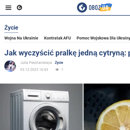
Życie
Biznes
Wojna Na Ukrainie
Kontratak AFU
Pomoc Wojskowa Dla Ukrain
Sport
Jak wyczyścić pralkę jedną cytryną: p
Julia Peschanskaya
Życie
Rozrywka
03.12.2023 16:03
1
Życie
Polityka
Społeczeństwo