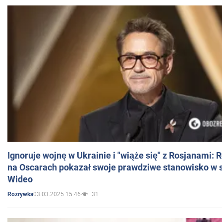
Ignoruje wojnę w Ukrainie i "wiąże się" z Rosjanami: 
na Oscarach pokazał swoje prawdziwe stanowisko w s
Wideo
03.03.2025 15:46
31
Rozrywka