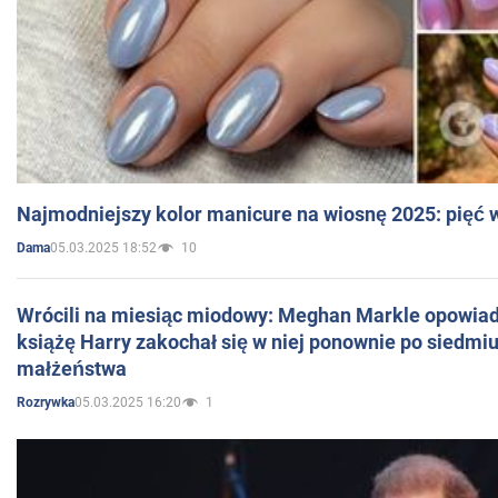
Najmodniejszy kolor manicure na wiosnę 2025: pięć
05.03.2025 18:52
10
Dama
Wrócili na miesiąc miodowy: Meghan Markle opowiada
książę Harry zakochał się w niej ponownie po siedmiu
małżeństwa
05.03.2025 16:20
1
Rozrywka