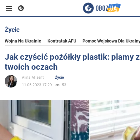
Życie
Biznes
Wojna Na Ukrainie
Kontratak AFU
Pomoc Wojskowa Dla Ukrain
Sport
Jak czyścić pożółkły plastik: plamy 
twoich oczach
Rozrywka
Alina Milsent
Życie
11.06.2023 17:29
53
Życie
Polityka
Społeczeństwo