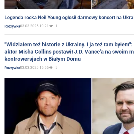
Legenda rocka Neil Young ogłosił darmowy koncert na Ukra
03.03.2025 19:21
1
Rozrywka
"Widziałem też historie z Ukrainy. I ja też tam byłem"
aktor Misha Collins postawił J.D. Vance'a na swoim m
kontrowersjach w Białym Domu
03.03.2025 15:55
5
Rozrywka