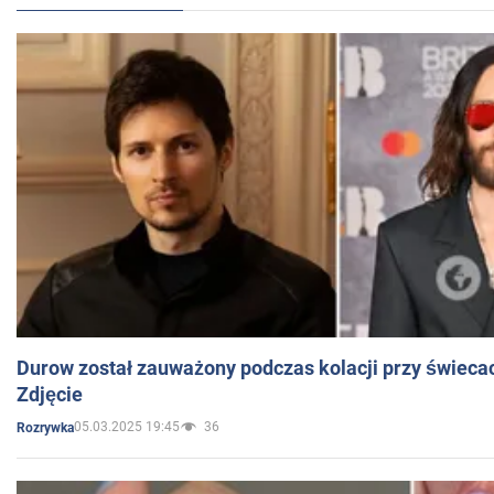
Durow został zauważony podczas kolacji przy świeca
Zdjęcie
05.03.2025 19:45
36
Rozrywka