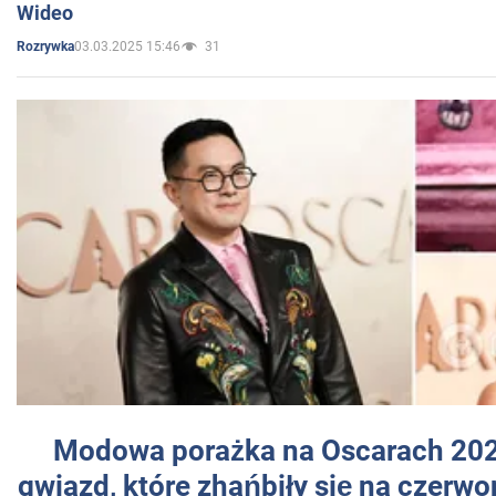
Wideo
03.03.2025 15:46
31
Rozrywka
Modowa porażka na Oscarach 202
gwiazd, które zhańbiły się na czer