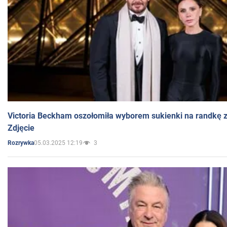
Victoria Beckham oszołomiła wyborem sukienki na randkę
Zdjęcie
05.03.2025 12:19
3
Rozrywka