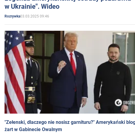
w Ukrainie". Wideo
03.03.2025 09:46
Rozrywka
"Zełenski, dlaczego nie nosisz garnituru?" Amerykański blo
żart w Gabinecie Owalnym