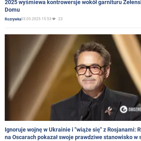
2025 wyśmiewa kontrowersje wokół garnituru Zełens
Domu
03.03.2025 15:53
23
Rozrywka
Ignoruje wojnę w Ukrainie i "wiąże się" z Rosjanami: 
na Oscarach pokazał swoje prawdziwe stanowisko w s