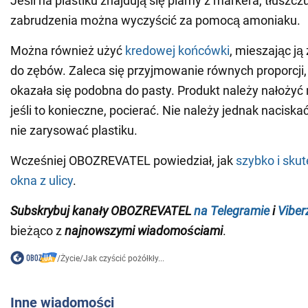
Jeśli na plastiku znajdują się plamy z markera, tłuszczu,
zabrudzenia można wyczyścić za pomocą amoniaku.
Można również użyć
kredowej końcówki
, mieszając ją
do zębów. Zaleca się przyjmowanie równych proporcji
okazała się podobna do pasty. Produkt należy nałożyć n
jeśli to konieczne, pocierać. Nie należy jednak nacisk
nie zarysować plastiku.
Wcześniej OBOZREVATEL powiedział, jak
szybko i skut
okna z ulicy
.
Subskrybuj kanały OBOZREVATEL
na Telegramie
i
Viber
bieżąco z
najnowszymi wiadomościami
.
/
Życie
/
Jak czyścić pożółkły...
Inne wiadomości