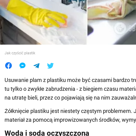
Wojna na Ukrainie
Świat
Jedzenie
Jak czyścić plastik
Usuwanie plam z plastiku może być czasami bardzo tru
tu tylko o zwykłe zabrudzenia - z biegiem czasu materi
na utratę bieli, przez co pojawiają się na nim zauważal
Żółknięcie plastiku jest niestety częstym problemem. 
materiał za pomocą improwizowanych środków, wymy
Woda i soda oczyszczona