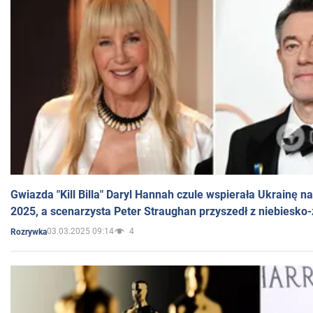
Gwiazda "Kill Billa" Daryl Hannah czule wspierała Ukrainę 
2025, a scenarzysta Peter Straughan przyszedł z niebiesko-
03.03.2025 09:14
4
Rozrywka