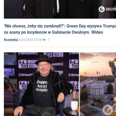
"Nie chcesz, żeby się zamknęli?": Green Day wyzywa Trump
ze sceny po incydencie w Gabinecie Owalnym. Wideo
04.03.2025 10:08
1
Rozrywka