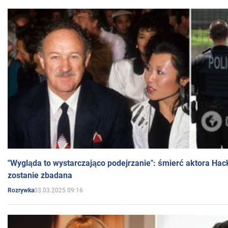
"Wygląda to wystarczająco podejrzanie": śmierć aktora Hac
zostanie zbadana
03.03.2025 09:16
Rozrywka