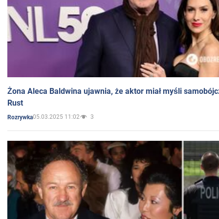
Żona Aleca Baldwina ujawnia, że aktor miał myśli samobójc
Rust
05.03.2025 11:02
3
Rozrywka