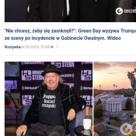
"Nie chcesz, żeby się zamknęli?": Green Day wyzywa Trump
ze sceny po incydencie w Gabinecie Owalnym. Wideo
04.03.2025 10:08
1
Rozrywka