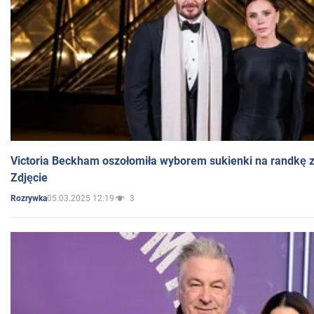
Victoria Beckham oszołomiła wyborem sukienki na randkę
Zdjęcie
05.03.2025 12:19
3
Rozrywka