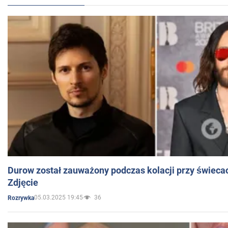
Durow został zauważony podczas kolacji przy świeca
Zdjęcie
05.03.2025 19:45
36
Rozrywka