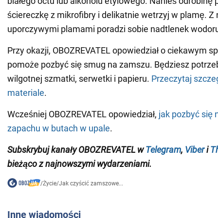
białego octu lub alkoholu etylowego. Nanieś odrobinę 
ściereczkę z mikrofibry i delikatnie wetrzyj w plamę. Z 
uporczywymi plamami poradzi sobie nadtlenek wodor
Przy okazji, OBOZREVATEL opowiedział o ciekawym spo
pomoże pozbyć się smug na zamszu. Będziesz potrzeb
wilgotnej szmatki, serwetki i papieru.
Przeczytaj szcz
materiale
.
Wcześniej OBOZREVATEL opowiedział,
jak pozbyć się
zapachu w butach w upale
.
Subskrybuj kanały
OBOZREVATEL
w
Telegram
,
Viber
i
T
bieżąco z najnowszymi wydarzeniami
.
/
Życie
/
Jak czyścić zamszowe...
Inne wiadomości