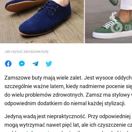
Wojna na Ukrainie
Świat
Jedzenie
Jak czyścić zamszowe buty
Zamszowe buty mają wiele zalet. Jest wysoce oddycha
szczególnie ważne latem, kiedy nadmierne pocenie s
do wielu problemów zdrowotnych. Zamsz ma stylowy w
odpowiednim dodatkiem do niemal każdej stylizacji.
Jedyną wadą jest niepraktyczność. Przy odpowiedniej 
mogą wytrzymać nawet pięć lat, ale ich czyszczenie c