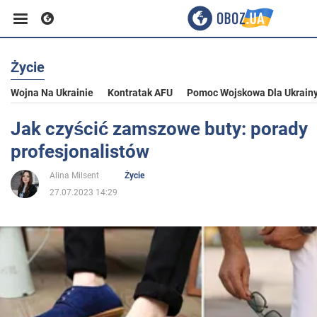
Życie
Biznes
Wojna Na Ukrainie
Kontratak AFU
Pomoc Wojskowa Dla Ukrain
Sport
Jak czyścić zamszowe buty: porady
profesjonalistów
Rozrywka
Alina Milsent
Życie
27.07.2023 14:29
Życie
Polityka
Społeczeństwo