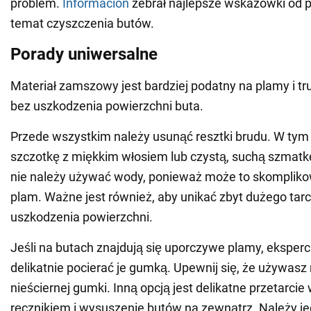
problem.
Informacion
zebrał najlepsze wskazówki od p
temat czyszczenia butów.
Porady uniwersalne
Materiał zamszowy jest bardziej podatny na plamy i t
bez uszkodzenia powierzchni buta.
Przede wszystkim należy usunąć resztki brudu. W tym 
szczotkę z miękkim włosiem lub czystą, suchą szmatk
nie należy używać wody, ponieważ może to skomplik
plam. Ważne jest również, aby unikać zbyt dużego tarc
uszkodzenia powierzchni.
Jeśli na butach znajdują się uporczywe plamy, eksperc
delikatnie pocierać je gumką. Upewnij się, że używasz 
nieściernej gumki. Inną opcją jest delikatne przetarcie
ręcznikiem i wysuszenie butów na zewnątrz. Należy j