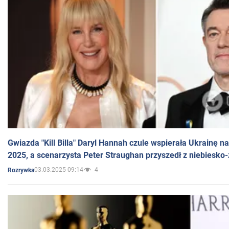
Gwiazda "Kill Billa" Daryl Hannah czule wspierała Ukrainę 
2025, a scenarzysta Peter Straughan przyszedł z niebiesko-
03.03.2025 09:14
4
Rozrywka