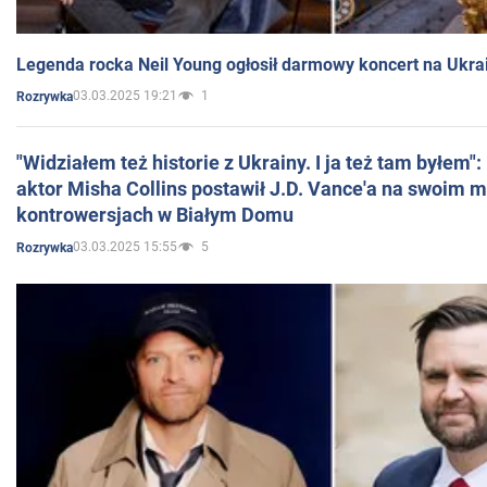
Legenda rocka Neil Young ogłosił darmowy koncert na Ukra
03.03.2025 19:21
1
Rozrywka
"Widziałem też historie z Ukrainy. I ja też tam byłem"
aktor Misha Collins postawił J.D. Vance'a na swoim m
kontrowersjach w Białym Domu
03.03.2025 15:55
5
Rozrywka