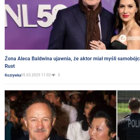
Żona Aleca Baldwina ujawnia, że aktor miał myśli samobójc
Rust
05.03.2025 11:02
3
Rozrywka