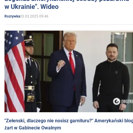
w Ukrainie". Wideo
03.03.2025 09:46
Rozrywka
"Zełenski, dlaczego nie nosisz garnituru?" Amerykański blo
żart w Gabinecie Owalnym