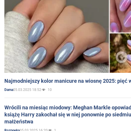
Najmodniejszy kolor manicure na wiosnę 2025: pięć
05.03.2025 18:52
10
Dama
Wrócili na miesiąc miodowy: Meghan Markle opowiada
książę Harry zakochał się w niej ponownie po siedmiu
małżeństwa
05.03.2025 16:20
1
Rozrywka