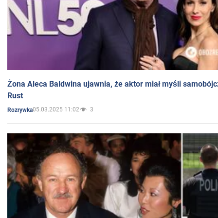
Żona Aleca Baldwina ujawnia, że aktor miał myśli samobójc
Rust
05.03.2025 11:02
3
Rozrywka