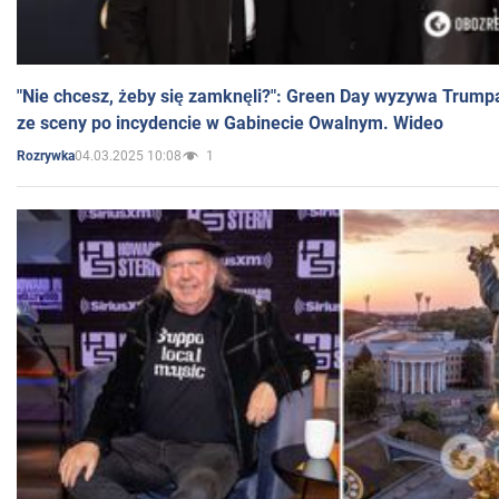
"Nie chcesz, żeby się zamknęli?": Green Day wyzywa Trump
ze sceny po incydencie w Gabinecie Owalnym. Wideo
04.03.2025 10:08
1
Rozrywka