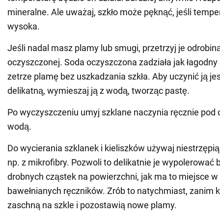
mineralne. Ale uważaj, szkło może pęknąć, jeśli temper
wysoka.
Jeśli nadal masz plamy lub smugi, przetrzyj je odrobin
oczyszczonej. Soda oczyszczona zadziała jak łagodny ś
zetrze plamę bez uszkadzania szkła. Aby uczynić ją je
delikatną, wymieszaj ją z wodą, tworząc pastę.
Po wyczyszczeniu umyj szklane naczynia ręcznie pod c
wodą.
Do wycierania szklanek i kieliszków używaj niestrzępiąc
np. z mikrofibry. Pozwoli to delikatnie je wypolerować
drobnych cząstek na powierzchni, jak ma to miejsce w
bawełnianych ręczników. Zrób to natychmiast, zanim 
zaschną na szkle i pozostawią nowe plamy.