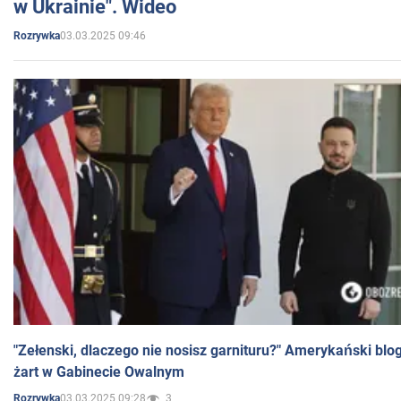
w Ukrainie". Wideo
03.03.2025 09:46
Rozrywka
"Zełenski, dlaczego nie nosisz garnituru?" Amerykański blo
żart w Gabinecie Owalnym
03.03.2025 09:28
3
Rozrywka