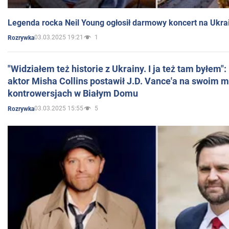
Legenda rocka Neil Young ogłosił darmowy koncert na Ukra
03.03.2025 19:21
1
Rozrywka
"Widziałem też historie z Ukrainy. I ja też tam byłem"
aktor Misha Collins postawił J.D. Vance'a na swoim m
kontrowersjach w Białym Domu
03.03.2025 15:55
5
Rozrywka