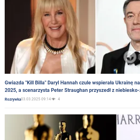
Gwiazda "Kill Billa" Daryl Hannah czule wspierała Ukrainę 
2025, a scenarzysta Peter Straughan przyszedł z niebiesko-
03.03.2025 09:14
4
Rozrywka