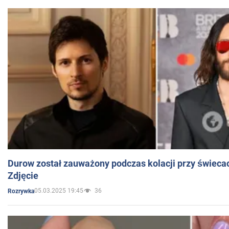
Durow został zauważony podczas kolacji przy świeca
Zdjęcie
05.03.2025 19:45
36
Rozrywka