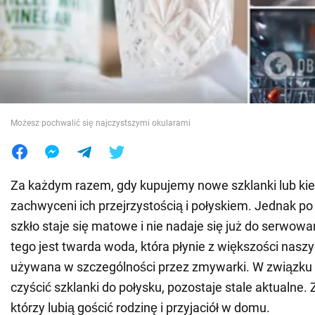
Wojna na Ukrainie
Świat
Jedzenie
Możesz pochwalić się najczystszymi okularami
Za każdym razem, gdy kupujemy nowe szklanki lub kiel
zachwyceni ich przejrzystością i połyskiem. Jednak po
szkło staje się matowe i nie nadaje się już do serwo
tego jest twarda woda, która płynie z większości naszy
używana w szczególności przez zmywarki. W związku z
czyścić szklanki do połysku, pozostaje stale aktualne. 
którzy lubią gościć rodzinę i przyjaciół w domu.