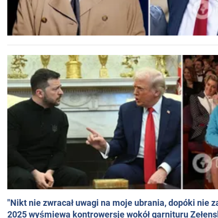
"Nikt nie zwracał uwagi na moje ubrania, dopóki nie z
2025 wyśmiewa kontrowersje wokół garnituru Zełens