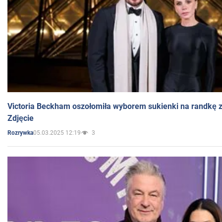
Victoria Beckham oszołomiła wyborem sukienki na randkę
Zdjęcie
05.03.2025 12:19
3
Rozrywka