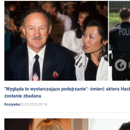
"Wygląda to wystarczająco podejrzanie": śmierć aktora Hac
zostanie zbadana
03.03.2025 09:16
Rozrywka