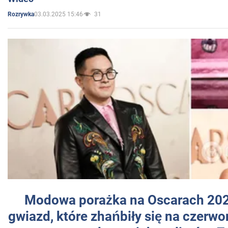
03.03.2025 15:46
31
Rozrywka
Modowa porażka na Oscarach 202
gwiazd, które zhańbiły się na czer