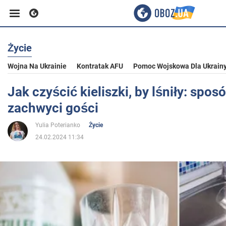
Życie
Biznes
Wojna Na Ukrainie
Kontratak AFU
Pomoc Wojskowa Dla Ukrain
Sport
Jak czyścić kieliszki, by lśniły: sposó
zachwyci gości
Rozrywka
Yulia Poterianko
Życie
24.02.2024 11:34
Życie
Polityka
Społeczeństwo