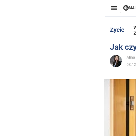
MAI
Biznes
W
Życie
Z
Sport
Jak cz
Rozryw
Alina
03.12
Życie
Polityka
Społecz
Wojna n
Świat