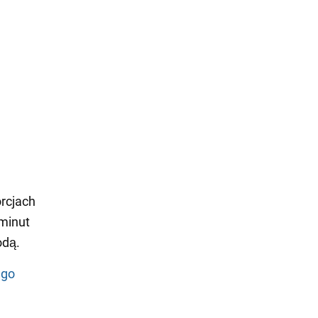
rcjach
 minut
odą.
ego