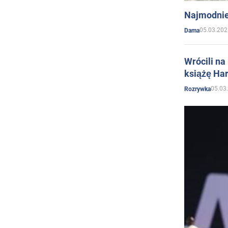
Najmodnie
05.03.202
Dama
Wrócili na
książę Har
05.03
Rozrywka