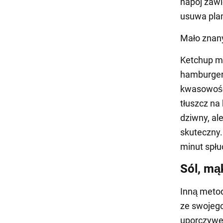
napój zawi
usuwa plam
Mało znany
Ketchup mo
hamburgeró
kwasowość 
tłuszcz na
dziwny, al
skuteczny.
minut spłu
Sól, mąk
Inną metod
ze swojeg
uporczywe