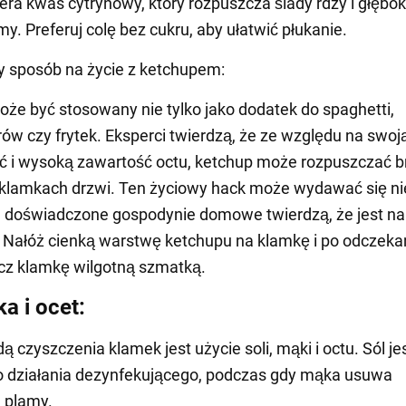
era kwas cytrynowy, który rozpuszcza ślady rdzy i głębo
y. Preferuj colę bez cukru, aby ułatwić płukanie.
 sposób na życie z ketchupem:
że być stosowany nie tylko jako dodatek do spaghetti,
w czy frytek. Eksperci twierdzą, że ze względu na swoj
i wysoką zawartość octu, ketchup może rozpuszczać br
 klamkach drzwi. Ten życiowy hack może wydawać się n
e doświadczone gospodynie domowe twierdzą, że jest n
 Nałóż cienką warstwę ketchupu na klamkę i po odczeka
cz klamkę wilgotną szmatką.
a i ocet:
ą czyszczenia klamek jest użycie soli, mąki i octu. Sól j
o działania dezynfekującego, podczas gdy mąka usuwa
 plamy.