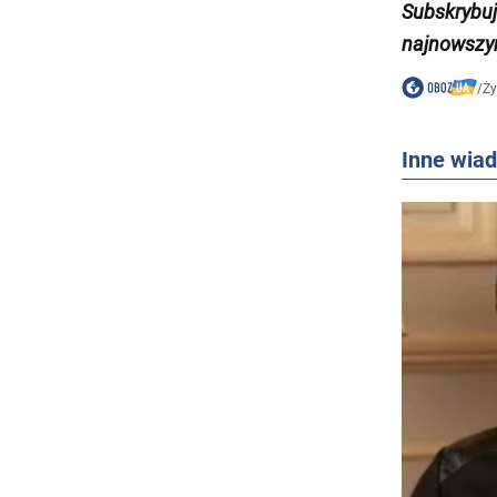
Subskrybuj
najnowszym
/
Ży
Inne wia