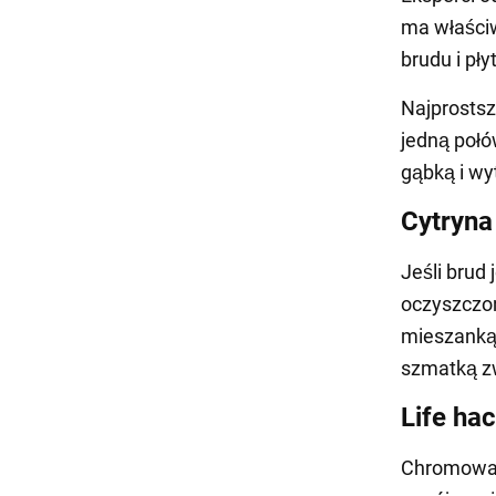
ma właściw
brudu i pły
Najprostsz
jedną połó
gąbką i wy
Cytryna
Jeśli brud 
oczyszczon
mieszanką 
szmatką z
Life ha
Chromowan