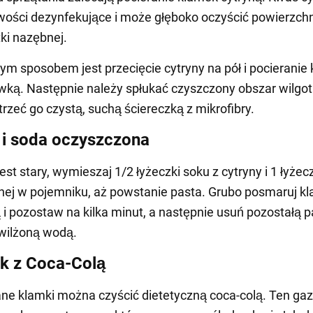
ości dezynfekujące i może głęboko oczyścić powierzchn
tki nazębnej.
ym sposobem jest przecięcie cytryny na pół i pocieranie 
wką. Następnie należy spłukać czyszczony obszar wilgo
trzeć go czystą, suchą ściereczką z mikrofibry.
 i soda oczyszczona
jest stary, wymieszaj 1/2 łyżeczki soku z cytryny i 1 łyże
ej w pojemniku, aż powstanie pasta. Grubo posmaruj k
i pozostaw na kilka minut, a następnie usuń pozostałą p
wilżoną wodą.
ck z Coca-Colą
e klamki można czyścić dietetyczną coca-colą. Ten g