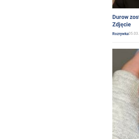
Durow zost
Zdjęcie
05.03
Rozrywka