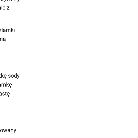
ie z
klamki
tną
czkę sody
lamkę
astę
azowany