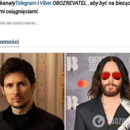
kanały
Telegram
i
Viber
OBOZREVATEL
,
aby być na bieżąc
i osiągnięciami
.
cie
/
Jak czyścić klamki:...
domości