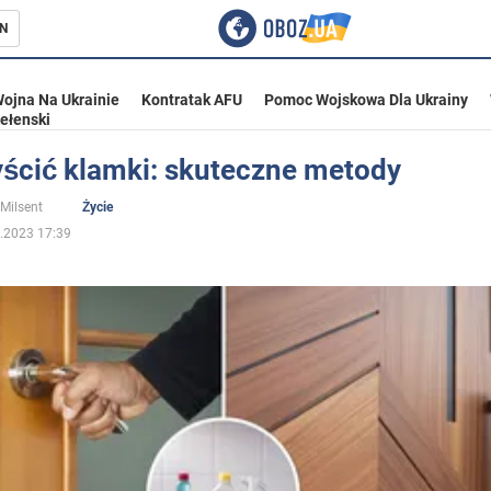
N
ojna Na Ukrainie
Kontratak AFU
Pomoc Wojskowa Dla Ukrainy
ełenski
yścić klamki: skuteczne metody
ka
 Milsent
Życie
.2023 17:39
eństwo
a Ukrainie