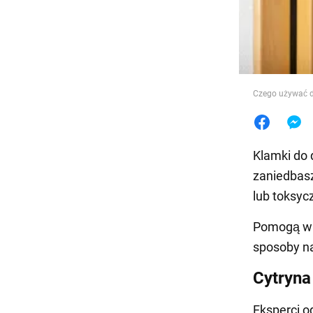
Jedzeni
Czego używać d
Klamki do 
zaniedbasz
lub toksyc
Pomogą w t
sposoby na
Cytryna
Eksperci o