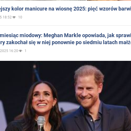
jszy kolor manicure na wiosnę 2025: pięć wzorów barw
5 18:52
10
 miesiąc miodowy: Meghan Markle opowiada, jak sprawi
ry zakochał się w niej ponownie po siedmiu latach mał
.2025 16:20
1