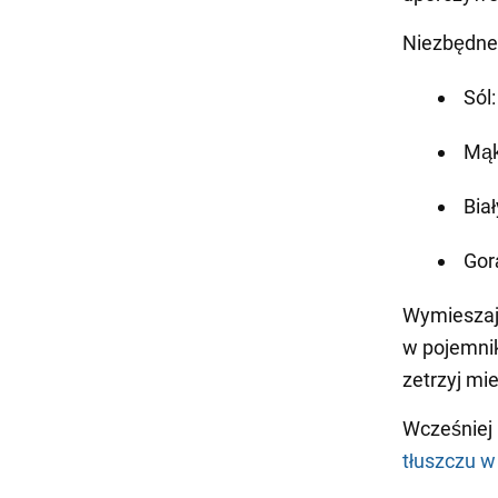
Niezbędne 
Sól:
Mąk
Biał
Gor
Wymieszaj 
w pojemnik
zetrzyj mi
Wcześniej
tłuszczu w