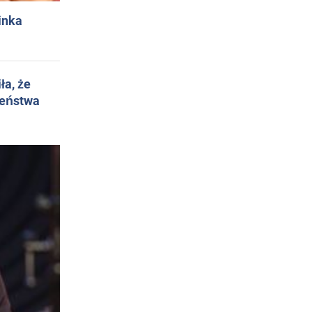
inka
ła, że
żeństwa