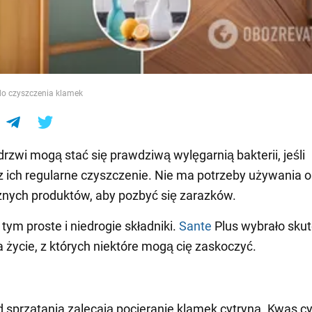
e
o czyszczenia klamek
drzwi mogą stać się prawdziwą wylęgarnią bakterii, jeśli
 ich regularne czyszczenie. Nie ma potrzeby używania o
znych produktów, aby pozbyć się zarazków.
ym proste i niedrogie składniki.
Sante
Plus wybrało sku
 życie, z których niektóre mogą cię zaskoczyć.
d sprzątania zalecają pocieranie klamek cytryną. Kwas c