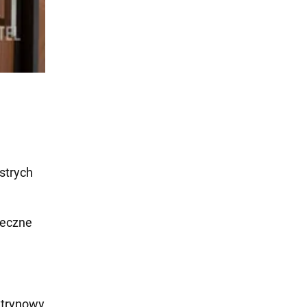
strych
teczne
ytrynowy