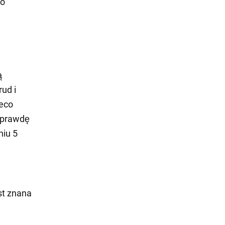
ko
ą
ud i
ieco
aprawdę
niu 5
est znana