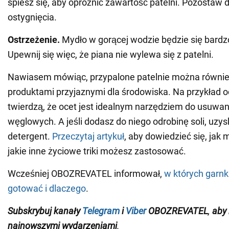
spiesz się, aby opróżnić zawartość patelni. Pozostaw 
ostygnięcia.
Ostrzeżenie.
Mydło w gorącej wodzie będzie się bardz
Upewnij się więc, że piana nie wylewa się z patelni.
Nawiasem mówiąc, przypalone patelnie można równie
produktami przyjaznymi dla środowiska. Na przykład o
twierdzą, że ocet jest idealnym narzędziem do usuwa
węglowych. A jeśli dodasz do niego odrobinę soli, uzys
detergent.
Przeczytaj artykuł
, aby dowiedzieć się, jak 
jakie inne życiowe triki możesz zastosować.
Wcześniej OBOZREVATEL informował,
w których garnk
gotować i dlaczego
.
Subskrybuj kanały
Telegram
i
Viber
OBOZREVATEL
,
aby 
najnowszymi wydarzeniami
.