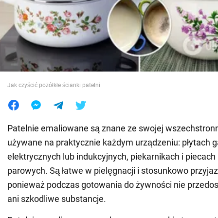
Wojna na Ukrainie
Świat
Jedzenie
Jak czyścić pożółkłe ścianki patelni
Patelnie emaliowane są znane ze swojej wszechstronn
używane na praktycznie każdym urządzeniu: płytach 
elektrycznych lub indukcyjnych, piekarnikach i piecac
parowych. Są łatwe w pielęgnacji i stosunkowo przyjaz
ponieważ podczas gotowania do żywności nie przedosta
ani szkodliwe substancje.