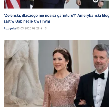
"Zełenski, dlaczego nie nosisz garnituru?" Amerykański blo
żart w Gabinecie Owalnym
03.03.2025 09:28
3
Rozrywka