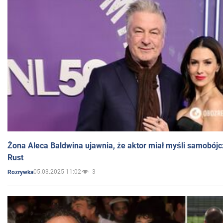
Żona Aleca Baldwina ujawnia, że aktor miał myśli samobójc
Rust
05.03.2025 11:02
3
Rozrywka