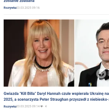
zostanie zbadana
03.03.2025 09:16
Rozrywka
Gwiazda "Kill Billa" Daryl Hannah czule wspierała Ukrainę 
2025, a scenarzysta Peter Straughan przyszedł z niebiesko-
03.03.2025 09:14
4
Rozrywka