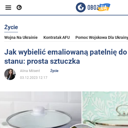
Życie
Biznes
Wojna Na Ukrainie
Kontratak AFU
Pomoc Wojskowa Dla Ukrain
Sport
Jak wybielić emaliowaną patelnię d
stanu: prosta sztuczka
Rozrywka
Alina Milsent
Życie
03.12.2023 12:17
Życie
Polityka
Społeczeństwo