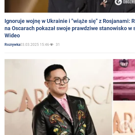
Ignoruje wojnę w Ukrainie i "wiąże się" z Rosjanami: 
na Oscarach pokazał swoje prawdziwe stanowisko w s
Wideo
03.03.2025 15:46
31
Rozrywka