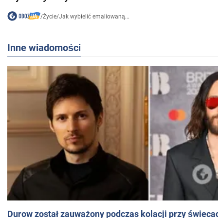
/
Życie
/
Jak wybielić emaliowaną...
Inne wiadomości
Durow został zauważony podczas kolacji przy świeca