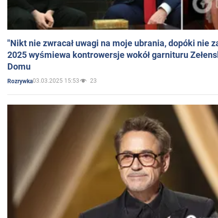
"Nikt nie zwracał uwagi na moje ubrania, dopóki nie z
2025 wyśmiewa kontrowersje wokół garnituru Zełens
Domu
03.03.2025 15:53
23
Rozrywka