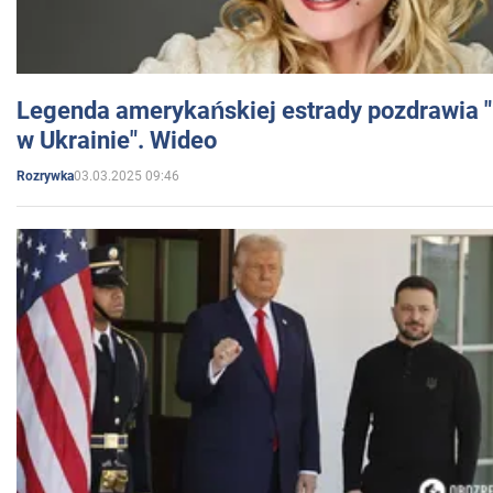
Legenda amerykańskiej estrady pozdrawia "br
w Ukrainie". Wideo
03.03.2025 09:46
Rozrywka