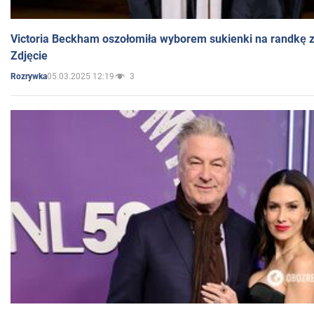
Victoria Beckham oszołomiła wyborem sukienki na randkę
Zdjęcie
05.03.2025 12:19
3
Rozrywka