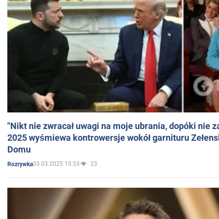
"Nikt nie zwracał uwagi na moje ubrania, dopóki nie z
2025 wyśmiewa kontrowersje wokół garnituru Zełens
Domu
03.03.2025 15:53
23
Rozrywka