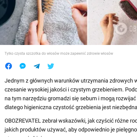
Wojna na Ukrainie
Świat
Jedzenie
Tylko czysta szczotka do włosów może zapewnić zdrowie włosów
Jednym z głównych warunków utrzymania zdrowych w
czesanie wysokiej jakości i czystym grzebieniem. Po
na tym narzędziu gromadzi się sebum i mogą rozwijać s
dlatego higieniczna czystość grzebienia jest niezbędna
OBOZREVATEL zebrał wskazówki, jak czyścić różne rodz
jakich produktów używać, aby odpowiednio je pielęgn