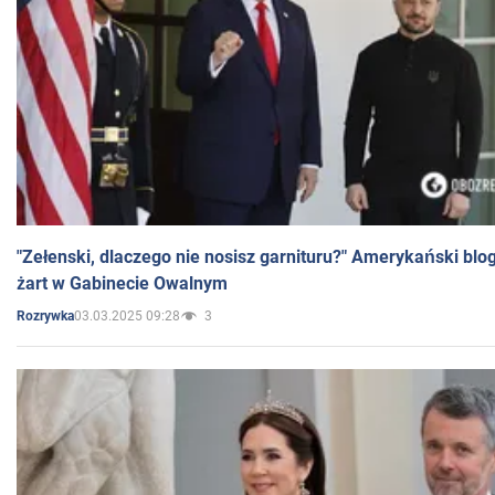
"Zełenski, dlaczego nie nosisz garnituru?" Amerykański blo
żart w Gabinecie Owalnym
03.03.2025 09:28
3
Rozrywka