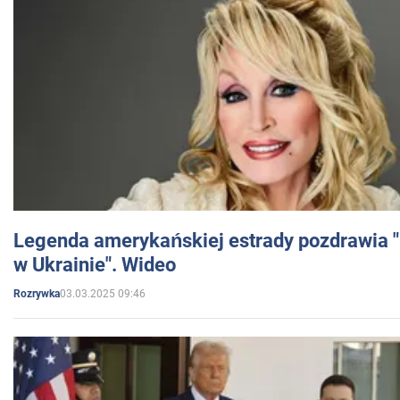
Legenda amerykańskiej estrady pozdrawia "br
w Ukrainie". Wideo
03.03.2025 09:46
Rozrywka