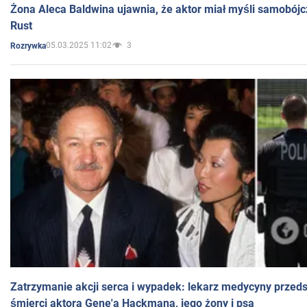
Żona Aleca Baldwina ujawnia, że aktor miał myśli samobójc
Rust
05.03.2025 11:02
3
Rozrywka
Zatrzymanie akcji serca i wypadek: lekarz medycyny przedst
śmierci aktora Gene'a Hackmana, jego żony i psa