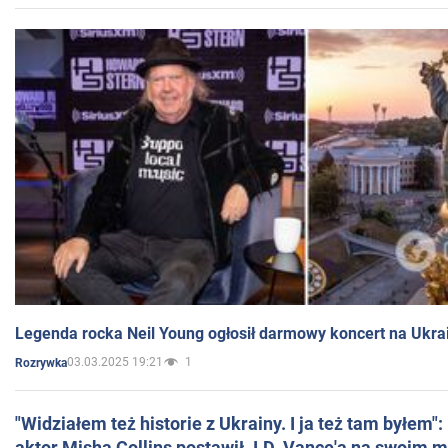
Legenda rocka Neil Young ogłosił darmowy koncert na Ukra
03.03.2025 19:21
1
Rozrywka
"Widziałem też historie z Ukrainy. I ja też tam byłem"
aktor Misha Collins postawił J.D. Vance'a na swoim m