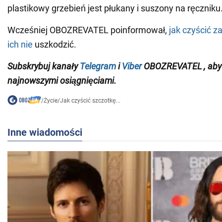
plastikowy grzebień jest płukany i suszony na ręczniku
Wcześniej OBOZREVATEL poinformował,
jak czyścić 
ich nie
uszkodzić.
Subskrybuj
kanały
Telegram
i
Viber
OBOZREVATEL
,
aby
najnowszymi
osiągnięciami
.
/
Życie
/
Jak czyścić szczotkę...
Inne wiadomości