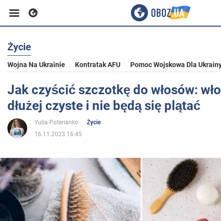
Życie
Biznes
Wojna Na Ukrainie
Kontratak AFU
Pomoc Wojskowa Dla Ukrain
Sport
Jak czyścić szczotkę do włosów: wł
dłużej czyste i nie będą się plątać
Rozrywka
Yulia Poterianko
Życie
16.11.2023 16:45
Życie
Polityka
Społeczeństwo