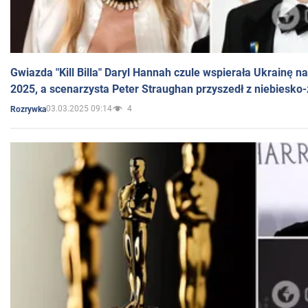
Gwiazda "Kill Billa" Daryl Hannah czule wspierała Ukrainę 
2025, a scenarzysta Peter Straughan przyszedł z niebiesko-
03.03.2025 09:14
4
Rozrywka