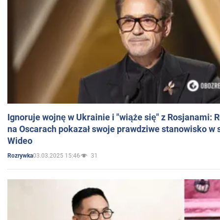
Ignoruje wojnę w Ukrainie i "wiąże się" z Rosjanami: 
na Oscarach pokazał swoje prawdziwe stanowisko w s
Wideo
03.03.2025 15:46
31
Rozrywka