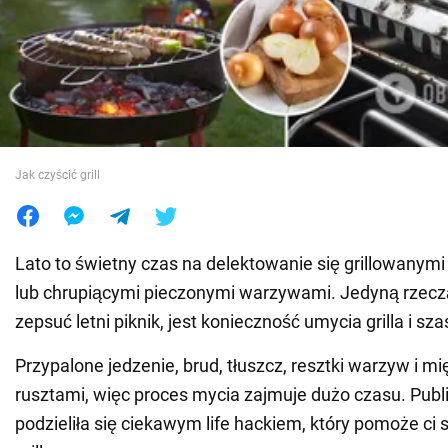
Wojna na Ukrainie
Świat
Jedzenie
Jak czyścić grill
Lato to świetny czas na delektowanie się grillowanym
lub chrupiącymi pieczonymi warzywami. Jedyną rzecz
zepsuć letni piknik, jest konieczność umycia grilla i sz
Przypalone jedzenie, brud, tłuszcz, resztki warzyw i m
rusztami, więc proces mycia zajmuje dużo czasu. Publ
podzieliła się ciekawym life hackiem, który pomoże ci