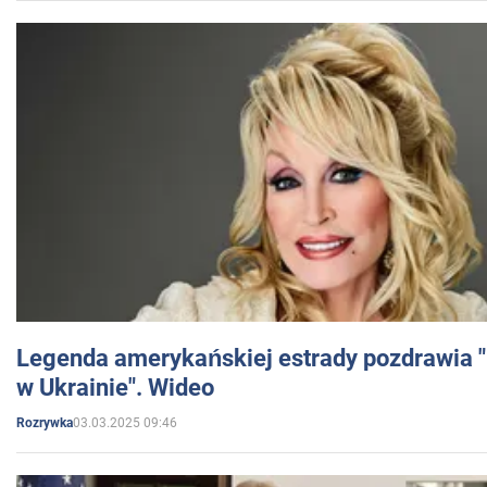
Legenda amerykańskiej estrady pozdrawia "br
w Ukrainie". Wideo
03.03.2025 09:46
Rozrywka