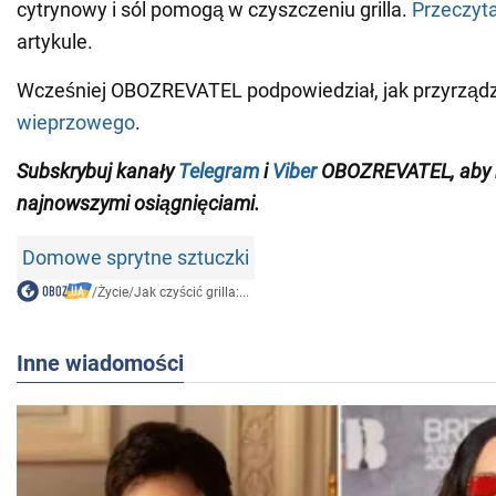
cytrynowy i sól pomogą w czyszczeniu grilla.
Przeczyta
artykule.
Wcześniej OBOZREVATEL podpowiedział, jak przyrząd
wieprzowego
.
Subskrybuj
kanały
Telegram
i
Viber
OBOZREVATEL
,
aby
najnowszymi osiągnięciami
.
Domowe sprytne sztuczki
/
Życie
/
Jak czyścić grilla:...
Inne wiadomości