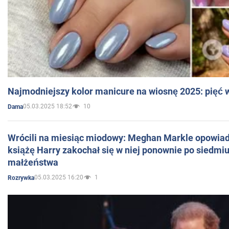
Najmodniejszy kolor manicure na wiosnę 2025: pięć
05.03.2025 18:52
10
Dama
Wrócili na miesiąc miodowy: Meghan Markle opowiada
książę Harry zakochał się w niej ponownie po siedmiu
małżeństwa
05.03.2025 16:20
1
Rozrywka