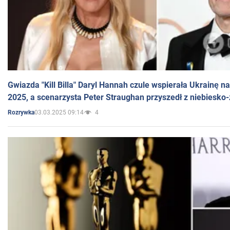
Gwiazda "Kill Billa" Daryl Hannah czule wspierała Ukrainę 
2025, a scenarzysta Peter Straughan przyszedł z niebiesko-
03.03.2025 09:14
4
Rozrywka