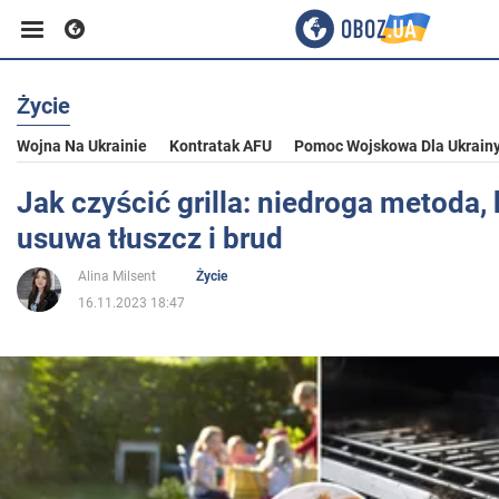
Życie
Biznes
Wojna Na Ukrainie
Kontratak AFU
Pomoc Wojskowa Dla Ukrain
Sport
Jak czyścić grilla: niedroga metoda,
usuwa tłuszcz i brud
Rozrywka
Alina Milsent
Życie
16.11.2023 18:47
Życie
Polityka
Społeczeństwo