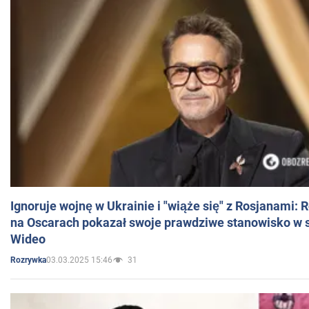
Ignoruje wojnę w Ukrainie i "wiąże się" z Rosjanami: 
na Oscarach pokazał swoje prawdziwe stanowisko w s
Wideo
03.03.2025 15:46
31
Rozrywka