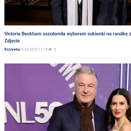
Victoria Beckham oszołomiła wyborem sukienki na randkę
Zdjęcie
05.03.2025 12:19
3
Rozrywka