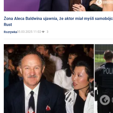
Żona Aleca Baldwina ujawnia, że aktor miał myśli samobójc
Rust
05.03.2025 11:02
3
Rozrywka