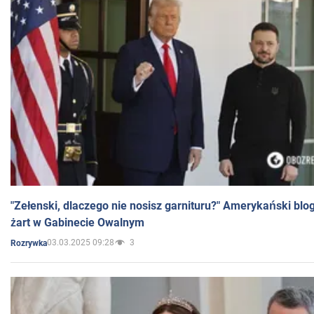
"Zełenski, dlaczego nie nosisz garnituru?" Amerykański blo
żart w Gabinecie Owalnym
03.03.2025 09:28
3
Rozrywka