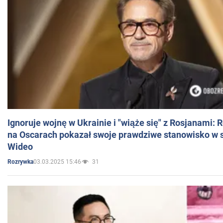
Ignoruje wojnę w Ukrainie i "wiąże się" z Rosjanami: 
na Oscarach pokazał swoje prawdziwe stanowisko w s
Wideo
03.03.2025 15:46
31
Rozrywka