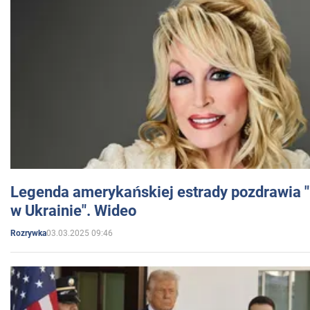
Legenda amerykańskiej estrady pozdrawia "br
w Ukrainie". Wideo
03.03.2025 09:46
Rozrywka