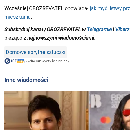
Wcześniej OBOZREVATEL opowiadał
jak myć listwy p
mieszkaniu
.
Subskrybuj kanały OBOZREVATEL w
Telegramie
i
Viberz
bieżąco z
najnowszymi wiadomościami
.
Domowe sprytne sztuczki
/
Życie
/
Jak wyczyścić brudny...
Inne wiadomości