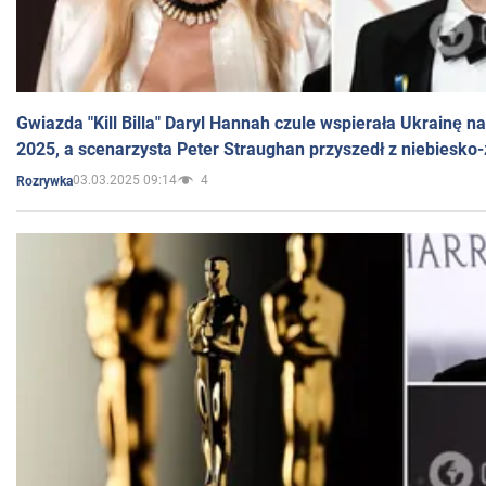
Gwiazda "Kill Billa" Daryl Hannah czule wspierała Ukrainę 
2025, a scenarzysta Peter Straughan przyszedł z niebiesko-
03.03.2025 09:14
4
Rozrywka