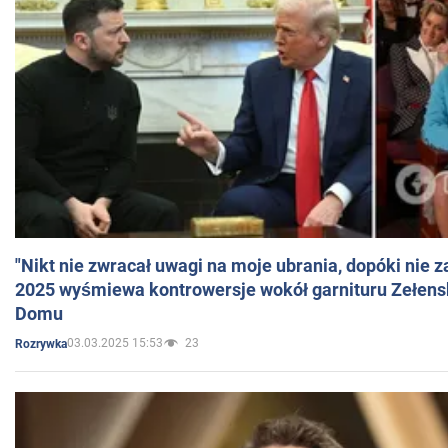
"Nikt nie zwracał uwagi na moje ubrania, dopóki nie z
2025 wyśmiewa kontrowersje wokół garnituru Zełens
Domu
03.03.2025 15:53
23
Rozrywka