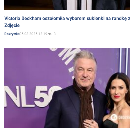
Victoria Beckham oszołomiła wyborem sukienki na randkę
Zdjęcie
05.03.2025 12:19
3
Rozrywka