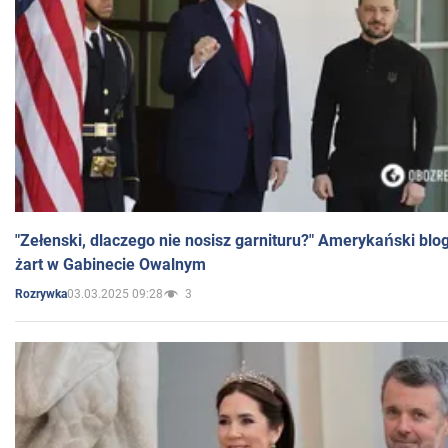
"Zełenski, dlaczego nie nosisz garnituru?" Amerykański blo
żart w Gabinecie Owalnym
03.03.2025 09:28
3
Rozrywka