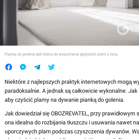
Wojna na Ukrainie
Świat
Jedzenie
Pianka do golenia jest dobra do wypychania głębokich plam z runa
Niektóre z najlepszych praktyk internetowych mogą w
paradoksalnie. A jednak są całkowicie wykonalne. Jak 
aby czyścić plamy na dywanie pianką do golenia.
Jak dowiedział się OBOZREVATEL, przy prawidłowym s
ona idealna do rozbijania tłuszczu i usuwania nawet na
uporczywych plam podczas czyszczenia dywanów. Waż