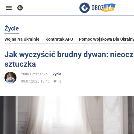
Życie
Biznes
Wojna Na Ukrainie
Kontratak AFU
Pomoc Wojskowa Dla Ukrain
Sport
Jak wyczyścić brudny dywan: nieoc
sztuczka
Rozrywka
Yulia Poterianko
Życie
09.07.2023 10:46
3
Życie
Polityka
Społeczeństwo