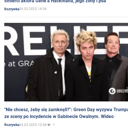
śmierci aktora Gene'a Hackmana, jego żony i psa
04.03.2025 14:54
Rozrywka
"Nie chcesz, żeby się zamknęli?": Green Day wyzywa Trump
ze sceny po incydencie w Gabinecie Owalnym. Wideo
04.03.2025 10:08
1
Rozrywka