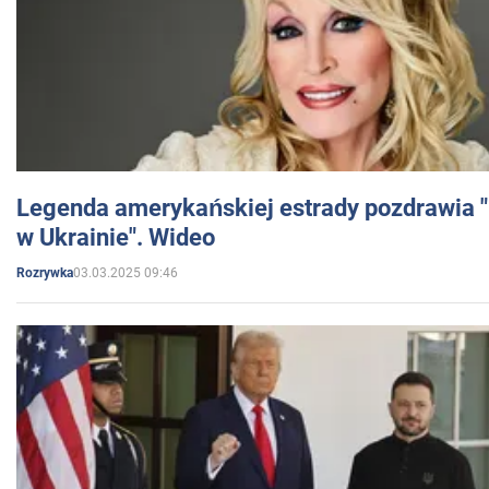
Legenda amerykańskiej estrady pozdrawia "br
w Ukrainie". Wideo
03.03.2025 09:46
Rozrywka