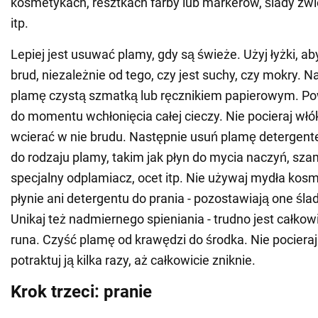
kosmetykach, resztkach farby lub markerów, ślady z
itp.
Lepiej jest usuwać plamy, gdy są świeże. Użyj łyżki, a
brud, niezależnie od tego, czy jest suchy, czy mokry. N
plamę czystą szmatką lub ręcznikiem papierowym. Po
do momentu wchłonięcia całej cieczy. Nie pocieraj włók
wcierać w nie brudu. Następnie usuń plamę deterge
do rodzaju plamy, takim jak płyn do mycia naczyń, s
specjalny odplamiacz, ocet itp. Nie używaj mydła ko
płynie ani detergentu do prania - pozostawiają one śl
Unikaj też nadmiernego spieniania - trudno jest całkow
runa. Czyść plamę od krawędzi do środka. Nie pocieraj j
potraktuj ją kilka razy, aż całkowicie zniknie.
Krok trzeci: pranie