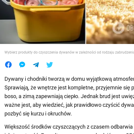
Wojna na Ukrainie
Świat
Jedzenie
Wybierz produkty do czyszczenia dywanów w zależności od rodzaju zabrudzeni
Dywany i chodniki tworzą w domu wyjątkową atmosferę
Sprawiają, że wnętrze jest kompletne, przyjemnie się p
boso, a zimą zapewniają ciepło. Jednak brud jest uwięz
ważne jest, aby wiedzieć, jak prawidłowo czyścić dywa
pozbyć się kurzu i okruchów.
Większość środków czyszczących z czasem odbarwia 