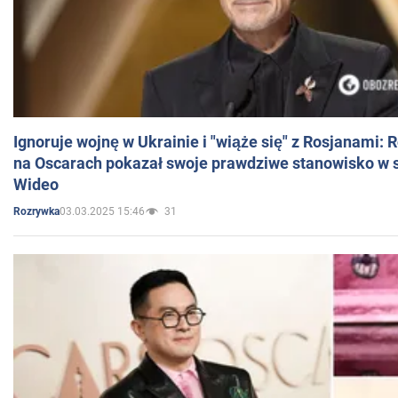
Ignoruje wojnę w Ukrainie i "wiąże się" z Rosjanami: 
na Oscarach pokazał swoje prawdziwe stanowisko w s
Wideo
03.03.2025 15:46
31
Rozrywka