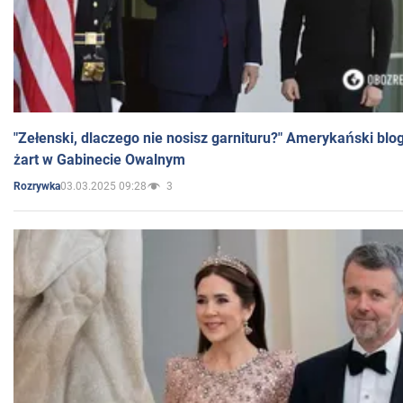
"Zełenski, dlaczego nie nosisz garnituru?" Amerykański blo
żart w Gabinecie Owalnym
03.03.2025 09:28
3
Rozrywka