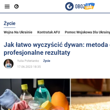
Życie
Biznes
Wojna Na Ukrainie
Kontratak AFU
Pomoc Wojskowa Dla Ukrain
Sport
Jak łatwo wyczyścić dywan: metoda 
profesjonalne rezultaty
Rozrywka
Yulia Poterianko
Życie
17.06.2023 18:35
Życie
Polityka
Społeczeństwo