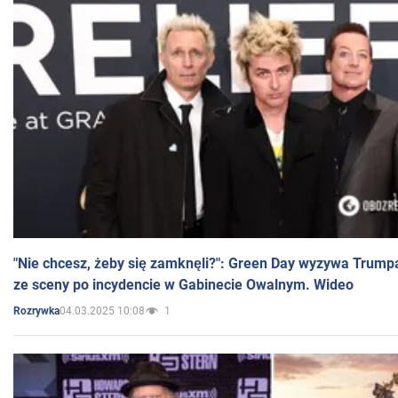
"Nie chcesz, żeby się zamknęli?": Green Day wyzywa Trump
ze sceny po incydencie w Gabinecie Owalnym. Wideo
04.03.2025 10:08
1
Rozrywka