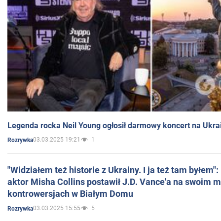
Legenda rocka Neil Young ogłosił darmowy koncert na Ukra
03.03.2025 19:21
1
Rozrywka
"Widziałem też historie z Ukrainy. I ja też tam byłem"
aktor Misha Collins postawił J.D. Vance'a na swoim m
kontrowersjach w Białym Domu
03.03.2025 15:55
5
Rozrywka