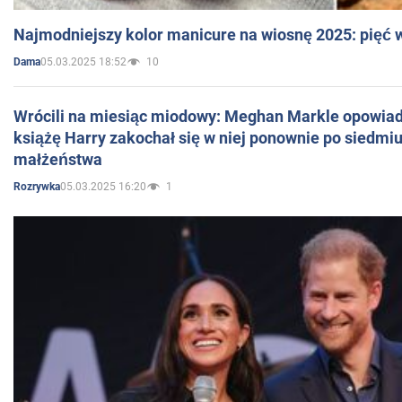
Najmodniejszy kolor manicure na wiosnę 2025: pięć
05.03.2025 18:52
10
Dama
Wrócili na miesiąc miodowy: Meghan Markle opowiada
książę Harry zakochał się w niej ponownie po siedmiu
małżeństwa
05.03.2025 16:20
1
Rozrywka