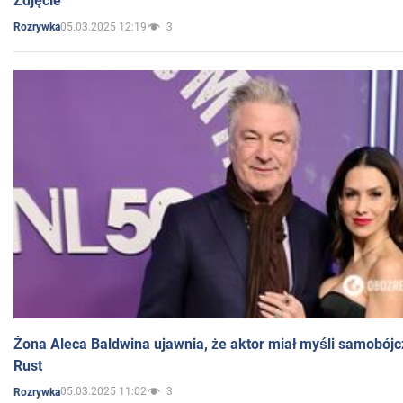
Zdjęcie
05.03.2025 12:19
3
Rozrywka
Żona Aleca Baldwina ujawnia, że aktor miał myśli samobójc
Rust
05.03.2025 11:02
3
Rozrywka