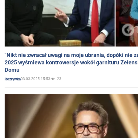
"Nikt nie zwracał uwagi na moje ubrania, dopóki nie z
2025 wyśmiewa kontrowersje wokół garnituru Zełens
Domu
03.03.2025 15:53
23
Rozrywka