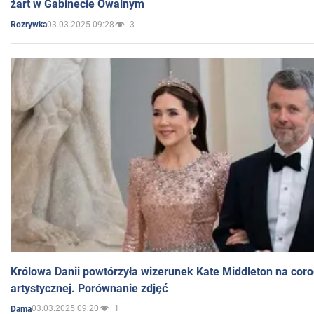
żart w Gabinecie Owalnym
03.03.2025 09:28
3
Rozrywka
Królowa Danii powtórzyła wizerunek Kate Middleton na coro
artystycznej. Porównanie zdjęć
03.03.2025 09:20
1
Dama