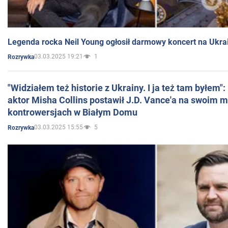
Legenda rocka Neil Young ogłosił darmowy koncert na Ukra
03.03.2025 19:21
1
Rozrywka
"Widziałem też historie z Ukrainy. I ja też tam byłem"
aktor Misha Collins postawił J.D. Vance'a na swoim m
kontrowersjach w Białym Domu
03.03.2025 15:55
5
Rozrywka