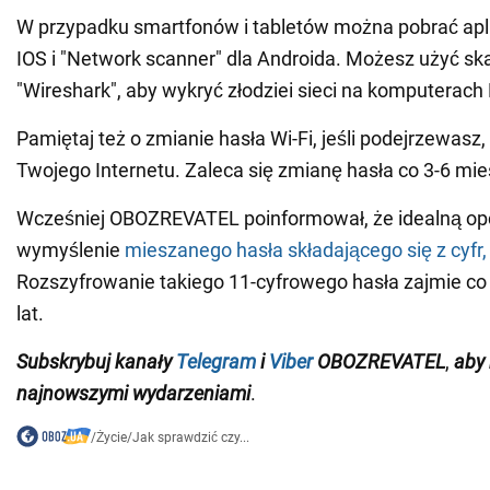
W przypadku smartfonów i tabletów można pobrać aplik
IOS i "Network scanner" dla Androida. Możesz użyć sk
"Wireshark", aby wykryć złodziei sieci na komputerach
Pamiętaj też o zmianie hasła Wi-Fi, jeśli podejrzewasz,
Twojego Internetu. Zaleca się zmianę hasła co 3-6 mie
Wcześniej OBOZREVATEL poinformował, że idealną opc
wymyślenie
mieszanego hasła składającego się z cyfr, l
Rozszyfrowanie takiego 11-cyfrowego hasła zajmie co 
lat.
Subskrybuj kanały
Telegram
i
Viber
OBOZREVATEL
,
aby 
najnowszymi wydarzeniami
.
/
Życie
/
Jak sprawdzić czy...