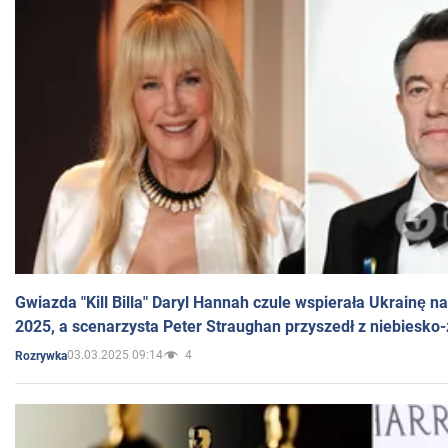
Gwiazda "Kill Billa" Daryl Hannah czule wspierała Ukrainę 
2025, a scenarzysta Peter Straughan przyszedł z niebiesko-
03.03.2025 09:14
4
Rozrywka