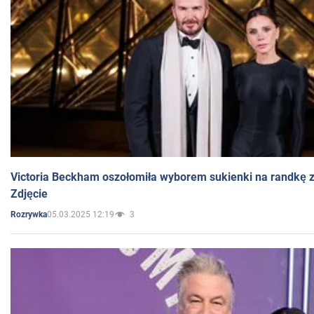
Victoria Beckham oszołomiła wyborem sukienki na randkę
Zdjęcie
05.03.2025 12:19
3
Rozrywka