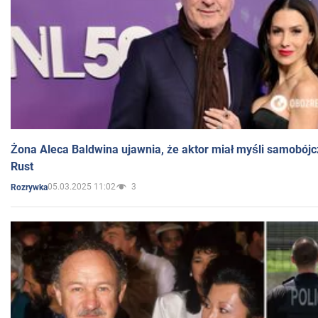
Żona Aleca Baldwina ujawnia, że aktor miał myśli samobójc
Rust
05.03.2025 11:02
3
Rozrywka