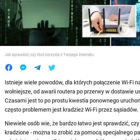
Wojna na Ukrainie
Świat
Jedzenie
Jak sprawdzić, czy ktoś korzysta z Twojego Internetu
Istnieje wiele powodów, dla których połączenie Wi-Fi na
wolniejsze, od awarii routera po przerwy w dostawie u
Czasami jest to po prostu kwestia ponownego uruchomi
często problemem jest kradzież Wi-Fi przez sąsiadów.
Niewiele osób wie, że bardzo łatwo jest sprawdzić, czy 
kradzione - można to zrobić za pomocą specjalnego p