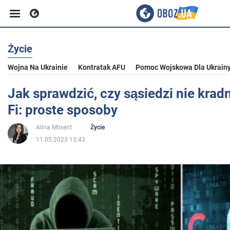
Życie
Biznes
Wojna Na Ukrainie
Kontratak AFU
Pomoc Wojskowa Dla Ukrain
Sport
Jak sprawdzić, czy sąsiedzi nie kradn
Fi: proste sposoby
Rozrywka
Alina Milsent
Życie
11.05.2023 13:43
Życie
Polityka
Społeczeństwo