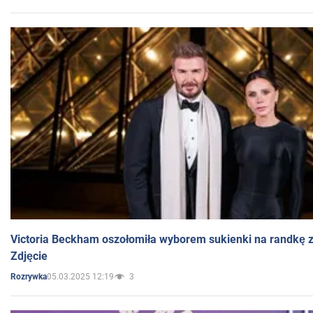
Victoria Beckham oszołomiła wyborem sukienki na randkę
Zdjęcie
05.03.2025 12:19
3
Rozrywka