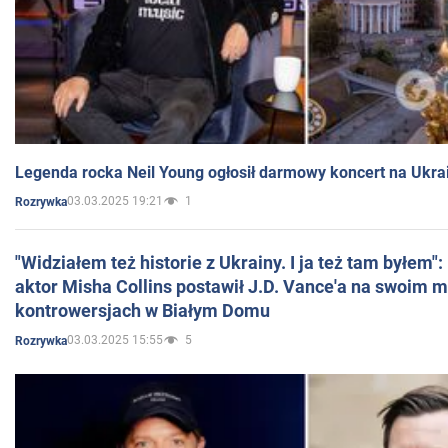
Legenda rocka Neil Young ogłosił darmowy koncert na Ukra
03.03.2025 19:21
1
Rozrywka
"Widziałem też historie z Ukrainy. I ja też tam byłem"
aktor Misha Collins postawił J.D. Vance'a na swoim m
kontrowersjach w Białym Domu
03.03.2025 15:55
5
Rozrywka