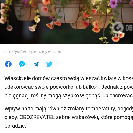
Wojna na Ukrainie
Świat
Jedzenie
Jak ożywić wiszące kwiaty w koszu
Właściciele domów często wolą wieszać kwiaty w kos
udekorować swoje podwórko lub balkon. Jednak z po
pielęgnacji rośliny mogą szybko więdnąć lub chorować
Wpływ na to mają również zmiany temperatury, pogody
gleby. OBOZREVATEL zebrał wskazówki, które pomogą 
poradzić.