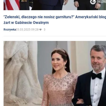
"Zełenski, dlaczego nie nosisz garnituru?" Amerykański blo
żart w Gabinecie Owalnym
03.03.2025 09:28
3
Rozrywka