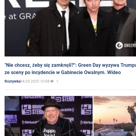
"Nie chcesz, żeby się zamknęli?": Green Day wyzywa Trump
ze sceny po incydencie w Gabinecie Owalnym. Wideo
04.03.2025 10:08
1
Rozrywka