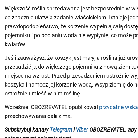
Większość roślin sprzedawana jest bezpośrednio w wi
co znacznie ułatwia zadanie właścicielom. Istnieje jed
prawdopodobieństwo, że korzenie wypełnią całą dost
pojemniku i po podlaniu woda nie wypłynie, co może p
kwiatów.
Jeśli zauważysz, że koszyk jest mały, a roślina już uro
przesadzić ją do większego pojemnika z nową ziemią, 
miejsce na wzrost. Przed przesadzeniem ostrożnie wyjm
koszyka i namocz jej korzenie wodą. Wsyp ziemię do 
ostrożnie umieść w nim roślinę.
Wcześniej OBOZREVATEL opublikował
przydatne wsk
przechowywania dalii zimą.
Subskrybuj kanały
Telegram
i
Viber
OBOZREVATEL
, aby