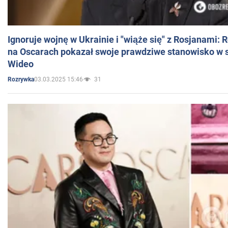
Ignoruje wojnę w Ukrainie i "wiąże się" z Rosjanami: 
na Oscarach pokazał swoje prawdziwe stanowisko w s
Wideo
03.03.2025 15:46
31
Rozrywka