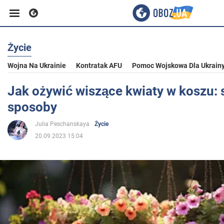
Życie
Biznes
Wojna Na Ukrainie
Kontratak AFU
Pomoc Wojskowa Dla Ukrain
Sport
Jak ożywić wiszące kwiaty w koszu: 
sposoby
Rozrywka
Julia Peschanskaya
Życie
20.09.2023 15:04
Życie
Polityka
Społeczeństwo