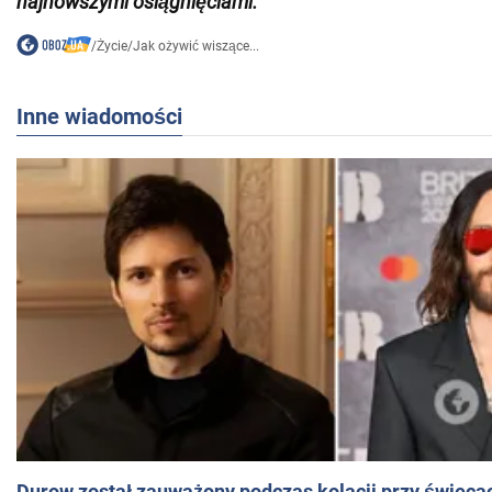
najnowszymi osiągnięciami
.
/
Życie
/
Jak ożywić wiszące...
Inne wiadomości
Durow został zauważony podczas kolacji przy świeca