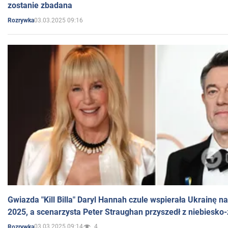
zostanie zbadana
03.03.2025 09:16
Rozrywka
Gwiazda "Kill Billa" Daryl Hannah czule wspierała Ukrainę 
2025, a scenarzysta Peter Straughan przyszedł z niebiesko-
03.03.2025 09:14
4
Rozrywka