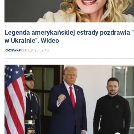
Legenda amerykańskiej estrady pozdrawia "br
w Ukrainie". Wideo
03.03.2025 09:46
Rozrywka