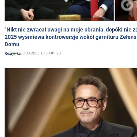
"Nikt nie zwracał uwagi na moje ubrania, dopóki nie z
2025 wyśmiewa kontrowersje wokół garnituru Zełens
Domu
03.03.2025 15:53
23
Rozrywka