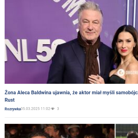
Żona Aleca Baldwina ujawnia, że aktor miał myśli samobójc
Rust
05.03.2025 11:02
3
Rozrywka