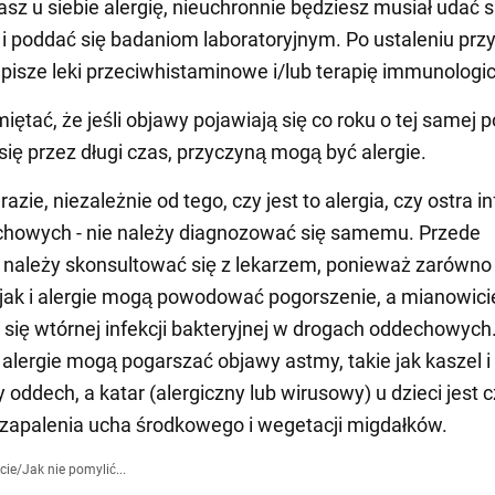
sz u siebie alergię, nieuchronnie będziesz musiał udać s
 i poddać się badaniom laboratoryjnym. Po ustaleniu prz
episze leki przeciwhistaminowe i/lub terapię immunologi
ętać, że jeśli objawy pojawiają się co roku o tej samej p
się przez długi czas, przyczyną mogą być alergie.
zie, niezależnie od tego, czy jest to alergia, czy ostra i
chowych - nie należy diagnozować się samemu. Przede
należy skonsultować się z lekarzem, ponieważ zarówno 
jak i alergie mogą powodować pogorszenie, a mianowici
 się wtórnej infekcji bakteryjnej w drogach oddechowych
lergie mogą pogarszać objawy astmy, takie jak kaszel i
 oddech, a katar (alergiczny lub wirusowy) u dzieci jest 
zapalenia ucha środkowego i wegetacji migdałków.
cie
/
Jak nie pomylić...