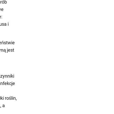
orób
we
e:
usa i
ieństwie
yną jest
zynniki
infekcje
i roślin,
, a