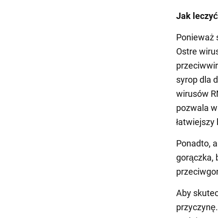
Jak leczyć
Ponieważ s
Ostre wir
przeciwwir
syrop dla 
wirusów R
pozwala wi
łatwiejszy
Ponadto, a
gorączka, b
przeciwgor
Aby skutec
przyczynę. 