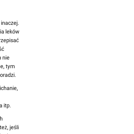
 inaczej.
ia leków
rzepisać
ść
 nie
ie, tym
oradzi.
ichanie,
 itp.
ch
eż, jeśli