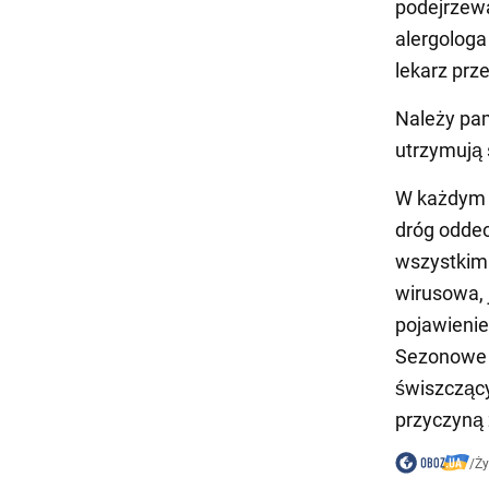
podejrzewa
alergologa
lekarz prz
Należy pami
utrzymują 
W każdym ra
dróg odde
wszystkim 
wirusowa, 
pojawienie
Sezonowe a
świszczący
przyczyną 
/
Ży