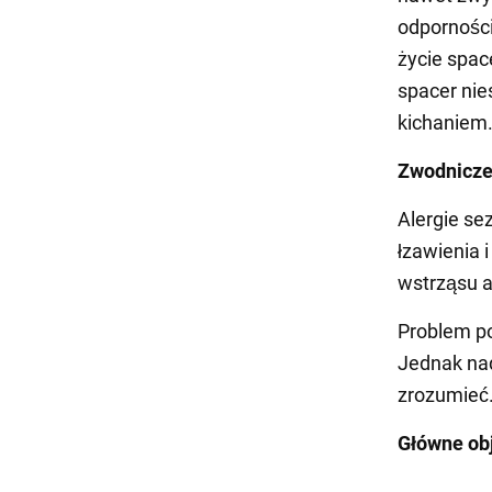
odpornośc
życie spac
spacer nie
kichaniem
Zwodnicze
Alergie se
łzawienia 
wstrząsu a
Problem po
Jednak nad
zrozumieć
Główne obj