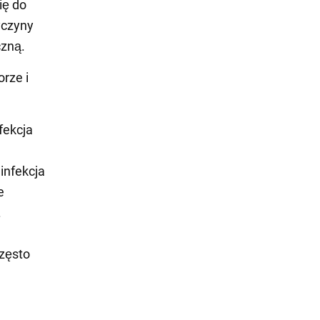
ię do
yczyny
czną.
orze i
nfekcja
infekcja
e
.
często