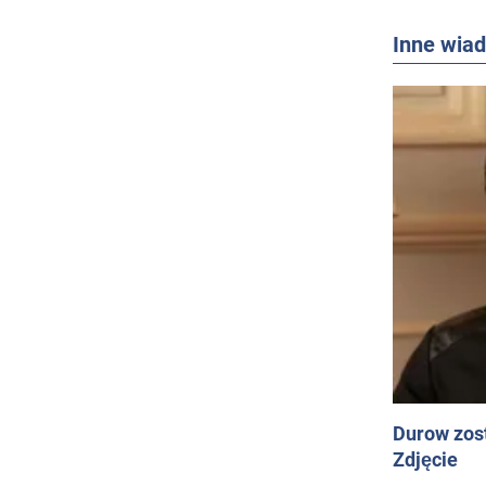
Inne wia
Durow zost
Zdjęcie