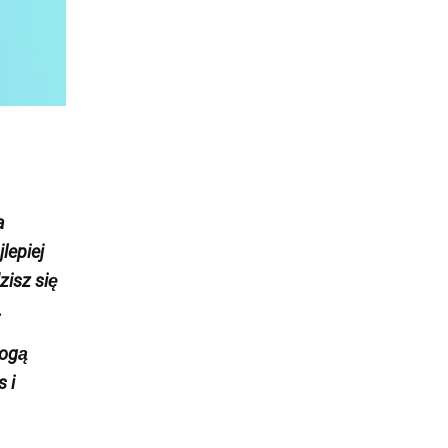
a
lepiej
zisz się
.
mogą
 i