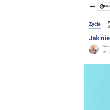
MAI
Biznes
W
Życie
Z
Sport
Jak nie
Rozryw
Wikto
09.05
Życie
Polityka
Społecz
Wojna n
Świat