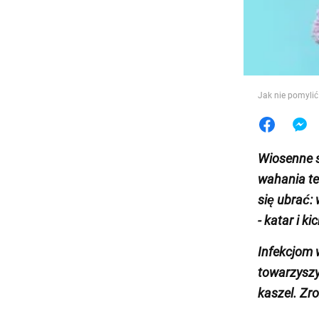
Jedzeni
Jak nie pomylić
Wiosenne sł
wahania te
się ubrać: 
- katar i k
Infekcjom 
towarzyszy
kaszel. Zro