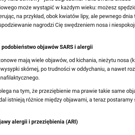
iowego może wystąpić w każdym wieku: możesz spędzić
erując, na przykład, obok kwiatów lipy, ale pewnego dnia 
spodziewanie nagrodzi Cię swędzeniem nosa i niespoko
.
 podobieństwo objawów SARS i alergii
zonowe mają wiele objawów, od kichania, nieżytu nosa (k
i wysypki skórnej, po trudności w oddychaniu, a nawet ro
nafilaktycznego.
lega na tym, że przeziębienie ma prawie takie same obj
al istnieją różnice między objawami, a teraz postaramy s
.
awy alergii i przeziębienia
(ARI)