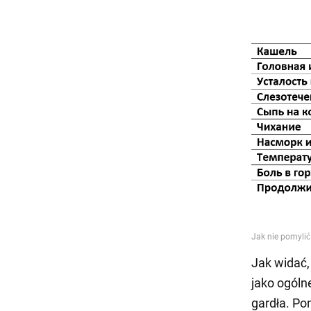
Jak widać,
jako ogóln
gardła. Po