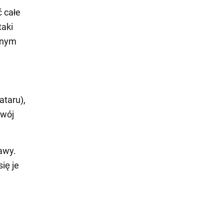
 całe
taki
jnym
ataru),
zwój
awy.
ię je