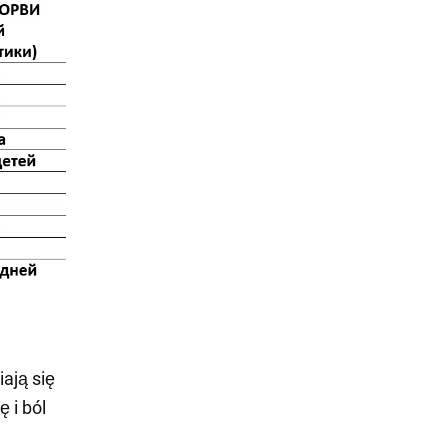
iają się
 i ból