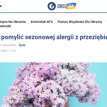
N
ojna Na Ukrainie
Kontratak AFU
Pomoc Wojskowa Dla Ukrainy
ełenski
 pomylić sezonowej alergii z przezięb
ka
r Litwinienko
Życie
.2023 11:50
eństwo
a Ukrainie