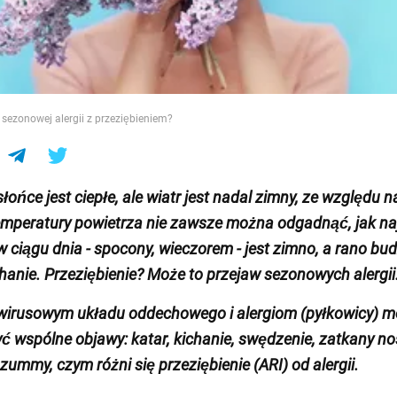
e
 sezonowej alergii z przeziębieniem?
ońce jest ciepłe, ale wiatr jest nadal zimny, ze względu n
mperatury powietrza nie zawsze można odgadnąć, jak naj
w ciągu dnia - spocony, wieczorem - jest zimno, a rano bud
ichanie. Przeziębienie? Może to przejaw sezonowych alergii
wirusowym układu oddechowego i alergiom (pyłkowicy) 
ć wspólne objawy: katar, kichanie, swędzenie, zatkany nos
zummy, czym różni się przeziębienie (ARI) od alergii.