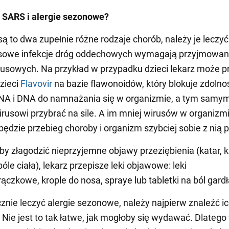
 SARS i alergie sezonowe?
ą to dwa zupełnie różne rodzaje chorób, należy je leczyć
usowe infekcje dróg oddechowych wymagają przyjmowan
usowych. Na przykład w przypadku dzieci lekarz może p
dzieci
Flavovir
na bazie flawonoidów, który blokuje zdolno
NA i DNA do namnażania się w organizmie, a tym samym
rusowi przybrać na sile. A im mniej wirusów w organizm
 będzie przebieg choroby i organizm szybciej sobie z nią p
by złagodzić nieprzyjemne objawy przeziębienia (katar, k
óle ciała), lekarz przepisze leki objawowe: leki
ączkowe, krople do nosa, spraye lub tabletki na ból gardła
znie leczyć alergie sezonowe, należy najpierw znaleźć i
Nie jest to tak łatwe, jak mogłoby się wydawać. Dlatego t