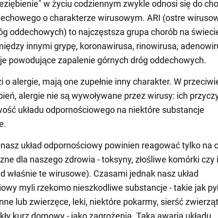
eziębienie" w życiu codziennym zwykle odnosi się do ch
dechowego o charakterze wirusowym. ARI (ostre wiruso
róg oddechowych) to najczęstsza grupa chorób na świeci
iędzy innymi grypę, koronawirusa, rinowirusa, adenowir
cje powodujące zapalenie górnych dróg oddechowych.
zi o alergie, mają one zupełnie inny charakter. W przeciw
bień, alergie nie są wywoływane przez wirusy: ich przycz
ość układu odpornościowego na niektóre substancje
e.
nasz układ odpornościowy powinien reagować tylko na c
zne dla naszego zdrowia - toksyny, złośliwe komórki czy 
ad właśnie te wirusowe). Czasami jednak nasz układ
owy myli rzekomo nieszkodliwe substancje - takie jak pyłk
inne lub zwierzęce, leki, niektóre pokarmy, sierść zwierząt
ły kurz domowy - jako zagrożenia. Taka awaria układu