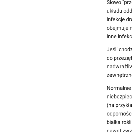
Słowo "prz
układu od
infekcje d
obejmuje m
inne infek
Jeśli chod
do przezię
nadwrażliw
zewnętrzn
Normalnie 
niebezpiec
(na przykł
odporności
białka rośl
nawet zwyk