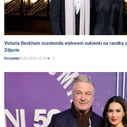
Victoria Beckham oszołomiła wyborem sukienki na randkę
Zdjęcie
05.03.2025 12:19
3
Rozrywka