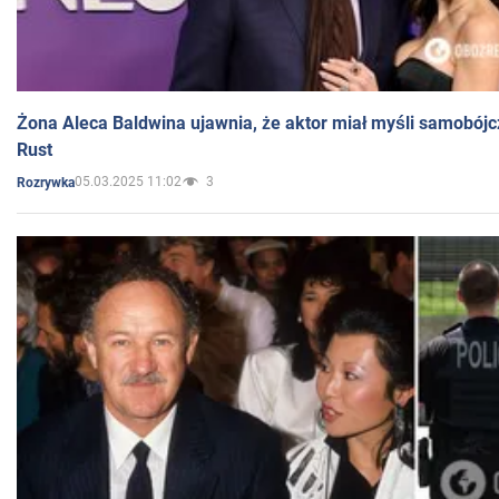
Żona Aleca Baldwina ujawnia, że aktor miał myśli samobójc
Rust
05.03.2025 11:02
3
Rozrywka