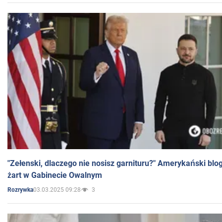
"Zełenski, dlaczego nie nosisz garnituru?" Amerykański blo
żart w Gabinecie Owalnym
03.03.2025 09:28
3
Rozrywka