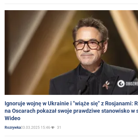
Ignoruje wojnę w Ukrainie i "wiąże się" z Rosjanami: 
na Oscarach pokazał swoje prawdziwe stanowisko w s
Wideo
03.03.2025 15:46
31
Rozrywka