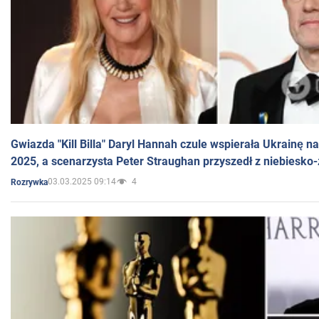
Gwiazda "Kill Billa" Daryl Hannah czule wspierała Ukrainę 
2025, a scenarzysta Peter Straughan przyszedł z niebiesko-
03.03.2025 09:14
4
Rozrywka