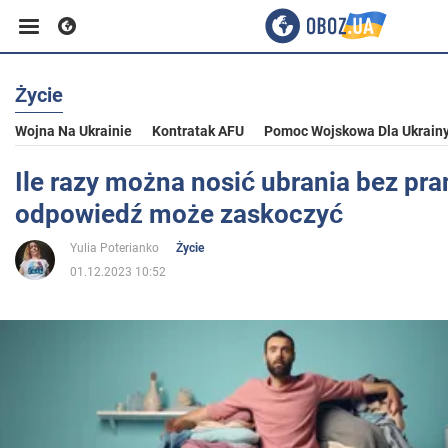
Życie
Biznes
Wojna Na Ukrainie
Kontratak AFU
Pomoc Wojskowa Dla Ukrain
Sport
Ile razy można nosić ubrania bez pra
odpowiedź może zaskoczyć
Rozrywka
Yulia Poterianko
Życie
01.12.2023 10:52
Życie
Polityka
Społeczeństwo