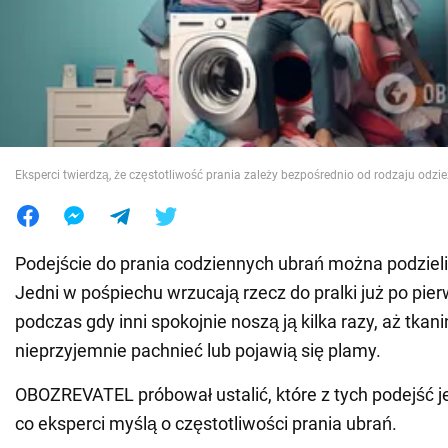
Wojna na Ukrainie
Świat
Jedzenie
Eksperci twierdzą, że częstotliwość prania zależy bezpośrednio od rodzaju odzi
Podejście do prania codziennych ubrań można podziel
Jedni w pośpiechu wrzucają rzecz do pralki już po pie
podczas gdy inni spokojnie noszą ją kilka razy, aż tkan
nieprzyjemnie pachnieć lub pojawią się plamy.
OBOZREVATEL próbował ustalić, które z tych podejść je
co eksperci myślą o częstotliwości prania ubrań.