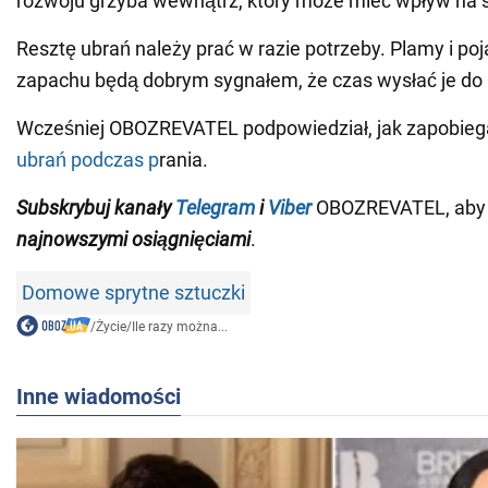
rozwoju grzyba wewnątrz, który może mieć wpływ na s
Resztę ubrań należy prać w razie potrzeby. Plamy i po
zapachu będą dobrym sygnałem, że czas wysłać je do p
Wcześniej OBOZREVATEL podpowiedział, jak zapobie
ubrań podczas p
rania.
Subskrybuj kanały
Telegram
i
Viber
OBOZREVATEL, aby b
najnowszymi osiągnięciami
.
Domowe sprytne sztuczki
/
Życie
/
Ile razy można...
Inne wiadomości