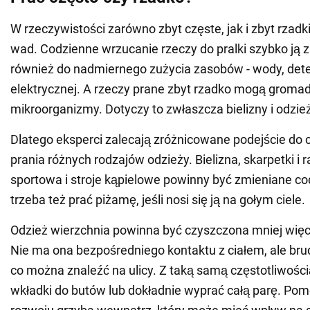
W rzeczywistości zarówno zbyt częste, jak i zbyt rzadk
wad. Codzienne wrzucanie rzeczy do pralki szybko ją z
również do nadmiernego zużycia zasobów - wody, dete
elektrycznej. A rzeczy prane zbyt rzadko mogą groma
mikroorganizmy. Dotyczy to zwłaszcza bielizny i odzież
Dlatego eksperci zalecają zróżnicowane podejście do c
prania różnych rodzajów odzieży. Bielizna, skarpetki i r
sportowa i stroje kąpielowe powinny być zmieniane co
trzeba też prać piżamę, jeśli nosi się ją na gołym ciele.
Odzież wierzchnia powinna być czyszczona mniej więc
Nie ma ona bezpośredniego kontaktu z ciałem, ale bru
co można znaleźć na ulicy. Z taką samą częstotliwości
wkładki do butów lub dokładnie wyprać całą parę. Pom