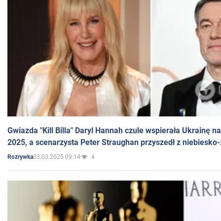
Gwiazda "Kill Billa" Daryl Hannah czule wspierała Ukrainę 
2025, a scenarzysta Peter Straughan przyszedł z niebiesko-
03.03.2025 09:14
4
Rozrywka