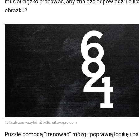
musiał ciężko pracować, aby znaleźć odpowiedź: ile lic
obrazku?
Puzzle pomogą "trenować" mózgi, poprawią logikę i 