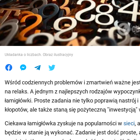
Wojna na Ukrainie
Świat
Jedzenie
Układanka o liczbach. Obraz ilustracyjny
Wśród codziennych problemów i zmartwień ważne jest
na relaks. A jednym z najlepszych rodzajów wypoczyn
łamigłówki. Proste zadania nie tylko poprawią nastrój
kłopotów, ale także staną się pożyteczną "inwestycją"
Ciekawa łamigłówka zyskuje na popularności w
sieci
, 
będzie w stanie ją wykonać. Zadanie jest dość proste, 