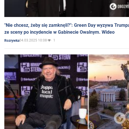
"Nie chcesz, żeby się zamknęli?": Green Day wyzywa Trump
ze sceny po incydencie w Gabinecie Owalnym. Wideo
04.03.2025 10:08
1
Rozrywka