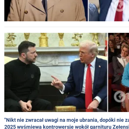
"Nikt nie zwracał uwagi na moje ubrania, dopóki nie z
2025 wyśmiewa kontrowersje wokół garnituru Zełens