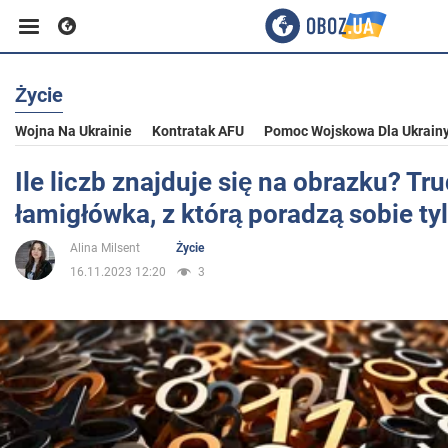
Życie
Biznes
Wojna Na Ukrainie
Kontratak AFU
Pomoc Wojskowa Dla Ukrain
Sport
Ile liczb znajduje się na obrazku? Tr
łamigłówka, z którą poradzą sobie tyl
Rozrywka
Alina Milsent
Życie
16.11.2023 12:20
3
Życie
Polityka
Społeczeństwo