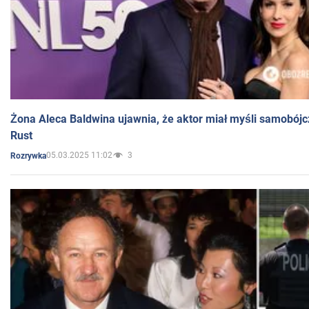
Żona Aleca Baldwina ujawnia, że aktor miał myśli samobójc
Rust
05.03.2025 11:02
3
Rozrywka