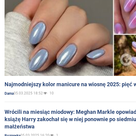
Najmodniejszy kolor manicure na wiosnę 2025: pięć
05.03.2025 18:52
10
Dama
Wrócili na miesiąc miodowy: Meghan Markle opowiada
książę Harry zakochał się w niej ponownie po siedmiu
małżeństwa
05.03.2025 16:20
1
Rozrywka