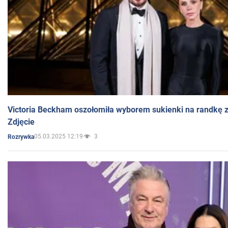
Victoria Beckham oszołomiła wyborem sukienki na randkę
Zdjęcie
05.03.2025 12:19
3
Rozrywka