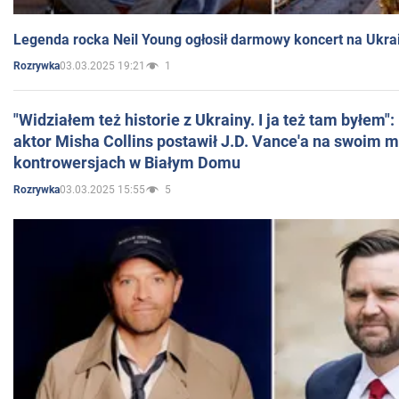
Legenda rocka Neil Young ogłosił darmowy koncert na Ukra
03.03.2025 19:21
1
Rozrywka
"Widziałem też historie z Ukrainy. I ja też tam byłem"
aktor Misha Collins postawił J.D. Vance'a na swoim m
kontrowersjach w Białym Domu
03.03.2025 15:55
5
Rozrywka