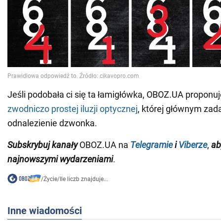
Jeśli podobała ci się ta łamigłówka, OBOZ.UA proponu
zwodniczo prostej iluzji optycznej
, której głównym zad
odnalezienie dzwonka.
Subskrybuj kanały
OBOZ.UA na
Telegramie
i
Viberze
,
ab
najnowszymi wydarzeniami
.
/
Życie
/
Ile liczb znajduje...
Inne wiadomości