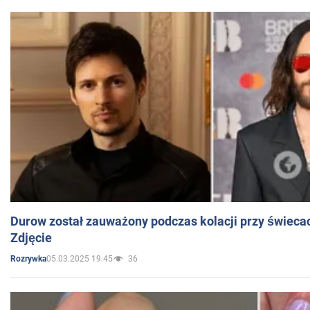
Durow został zauważony podczas kolacji przy świeca
Zdjęcie
05.03.2025 19:45
36
Rozrywka