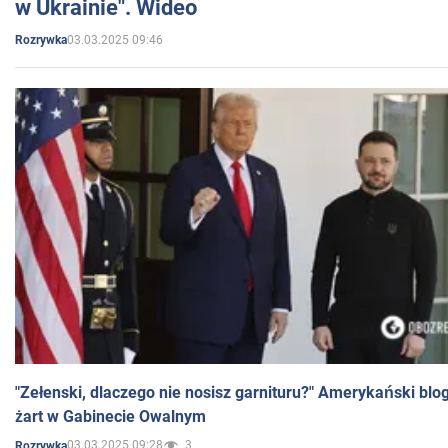
w Ukrainie". Wideo
03.03.2025 09:46
Rozrywka
"Zełenski, dlaczego nie nosisz garnituru?" Amerykański blo
żart w Gabinecie Owalnym
03.03.2025 09:28
3
Rozrywka