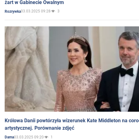
żart w Gabinecie Owalnym
03.03.2025 09:28
3
Rozrywka
Królowa Danii powtórzyła wizerunek Kate Middleton na coro
artystycznej. Porównanie zdjęć
03.03.2025 09:20
1
Dama