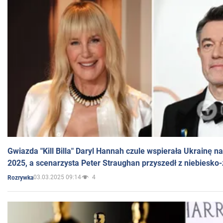
Gwiazda "Kill Billa" Daryl Hannah czule wspierała Ukrainę 
2025, a scenarzysta Peter Straughan przyszedł z niebiesko-
03.03.2025 09:14
4
Rozrywka