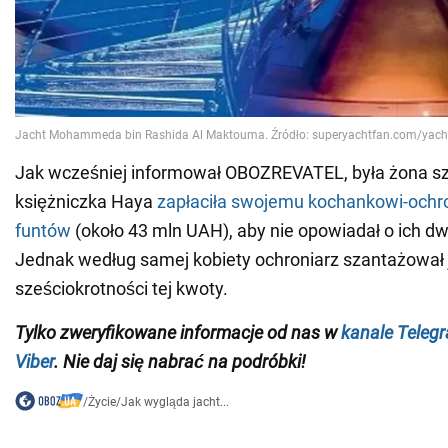
Jak wcześniej informował OBOZREVATEL, była żona sz
księżniczka Haya
zapłaciła swojemu kochankowi-ochro
funtów
(około 43 mln UAH), aby nie opowiadał o ich d
Jednak według samej kobiety ochroniarz szantażował j
sześciokrotności tej kwoty.
Tylko zweryfikowane informacje od nas w
kanale Teleg
Viber
. Nie daj się nabrać na podróbki!
/
Życie
/
Jak wygląda jacht...