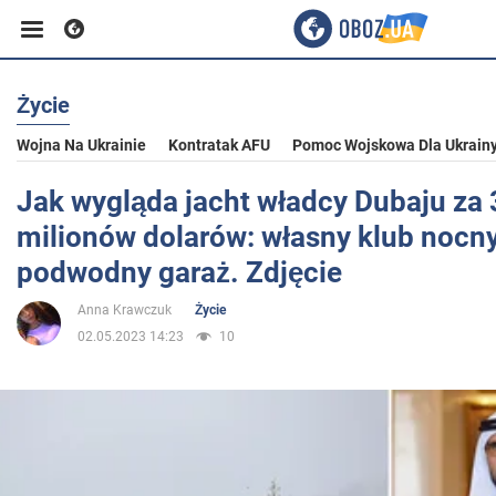
Życie
Biznes
Wojna Na Ukrainie
Kontratak AFU
Pomoc Wojskowa Dla Ukrain
Sport
Jak wygląda jacht władcy Dubaju za
milionów dolarów: własny klub nocny,
Rozrywka
podwodny garaż. Zdjęcie
Anna Krawczuk
Życie
Życie
02.05.2023 14:23
10
Polityka
Społeczeństwo