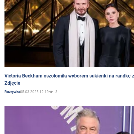
Victoria Beckham oszołomiła wyborem sukienki na randkę
Zdjęcie
05.03.2025 12:19
3
Rozrywka