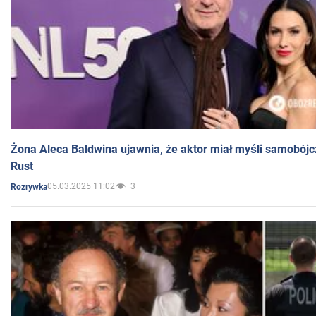
Żona Aleca Baldwina ujawnia, że aktor miał myśli samobójc
Rust
05.03.2025 11:02
3
Rozrywka