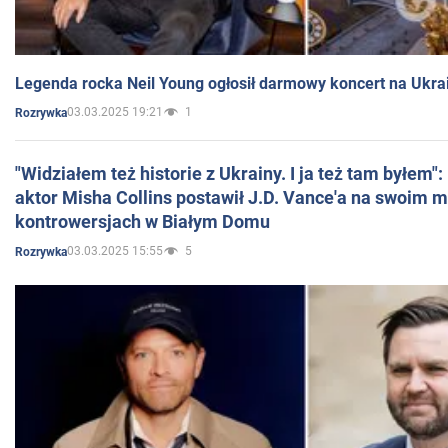
Legenda rocka Neil Young ogłosił darmowy koncert na Ukra
03.03.2025 19:21
1
Rozrywka
"Widziałem też historie z Ukrainy. I ja też tam byłem"
aktor Misha Collins postawił J.D. Vance'a na swoim m
kontrowersjach w Białym Domu
03.03.2025 15:55
5
Rozrywka