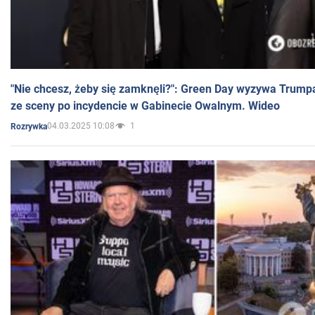
"Nie chcesz, żeby się zamknęli?": Green Day wyzywa Trump
ze sceny po incydencie w Gabinecie Owalnym. Wideo
04.03.2025 10:08
1
Rozrywka