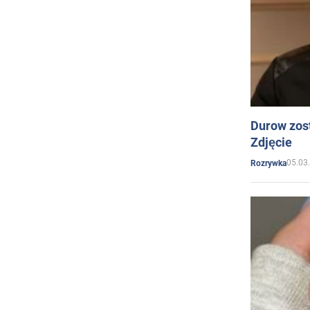
Durow zost
Zdjęcie
05.03
Rozrywka