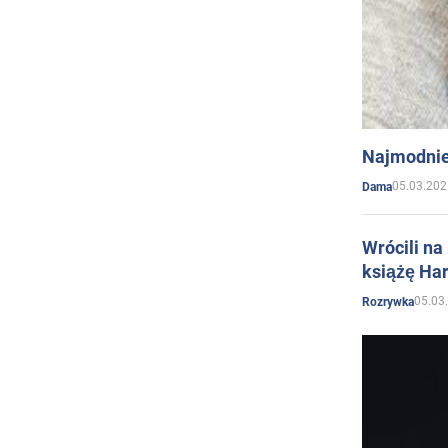
Najmodnie
05.03.202
Dama
Wrócili na
książę Har
05.03
Rozrywka