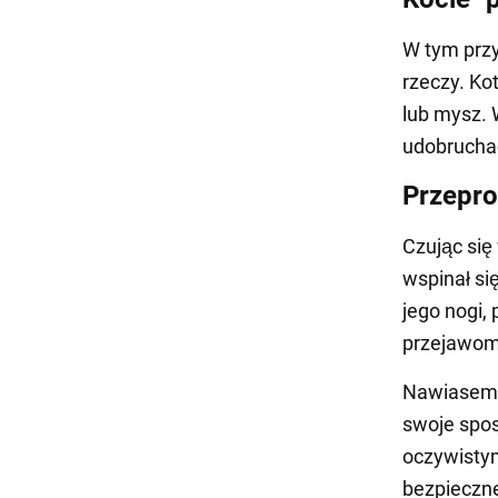
W tym przy
rzeczy. Ko
lub mysz. 
udobruchać
Przepro
Czując się
wspinał si
jego nogi, 
przejawom 
Nawiasem m
swoje spos
oczywistym
bezpieczne