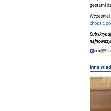
gestami dz
Wcześniej
chodzić do
Subskrybuj
najnowszy
/
Ży
Inne wia