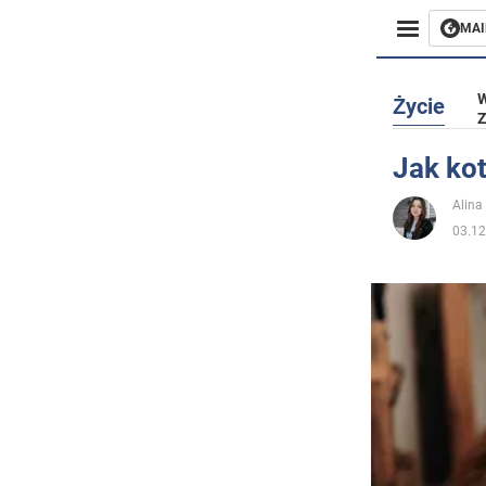
MAI
Biznes
W
Życie
Z
Sport
Jak kot
Rozryw
Alina
03.12
Życie
Polityka
Społecz
Wojna n
Świat