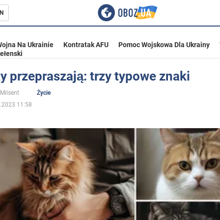
N
ojna Na Ukrainie
Kontratak AFU
Pomoc Wojskowa Dla Ukrainy
ełenski
y przepraszają: trzy typowe znaki
ka
 Milsent
Życie
.2023 11:58
eństwo
a Ukrainie