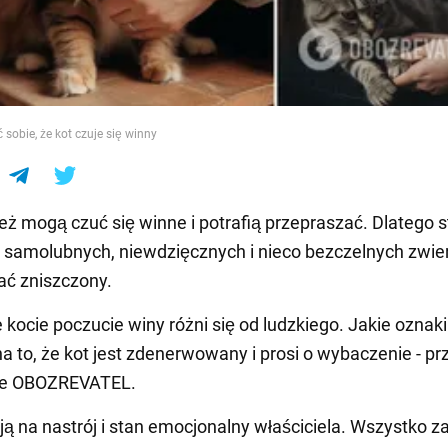
e
sobie, że kot czuje się winny
eż mogą czuć się winne i potrafią przepraszać. Dlatego 
 samolubnych, niewdzięcznych i nieco bezczelnych zwie
ać zniszczony.
 kocie poczucie winy różni się od ludzkiego. Jakie oznaki
a to, że kot jest zdenerwowany i prosi o wybaczenie - pr
le OBOZREVATEL.
ją na nastrój i stan emocjonalny właściciela. Wszystko z