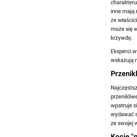
charakteru
inne mają 
że właścic
może się w
krzywdę.
Eksperci wy
wskazują n
Przenik
Najczęstsz
przenikliw
wpatruje s
wydawać si
ze swojej w
Kocie "