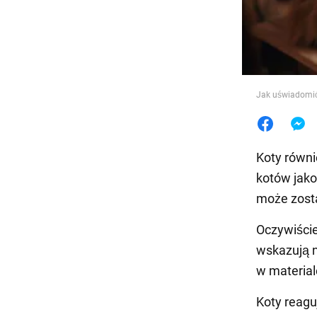
Jedzeni
Jak uświadomić 
Koty równi
kotów jako
może zost
Oczywiście
wskazują n
w materia
Koty reagu