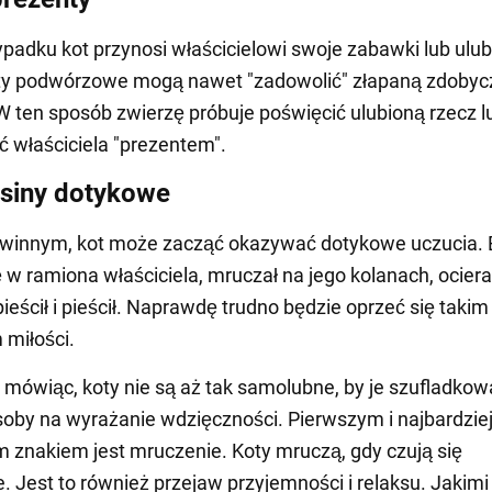
padku kot przynosi właścicielowi swoje zabawki lub ulu
ty podwórzowe mogą nawet "zadowolić" złapaną zdobycz
W ten sposób zwierzę próbuje poświęcić ulubioną rzecz l
 właściciela "prezentem".
siny dotykowe
 winnym, kot może zacząć okazywać dotykowe uczucia. 
ę w ramiona właściciela, mruczał na jego kolanach, ocierał
pieścił i pieścił. Naprawdę trudno będzie oprzeć się takim
miłości.
ówiąc, koty nie są aż tak samolubne, by je szufladkow
oby na wyrażanie wdzięczności. Pierwszym i najbardzie
 znakiem jest mruczenie. Koty mruczą, gdy czują się
. Jest to również przejaw przyjemności i relaksu. Jakimi