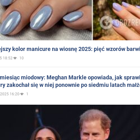
jszy kolor manicure na wiosnę 2025: pięć wzorów barw
5 18:52
10
 miesiąc miodowy: Meghan Markle opowiada, jak sprawi
ry zakochał się w niej ponownie po siedmiu latach mał
.2025 16:20
1