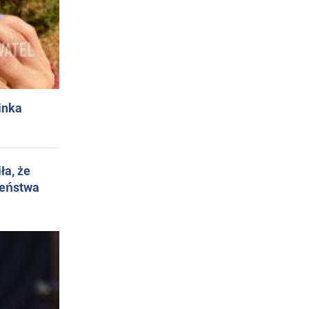
inka
ła, że
żeństwa