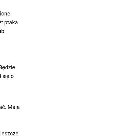
bione
: ptaka
ub
Będzie
 się o
ać. Mają
j
 jeszcze