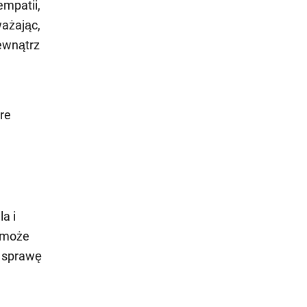
empatii,
ważając,
zewnątrz
óre
a i
o może
e sprawę