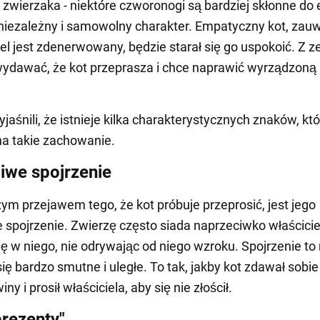
 zwierzaka - niektóre czworonogi są bardziej skłonne do 
niezależny i samowolny charakter. Empatyczny kot, zau
iel jest zdenerwowany, będzie starał się go uspokoić. Z 
ydawać, że kot przeprasza i chce naprawić wyrządzoną
jaśnili, że istnieje kilka charakterystycznych znaków, kt
a takie zachowanie.
liwe spojrzenie
ym przejawem tego, że kot próbuje przeprosić, jest jego
e spojrzenie. Zwierzę często siada naprzeciwko właściciel
ię w niego, nie odrywając od niego wzroku. Spojrzenie t
ę bardzo smutne i uległe. To tak, jakby kot zdawał sobi
iny i prosił właściciela, aby się nie złościł.
prezenty"