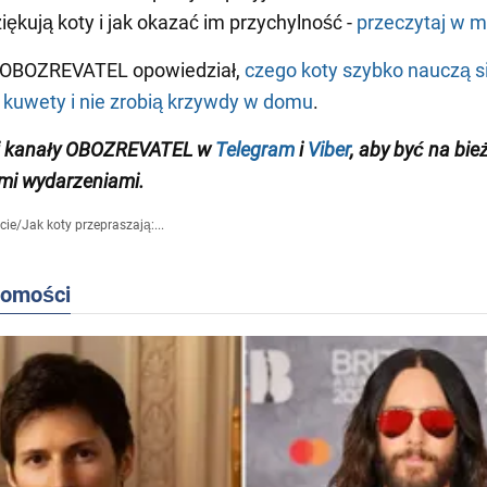
iękują koty i jak okazać im przychylność -
przeczytaj w m
 OBOZREVATEL opowiedział,
czego koty szybko nauczą s
 kuwety i nie zrobią krzywdy w domu
.
 kanały OB
OZREVATEL
w
Telegram
i
Viber
,
aby być na bie
mi wydarzeniami
.
cie
/
Jak koty przepraszają:...
domości