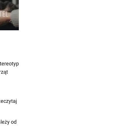
stereotyp
rząt
zeczytaj
ależy od