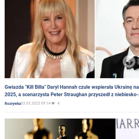
Gwiazda "Kill Billa" Daryl Hannah czule wspierała Ukrainę 
2025, a scenarzysta Peter Straughan przyszedł z niebiesko-
03.03.2025 09:14
4
Rozrywka