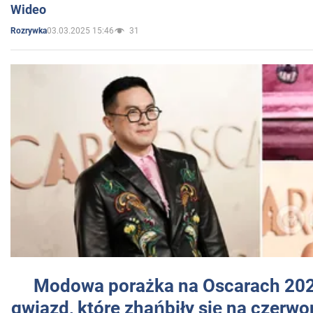
Wideo
03.03.2025 15:46
31
Rozrywka
Modowa porażka na Oscarach 202
gwiazd, które zhańbiły się na czer