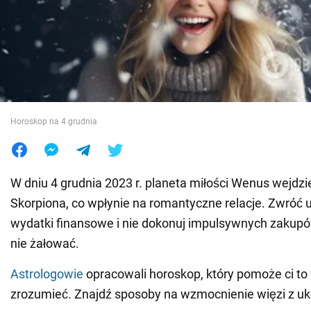
Wojna na Ukrainie
Świat
Jedzenie
Horoskop na 4 grudnia
W dniu 4 grudnia 2023 r. planeta miłości Wenus wejdzi
Skorpiona, co wpłynie na romantyczne relacje. Zwróć
wydatki finansowe i nie dokonuj impulsywnych zakupó
nie żałować.
Astrologowie
opracowali horoskop, który pomoże ci to
zrozumieć. Znajdź sposoby na wzmocnienie więzi z u