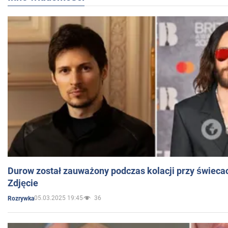
Durow został zauważony podczas kolacji przy świeca
Zdjęcie
05.03.2025 19:45
36
Rozrywka