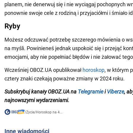
planem, nie denerwuj się i nie wyciągaj pochopnych
ponownie swoje cele z rodziną i przyjaciółmi i śmiało i
Ryby
Możesz odczuwać potrzebę szczerego mówienia o ws
na myśli. Powinieneś jednak uspokoić się i przejąć kon
emocjami, aby nie popełniać błędów i nie żałować tego
Wcześniej OBOZ.UA opublikował
horoskop
, w którym p
cztery znaki czekają poważne zmiany w 2024 roku.
Subskrybuj kanały
OBOZ
.
UA
na
Telegramie
i
Viberze
, a
najnowszymi wydarzeniami
.
/
Życie
/
Horoskop na 4...
Inne wiadomości