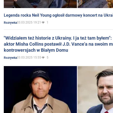
Legenda rocka Neil Young ogłosił darmowy koncert na Ukra
03.03.2025 19:21
1
Rozrywka
"Widziałem też historie z Ukrainy. I ja też tam byłem"
aktor Misha Collins postawił J.D. Vance'a na swoim m
kontrowersjach w Białym Domu
03.03.2025 15:55
5
Rozrywka