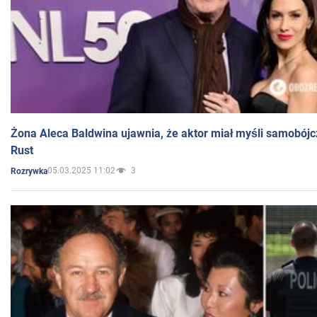
Żona Aleca Baldwina ujawnia, że aktor miał myśli samobójc
Rust
05.03.2025 11:02
3
Rozrywka