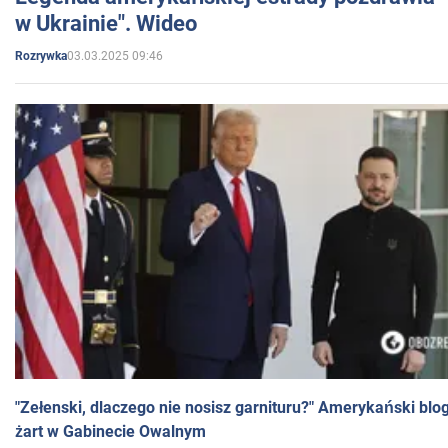
w Ukrainie". Wideo
03.03.2025 09:46
Rozrywka
"Zełenski, dlaczego nie nosisz garnituru?" Amerykański blo
żart w Gabinecie Owalnym