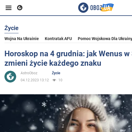
Życie
Biznes
Wojna Na Ukrainie
Kontratak AFU
Pomoc Wojskowa Dla Ukrain
Sport
Horoskop na 4 grudnia: jak Wenus w
zmieni życie każdego znaku
Rozrywka
AstroOboz
Życie
04.12.2023 13:12
10
Życie
Polityka
Społeczeństwo