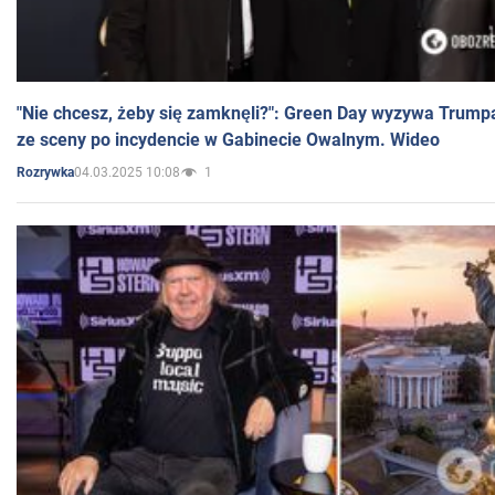
"Nie chcesz, żeby się zamknęli?": Green Day wyzywa Trump
ze sceny po incydencie w Gabinecie Owalnym. Wideo
04.03.2025 10:08
1
Rozrywka