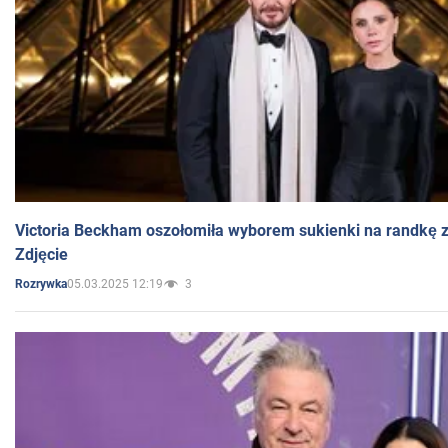
Victoria Beckham oszołomiła wyborem sukienki na randkę
Zdjęcie
05.03.2025 12:19
3
Rozrywka