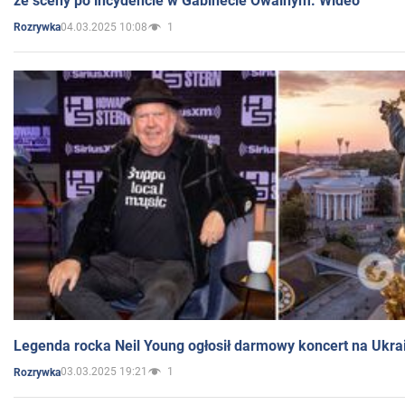
ze sceny po incydencie w Gabinecie Owalnym. Wideo
04.03.2025 10:08
1
Rozrywka
Legenda rocka Neil Young ogłosił darmowy koncert na Ukra
03.03.2025 19:21
1
Rozrywka