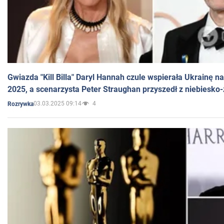
Gwiazda "Kill Billa" Daryl Hannah czule wspierała Ukrainę 
2025, a scenarzysta Peter Straughan przyszedł z niebiesko-
03.03.2025 09:14
4
Rozrywka