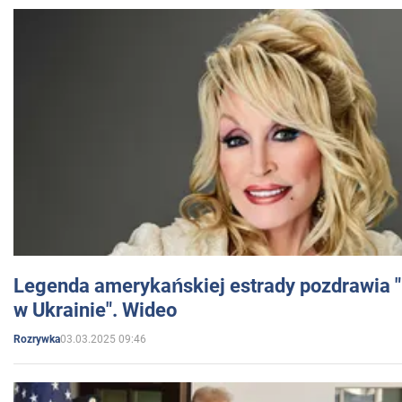
Legenda amerykańskiej estrady pozdrawia "br
w Ukrainie". Wideo
03.03.2025 09:46
Rozrywka