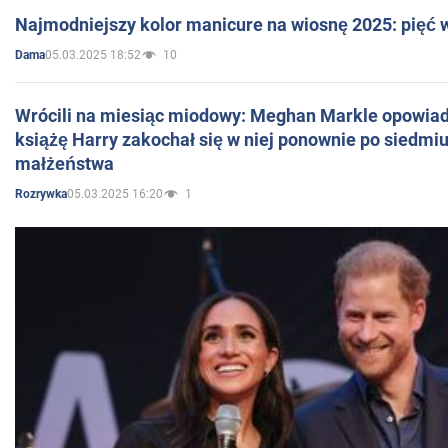
Najmodniejszy kolor manicure na wiosnę 2025: pięć
05.03.2025 18:52
10
Dama
Wrócili na miesiąc miodowy: Meghan Markle opowiada
książę Harry zakochał się w niej ponownie po siedmiu
małżeństwa
05.03.2025 16:20
1
Rozrywka