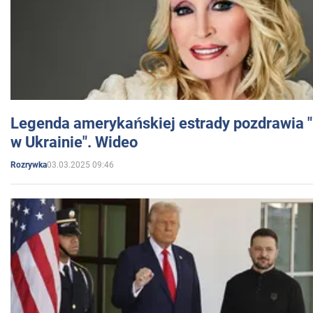
Legenda amerykańskiej estrady pozdrawia "br
w Ukrainie". Wideo
03.03.2025 09:46
Rozrywka