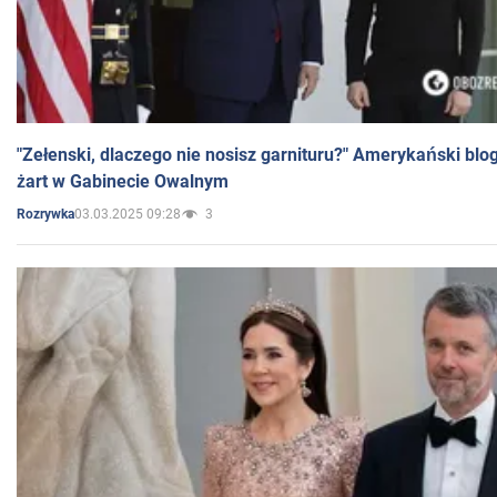
"Zełenski, dlaczego nie nosisz garnituru?" Amerykański blo
żart w Gabinecie Owalnym
03.03.2025 09:28
3
Rozrywka