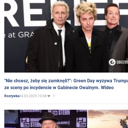
"Nie chcesz, żeby się zamknęli?": Green Day wyzywa Trump
ze sceny po incydencie w Gabinecie Owalnym. Wideo
04.03.2025 10:08
1
Rozrywka