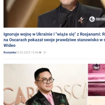
Ignoruje wojnę w Ukrainie i "wiąże się" z Rosjanami: 
na Oscarach pokazał swoje prawdziwe stanowisko w s
Wideo
03.03.2025 15:46
31
Rozrywka