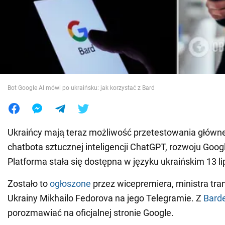
Wojna na Ukrainie
Świat
Jedzenie
Bot Google AI mówi po ukraińsku: jak korzystać z Bard
Ukraińcy mają teraz możliwość przetestowania główn
chatbota sztucznej inteligencji ChatGPT, rozwoju Googl
Platforma stała się dostępna w języku ukraińskim 13 li
Zostało to
ogłoszone
przez wicepremiera, ministra tra
Ukrainy Mikhailo Fedorova na jego Telegramie. Z
Bard
porozmawiać na oficjalnej stronie Google.