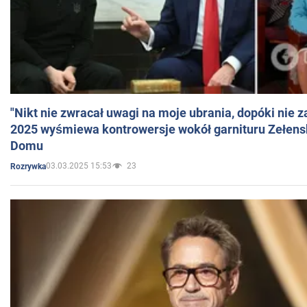
"Nikt nie zwracał uwagi na moje ubrania, dopóki nie z
2025 wyśmiewa kontrowersje wokół garnituru Zełens
Domu
03.03.2025 15:53
23
Rozrywka