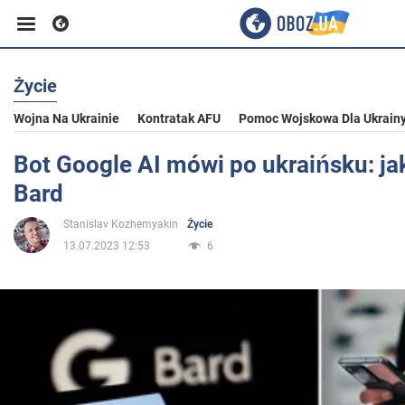
Życie
Biznes
Wojna Na Ukrainie
Kontratak AFU
Pomoc Wojskowa Dla Ukrain
Sport
Bot Google AI mówi po ukraińsku: ja
Bard
Rozrywka
Stanislav Kozhemyakin
Życie
13.07.2023 12:53
6
Życie
Polityka
Społeczeństwo