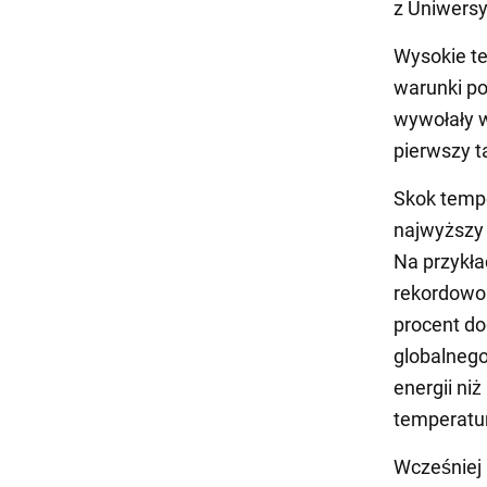
z Uniwersy
Wysokie t
warunki po
wywołały w
pierwszy ta
Skok temp
najwyższy 
Na przykła
rekordowo 
procent d
globalneg
energii ni
temperatur
Wcześniej