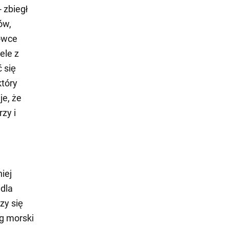
 zbiegł
ów,
owce
ele z
 się
który
e, że
rzy i
iej
dla
zy się
og morski