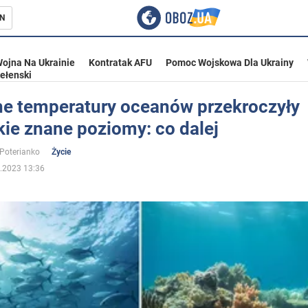
N
ojna Na Ukrainie
Kontratak AFU
Pomoc Wojskowa Dla Ukrainy
ełenski
ne temperatury oceanów przekroczyły
ie znane poziomy: co dalej
ka
 Poterianko
Życie
.2023 13:36
eństwo
a Ukrainie