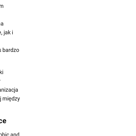
ym
ma
 jak i
s bardzo
ki
y
anizacja
ój między
ce
phic and