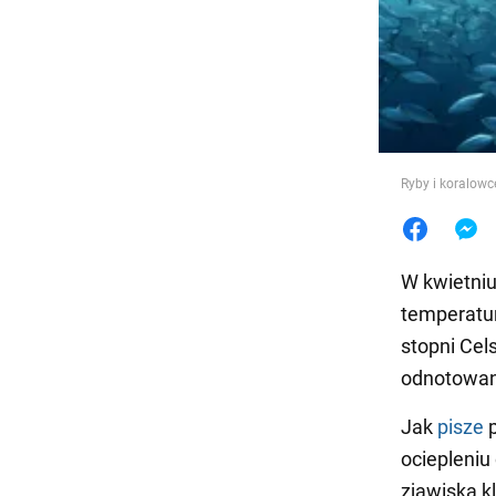
Jedzeni
Ryby i koralow
W kwietniu
temperatur
stopni Cels
odnotowan
Jak
pisze
p
ociepleniu
zjawiska k