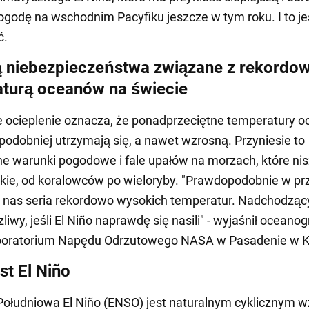
ogodę na wschodnim Pacyfiku jeszcze w tym roku. I to jes
ć.
ą niebezpieczeństwa związane z rekordo
turą oceanów na świecie
 ocieplenie oznacza, że ponadprzeciętne temperatury 
odobniej utrzymają się, a nawet wzrosną. Przyniesie to
e warunki pogodowe i fale upałów na morzach, które ni
kie, od koralowców po wieloryby. "Prawdopodobnie w pr
 nas seria rekordowo wysokich temperatur. Nadchodząc
liwy, jeśli El Niño naprawdę się nasili" - wyjaśnił oceano
aboratorium Napędu Odrzutowego NASA w Pasadenie w Kal
st El Niño
Południowa El Niño (ENSO) jest naturalnym cyklicznym 