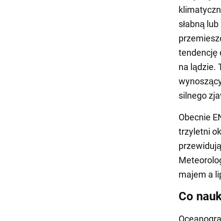
klimatycz
słabną lub
przemieszc
tendencję 
na lądzie.
wynoszący 
silnego zja
Obecnie EN
trzyletni 
przewidują
Meteorolog
majem a li
Co nauk
Oceanogra