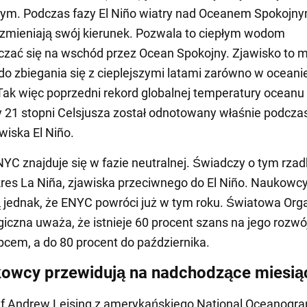
nym. Podczas fazy El Niño wiatry nad Oceanem Spokojn
 zmieniają swój kierunek. Pozwala to ciepłym wodom
zać się na wschód przez Ocean Spokojny. Zjawisko to 
do zbiegania się z cieplejszymi latami zarówno w oceanie,
 Tak więc poprzedni rekord globalnej temperatury oceanu
21 stopni Celsjusza został odnotowany właśnie podcza
wiska El Niño.
YC znajduje się w fazie neutralnej. Świadczy o tym rzad
okres La Niña, zjawiska przeciwnego do El Niño. Naukowc
 jednak, że ENYC powróci już w tym roku. Światowa Org
iczna uważa, że istnieje 60 procent szans na jego rozw
pcem, a do 80 procent do października.
owcy przewidują na nadchodzące miesią
f Andrew Leising z amerykańskiego National Oceanogra