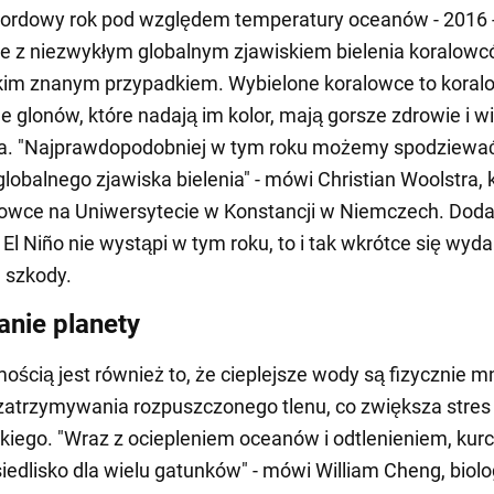
kordowy rok pod względem temperatury oceanów - 2016 -
ie z niezwykłym globalnym zjawiskiem bielenia koralowc
akim znanym przypadkiem. Wybielone koralowce to koral
 glonów, które nadają im kolor, mają gorsze zdrowie i wi
ra. "Najprawdopodobniej w tym roku możemy spodziewać
globalnego zjawiska bielenia" - mówi Christian Woolstra, 
owce na Uniwersytecie w Konstancji w Niemczech. Dodaj
 El Niño nie wystąpi w tym roku, to i tak wkrótce się wyda
 szkody.
nie planety
ością jest również to, że cieplejsze wody są fizycznie mn
zatrzymywania rozpuszczonego tlenu, co zwiększa stres 
kiego. "Wraz z ociepleniem oceanów i odtlenieniem, kurc
iedlisko dla wielu gatunków" - mówi William Cheng, biol