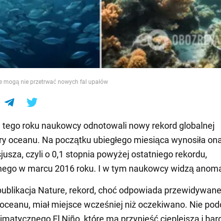
e
ce mogą nie przetrwać nowych fal upałów
 tego roku naukowcy odnotowali nowy rekord globalnej
y oceanu. Na początku ubiegłego miesiąca wynosiła ona
jusza, czyli o 0,1 stopnia powyżej ostatniego rekordu,
ego w marcu 2016 roku. I w tym naukowcy widzą anoma
ublikacja Nature, rekord, choć odpowiada przewidywa
 oceanu, miał miejsce wcześniej niż oczekiwano. Nie po
limatycznego El Niño, które ma przynieść cieplejszą i bard