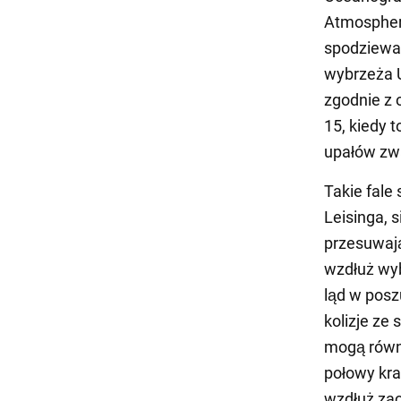
Atmospheri
spodziewa 
wybrzeża US
zgodnie z 
15, kiedy t
upałów zwa
Takie fale
Leisinga, 
przesuwają
wzdłuż wyb
ląd w posz
kolizje ze
mogą równ
połowy kr
wzdłuż zac