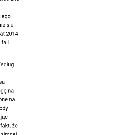
niego
ie się
lat 2014-
fali
Według
sa
ogę na
one na
wody
jąc
akt, że
 zimnej