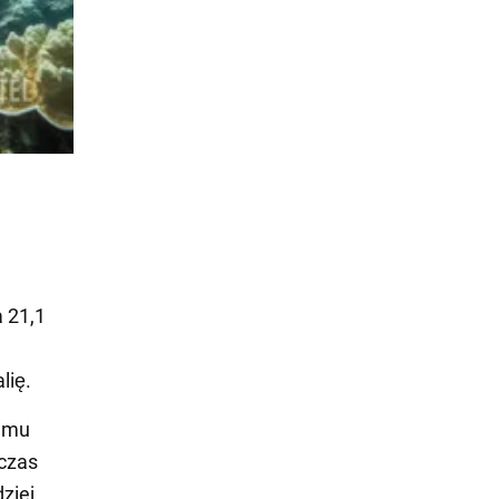
 21,1
lię.
nemu
dczas
ziej