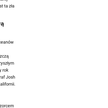
t ta zła
wą
oceanów
szczą
zyszłym
y rok
graf Josh
ifornii.
wzorcem