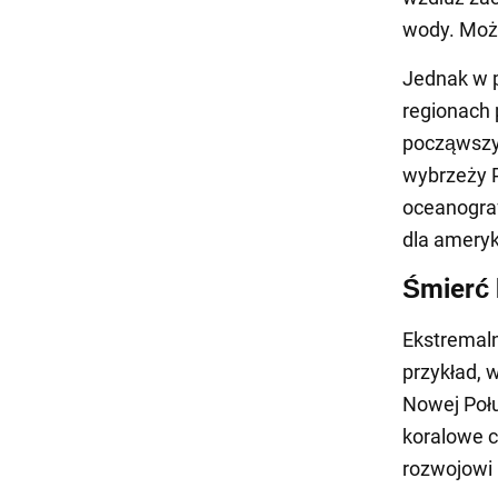
wody. Moż
Jednak w p
regionach 
począwszy
wybrzeży P
oceanogra
dla amery
Śmierć
Ekstremal
przykład, 
Nowej Połu
koralowe c
rozwojowi 