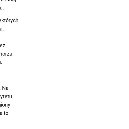
u.
ektórych
a,
u
zez
morza
.
. Na
ytetu
giony
a to