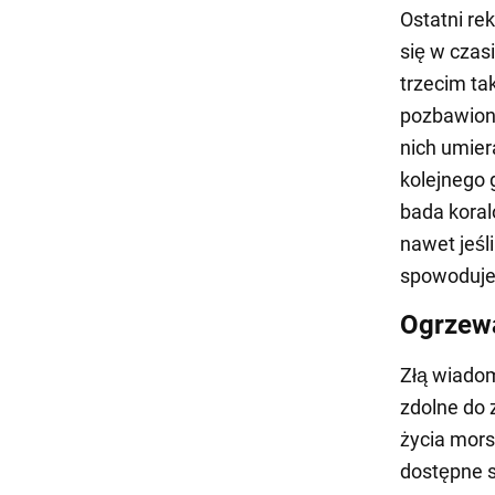
Ostatni re
się w czas
trzecim t
pozbawione
nich umie
kolejnego 
bada koral
nawet jeśli
spowoduje
Ogrzewa
Złą wiadom
zdolne do 
życia mors
dostępne s