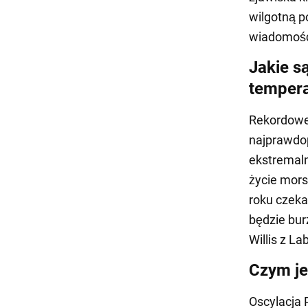
wilgotną p
wiadomoś
Jakie s
tempera
Rekordowe
najprawdop
ekstremaln
życie mors
roku czeka
będzie burz
Willis z L
Czym je
Oscylacja 