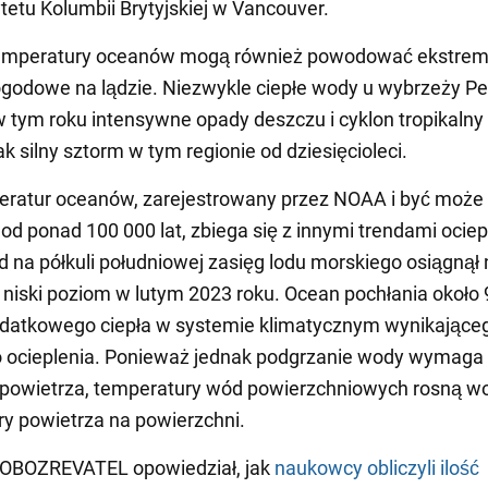
tetu Kolumbii Brytyjskiej w Vancouver.
emperatury oceanów mogą również powodować ekstrem
godowe na lądzie. Niezwykle ciepłe wody u wybrzeży Pe
 tym roku intensywne opady deszczu i cyklon tropikalny
k silny sztorm w tym regionie od dziesięcioleci.
eratur oceanów, zarejestrowany przez NOAA i być może
od ponad 100 000 lat, zbiega się z innymi trendami ociep
d na półkuli południowej zasięg lodu morskiego osiągnął
niski poziom w lutym 2023 roku. Ocean pochłania około 
odatkowego ciepła w systemie klimatycznym wynikające
o ocieplenia. Ponieważ jednak podgrzanie wody wymaga 
ż powietrza, temperatury wód powierzchniowych rosną wol
y powietrza na powierzchni.
 OBOZREVATEL opowiedział, jak
naukowcy obliczyli ilość