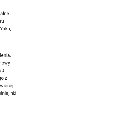
alne
ru
 Yaku,
lenia.
 nowy
90
go z
więcej
niej niż