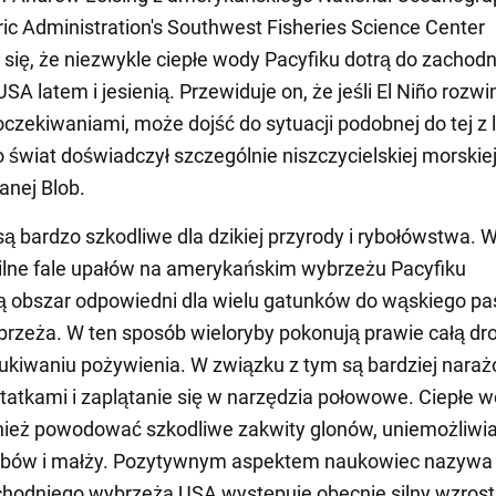
c Administration's Southwest Fisheries Science Center
się, że niezwykle ciepłe wody Pacyfiku dotrą do zachod
A latem i jesienią. Przewiduje on, że jeśli El Niño rozwin
oczekiwaniami, może dojść do sytuacji podobnej do tej z 
o świat doświadczył szczególnie niszczycielskiej morskiej 
nej Blob.
 są bardzo szkodliwe dla dzikiej przyrody i rybołówstwa. 
silne fale upałów na amerykańskim wybrzeżu Pacyfiku
 obszar odpowiedni dla wielu gatunków do wąskiego pa
rzeża. W ten sposób wieloryby pokonują prawie całą dr
ukiwaniu pożywienia. W związku z tym są bardziej naraż
 statkami i zaplątanie się w narzędzia połowowe. Ciepłe 
ież powodować szkodliwe zakwity glonów, uniemożliwia
abów i małży. Pozytywnym aspektem naukowiec nazywa f
hodniego wybrzeża USA występuje obecnie silny wzrost