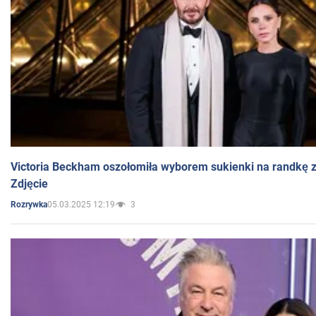
Victoria Beckham oszołomiła wyborem sukienki na randkę
Zdjęcie
05.03.2025 12:19
3
Rozrywka