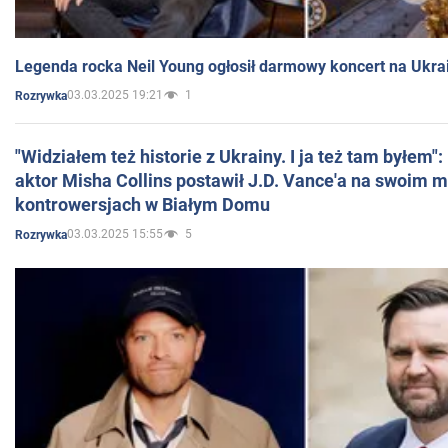
Legenda rocka Neil Young ogłosił darmowy koncert na Ukra
03.03.2025 19:21
1
Rozrywka
"Widziałem też historie z Ukrainy. I ja też tam byłem"
aktor Misha Collins postawił J.D. Vance'a na swoim m
kontrowersjach w Białym Domu
03.03.2025 15:55
5
Rozrywka