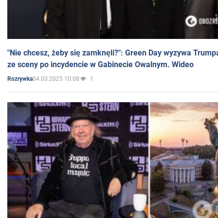
"Nie chcesz, żeby się zamknęli?": Green Day wyzywa Trump
ze sceny po incydencie w Gabinecie Owalnym. Wideo
04.03.2025 10:08
1
Rozrywka