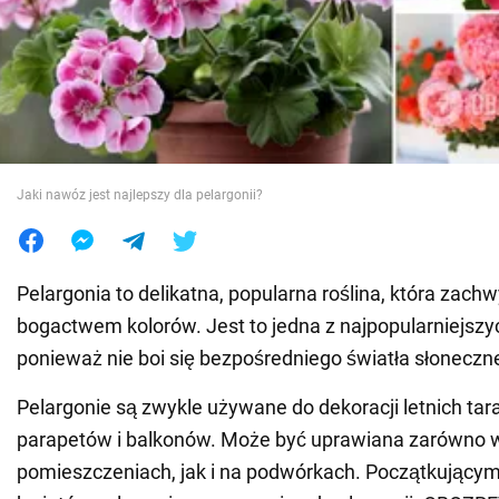
Wojna na Ukrainie
Świat
Jedzenie
Jaki nawóz jest najlepszy dla pelargonii?
Pelargonia to delikatna, popularna roślina, która zachw
bogactwem kolorów. Jest to jedna z najpopularniejszych
ponieważ nie boi się bezpośredniego światła słoneczn
Pelargonie są zwykle używane do dekoracji letnich tar
parapetów i balkonów. Może być uprawiana zarówno 
pomieszczeniach, jak i na podwórkach. Początkujący