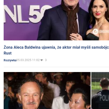
Żona Aleca Baldwina ujawnia, że aktor miał myśli samobójc
Rust
05.03.2025 11:02
3
Rozrywka