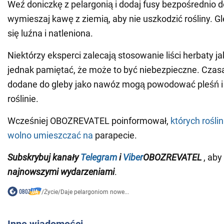
Weź doniczkę z pelargonią i dodaj fusy bezpośrednio do
wymieszaj kawę z ziemią, aby nie uszkodzić rośliny. G
się luźna i natleniona.
Niektórzy eksperci zalecają stosowanie liści herbaty 
jednak pamiętać, że może to być niebezpieczne. Czasa
dodane do gleby jako nawóz mogą powodować pleśń i
roślinie.
Wcześniej OBOZREVATEL poinformował,
których rośl
wolno umieszczać na
parapecie.
Subskrybuj kanały
Telegram
i
Viber
OBOZREVATEL
, aby
najnowszymi wydarzeniami
.
/
Życie
/
Daje pelargoniom nowe...