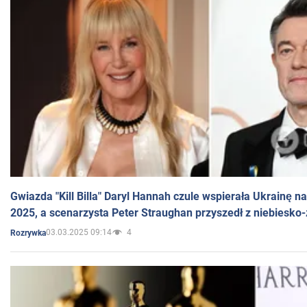
Gwiazda "Kill Billa" Daryl Hannah czule wspierała Ukrainę 
2025, a scenarzysta Peter Straughan przyszedł z niebiesko-
03.03.2025 09:14
4
Rozrywka