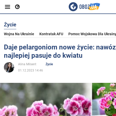
Życie
Biznes
Wojna Na Ukrainie
Kontratak AFU
Pomoc Wojskowa Dla Ukrain
Sport
Daje pelargoniom nowe życie: nawóz,
najlepiej pasuje do kwiatu
Rozrywka
Alina Milsent
Życie
01.12.2023 14:46
Życie
Polityka
Społeczeństwo