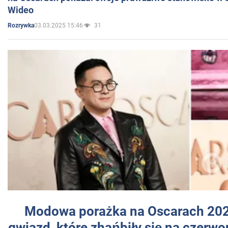
Wideo
03.03.2025 15:46
31
Rozrywka
Modowa porażka na Oscarach 202
gwiazd, które zhańbiły się na czer