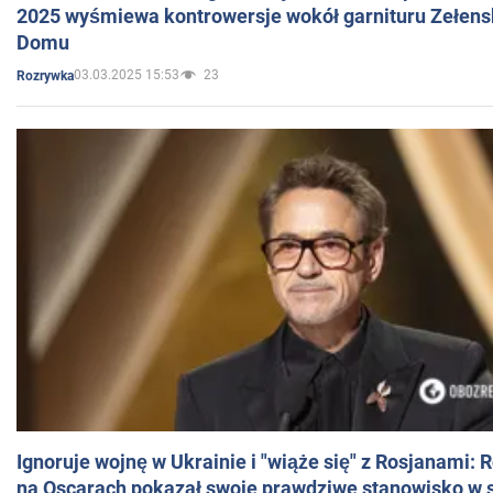
2025 wyśmiewa kontrowersje wokół garnituru Zełens
Domu
03.03.2025 15:53
23
Rozrywka
Ignoruje wojnę w Ukrainie i "wiąże się" z Rosjanami: 
na Oscarach pokazał swoje prawdziwe stanowisko w s