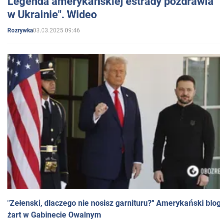
Legenda amerykańskiej estrady pozdrawia "br
w Ukrainie". Wideo
03.03.2025 09:46
Rozrywka
"Zełenski, dlaczego nie nosisz garnituru?" Amerykański blo
żart w Gabinecie Owalnym