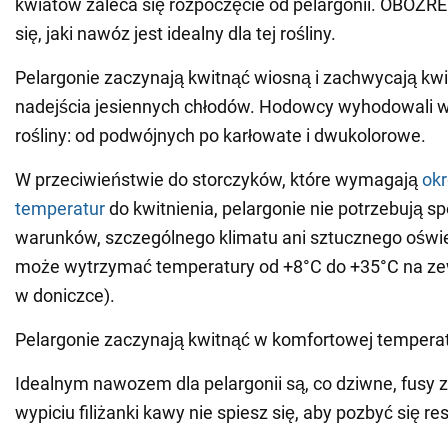
kwiatów zaleca się rozpoczęcie od pelargonii. OBOZR
się, jaki nawóz jest idealny dla tej rośliny.
Pelargonie zaczynają kwitnąć wiosną i zachwycają kw
nadejścia jesiennych chłodów. Hodowcy wyhodowali w
rośliny: od podwójnych po karłowate i dwukolorowe.
W przeciwieństwie do storczyków, które wymagają
ok
temperatur
do kwitnienia, pelargonie nie potrzebują s
warunków, szczególnego klimatu ani sztucznego oświet
może wytrzymać temperatury od +8°C do +35°C na ze
w doniczce).
Pelargonie zaczynają kwitnąć w komfortowej tempera
Idealnym nawozem dla pelargonii są, co dziwne, fusy 
wypiciu filiżanki kawy nie spiesz się, aby pozbyć się re