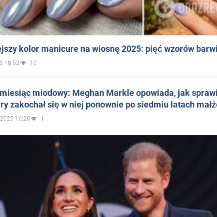
jszy kolor manicure na wiosnę 2025: pięć wzorów barw
5 18:52
10
 miesiąc miodowy: Meghan Markle opowiada, jak sprawi
ry zakochał się w niej ponownie po siedmiu latach mał
.2025 16:20
1