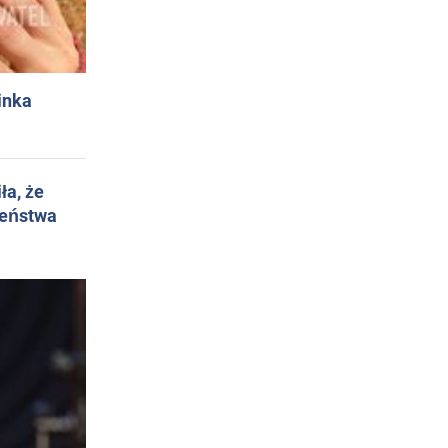
inka
ła, że
żeństwa