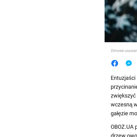
Jedzeni
Zimowe usuwani
Entuzjaści
przycinani
zwiększyć 
wczesną wi
gałęzie mo
OBOZ.UA p
drzew owoc