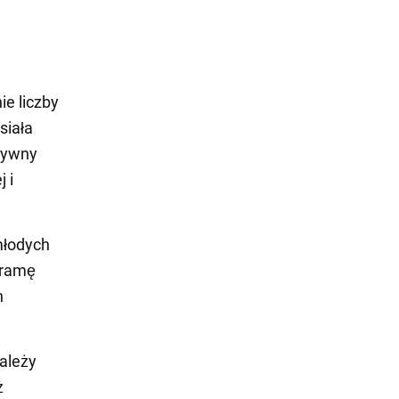
ie liczby
siała
ytywny
 i
młodych
 ramę
n
ależy
ż