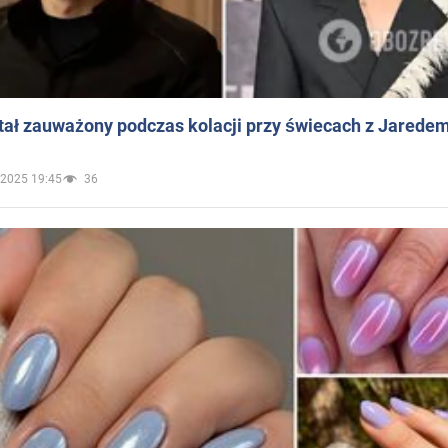
ał zauważony podczas kolacji przy świecach z Jaredem
.2025 19:45
36