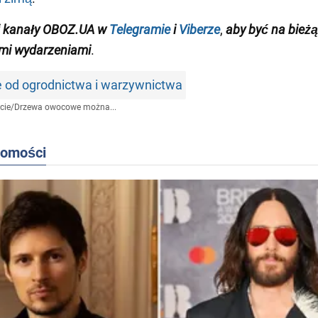
j kanały OBOZ.UA w
Telegramie
i
Viberze
,
aby być na bieżą
mi wydarzeniami
.
e od ogrodnictwa i warzywnictwa
cie
/
Drzewa owocowe można...
domości