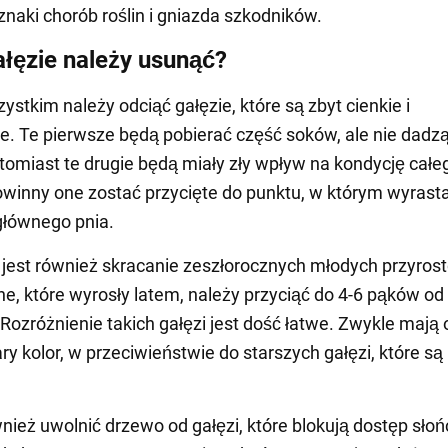
znaki chorób roślin i gniazda szkodników.
ałęzie należy usunąć?
ystkim należy odciąć gałęzie, które są zbyt cienkie i
. Te pierwsze będą pobierać część soków, ale nie dadz
tomiast te drugie będą miały zły wpływ na kondycję całe
winny one zostać przycięte do punktu, w którym wyrasta
 głównego pnia.
est również skracanie zeszłorocznych młodych przyros
e, które wyrosły latem, należy przyciąć do 4-6 pąków od
Rozróżnienie takich gałęzi jest dość łatwe. Zwykle mają
ry kolor, w przeciwieństwie do starszych gałęzi, które są
nież uwolnić drzewo od gałęzi, które blokują dostęp słoń