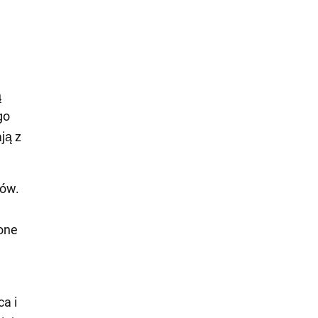
ą
go
ją z
tów.
 one
ca i