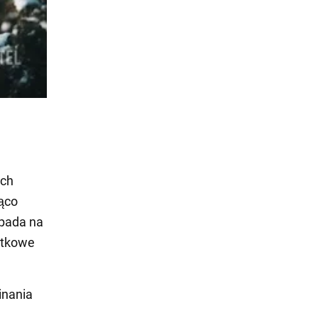
ich
ząco
ypada na
atkowe
inania