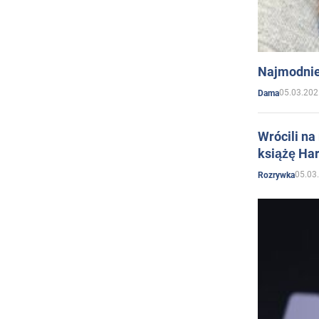
Najmodnie
05.03.202
Dama
Wrócili na
książę Har
05.03
Rozrywka