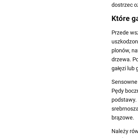
dostrzec o
Które g
Przede wsz
uszkodzone
plonów, na
drzewa. Po
gałęzi lub
Sensowne j
Pędy boczn
podstawy. 
srebrnosza
brązowe.
Należy rów