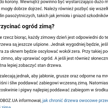
do korony. Wewnątrz powinno być wystarczająco dużo m
mogły dobrze dojrzeć. Należy również pozbyć się wszel
ślin pasożytniczych, takich jak jemioła i gniazd szkodnikó
rzycinać ogród zimą?
e rzecz biorąc, każdy zimowy dzień jest odpowiedni do t
rzewa są jeszcze uśpione. Jednak wygodniej będzie, jeśl
a za oknem będzie oscylować wokół zera. Przy takiej p
k zimno, aby uprawiać ogród. A jeśli jest również słoneczn
na lepiej zobaczyć stan drzewa.
zalecają jednak, aby jabłonie, grusze oraz odporne na mr
śni i śliw poddawać zabiegowi wczesną zimą. Natomiast
zoskwinie i pigwy najlepiej poddawać zabiegom w środku
 OBOZ.UA informował,
jak chronić drzewa owocowe prze
i zimą
.