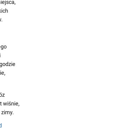
iejsca,
kich
w.
ego
i
ogodzie
ie,
óz
 wiśnie,
 zimy.
d