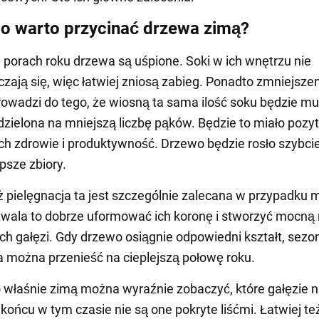
o warto przycinać drzewa zimą?
porach roku drzewa są uśpione. Soki w ich wnętrzu nie
zają się, więc łatwiej zniosą zabieg. Ponadto zmniejszen
rowadzi do tego, że wiosną ta sama ilość soku będzie mu
dzielona na mniejszą liczbę pąków. Będzie to miało poz
ch zdrowie i produktywność. Drzewo będzie rosło szybciej
psze zbiory.
ż pielęgnacja ta jest szczególnie zalecana w przypadku 
wala to dobrze uformować ich koronę i stworzyć mocną
ch gałęzi. Gdy drzewo osiągnie odpowiedni kształt, sezo
a można przenieść na cieplejszą połowę roku.
 właśnie zimą można wyraźnie zobaczyć, które gałęzie n
końcu w tym czasie nie są one pokryte liśćmi. Łatwiej te