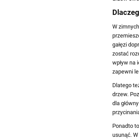
Dlaczeg
W zimnych 
przemieszc
gałęzi dop
zostać roz
wpływ na i
zapewni le
Dlatego te
drzew. Poz
dla główny
przycinani
Ponadto to
usunąć. W 