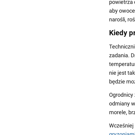
powietrza 
aby owoce 
narośli, ro
Kiedy p
Techniczni
zadania. D
temperatur
nie jest ta
będzie moż
Ogrodnicy 
odmiany wi
morele, br
Wcześniej
gryzoniam