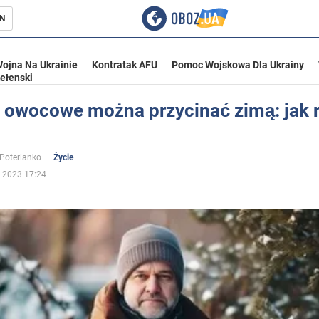
N
ojna Na Ukrainie
Kontratak AFU
Pomoc Wojskowa Dla Ukrainy
ełenski
 owocowe można przycinać zimą: jak r
ka
 Poterianko
Życie
.2023 17:24
eństwo
a Ukrainie