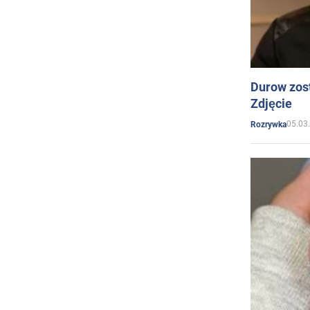
Durow zost
Zdjęcie
05.03
Rozrywka