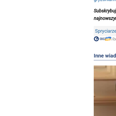
Subskrybu
najnowszy
Spryciarz
/
Ży
Inne wia