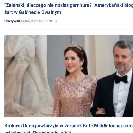
"Zełenski, dlaczego nie nosisz garnituru?" Amerykański blo
żart w Gabinecie Owalnym
03.03.2025 09:28
3
Rozrywka
Królowa Danii powtórzyła wizerunek Kate Middleton na coro
artystycznej. Porównanie zdjęć