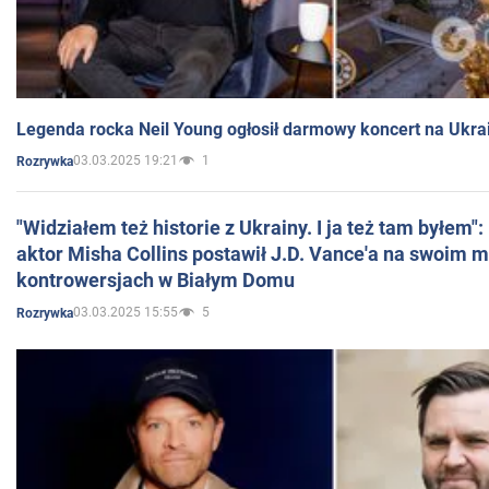
Legenda rocka Neil Young ogłosił darmowy koncert na Ukra
03.03.2025 19:21
1
Rozrywka
"Widziałem też historie z Ukrainy. I ja też tam byłem"
aktor Misha Collins postawił J.D. Vance'a na swoim m
kontrowersjach w Białym Domu
03.03.2025 15:55
5
Rozrywka