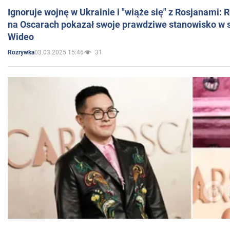
Ignoruje wojnę w Ukrainie i "wiąże się" z Rosjanami: 
na Oscarach pokazał swoje prawdziwe stanowisko w s
Wideo
03.03.2025 15:46
31
Rozrywka