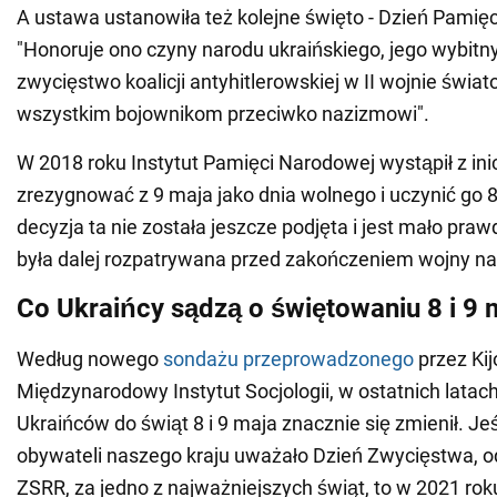
A ustawa ustanowiła też kolejne święto - Dzień Pamięci
"Honoruje ono czyny narodu ukraińskiego, jego wybitn
zwycięstwo koalicji antyhitlerowskiej w II wojnie świat
wszystkim bojownikom przeciwko nazizmowi".
W 2018 roku Instytut Pamięci Narodowej wystąpił z ini
zrezygnować z 9 maja jako dnia wolnego i uczynić go 
decyzja ta nie została jeszcze podjęta i jest mało pr
była dalej rozpatrywana przed zakończeniem wojny na 
Co Ukraińcy sądzą o świętowaniu 8 i 9 
Według nowego
sondażu przeprowadzonego
przez Ki
Międzynarodowy Instytut Socjologii, w ostatnich latac
Ukraińców do świąt 8 i 9 maja znacznie się zmienił. Je
obywateli naszego kraju uważało Dzień Zwycięstwa, o
ZSRR, za jedno z najważniejszych świąt, to w 2021 rok