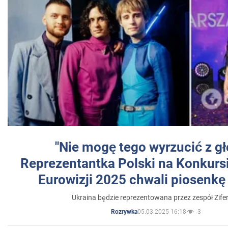
"Nie mogę tego wyrzucić z gł
Reprezentantka Polski na Konkurs
Eurowizji 2025 chwali piosenkę
Ukraina będzie reprezentowana przez zespół Zifer
05.03.2025 16:18
3
Rozrywka