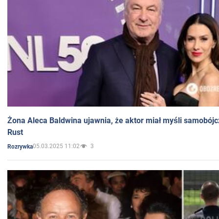
Żona Aleca Baldwina ujawnia, że aktor miał myśli samobójc
Rust
05.03.2025 11:02
3
Rozrywka