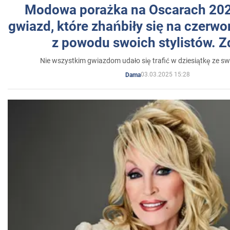
Modowa porażka na Oscarach 202
gwiazd, które zhańbiły się na czer
z powodu swoich stylistów. Z
Nie wszystkim gwiazdom udało się trafić w dziesiątkę ze sw
03.03.2025 15:28
Dama