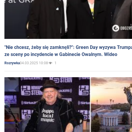
"Nie chcesz, żeby się zamknęli?": Green Day wyzywa Trump
ze sceny po incydencie w Gabinecie Owalnym. Wideo
04.03.2025 10:08
1
Rozrywka