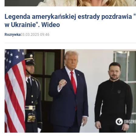
Legenda amerykańskiej estrady pozdrawia "br
w Ukrainie". Wideo
03.03.2025 09:46
Rozrywka