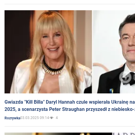
Gwiazda "Kill Billa" Daryl Hannah czule wspierała Ukrainę 
2025, a scenarzysta Peter Straughan przyszedł z niebiesko-
03.03.2025 09:14
4
Rozrywka