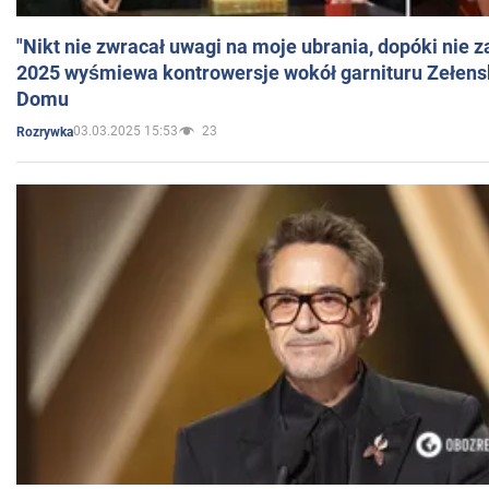
"Nikt nie zwracał uwagi na moje ubrania, dopóki nie z
2025 wyśmiewa kontrowersje wokół garnituru Zełens
Domu
03.03.2025 15:53
23
Rozrywka