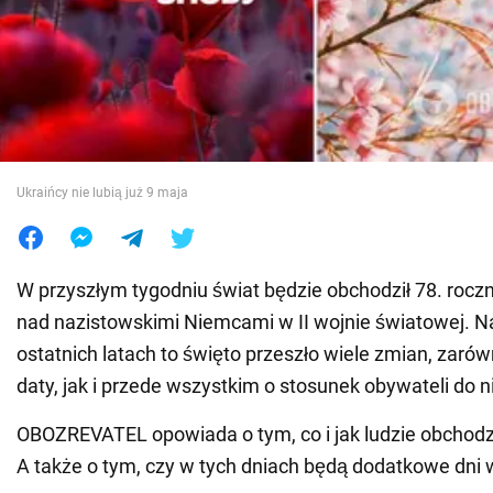
Wojna na Ukrainie
Świat
Jedzenie
Ukraińcy nie lubią już 9 maja
W przyszłym tygodniu świat będzie obchodził 78. rocz
nad nazistowskimi Niemcami w II wojnie światowej. N
ostatnich latach to święto przeszło wiele zmian, zarówn
daty, jak i przede wszystkim o stosunek obywateli do n
OBOZREVATEL opowiada o tym, co i jak ludzie obchod
A także o tym, czy w tych dniach będą dodatkowe dni 