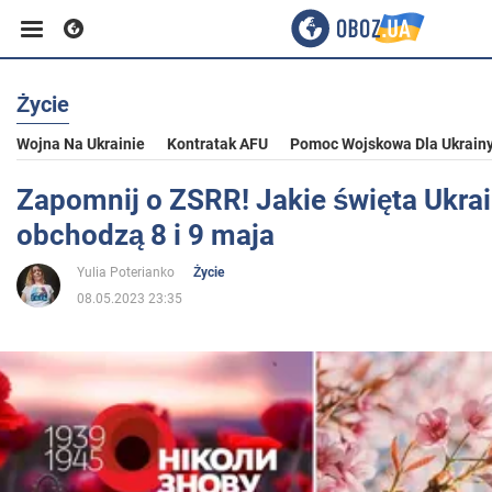
Życie
Biznes
Wojna Na Ukrainie
Kontratak AFU
Pomoc Wojskowa Dla Ukrain
Sport
Zapomnij o ZSRR! Jakie święta Ukra
obchodzą 8 i 9 maja
Rozrywka
Yulia Poterianko
Życie
08.05.2023 23:35
Życie
Polityka
Społeczeństwo