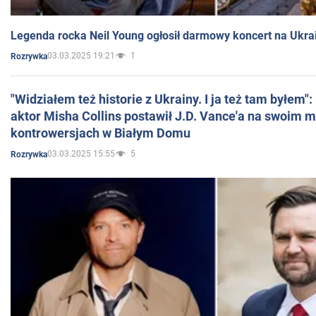
Legenda rocka Neil Young ogłosił darmowy koncert na Ukra
03.03.2025 19:21
1
Rozrywka
"Widziałem też historie z Ukrainy. I ja też tam byłem"
aktor Misha Collins postawił J.D. Vance'a na swoim m
kontrowersjach w Białym Domu
03.03.2025 15:55
5
Rozrywka