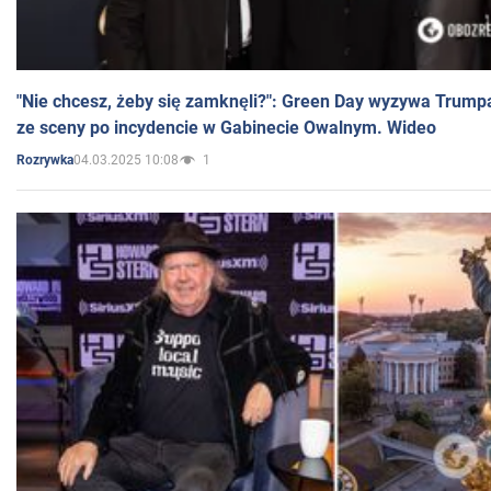
"Nie chcesz, żeby się zamknęli?": Green Day wyzywa Trump
ze sceny po incydencie w Gabinecie Owalnym. Wideo
04.03.2025 10:08
1
Rozrywka