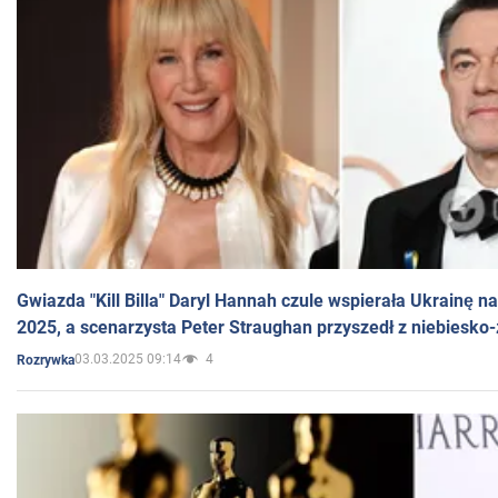
Gwiazda "Kill Billa" Daryl Hannah czule wspierała Ukrainę 
2025, a scenarzysta Peter Straughan przyszedł z niebiesko-
03.03.2025 09:14
4
Rozrywka