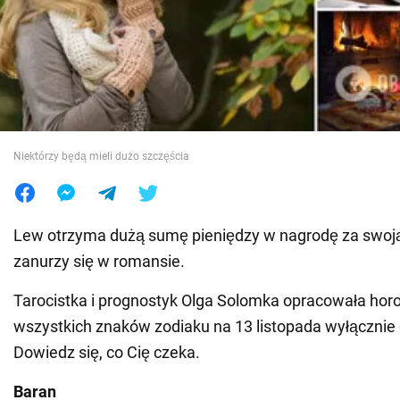
Wojna na Ukrainie
Świat
Jedzenie
Niektórzy będą mieli dużo szczęścia
Lew otrzyma dużą sumę pieniędzy w nagrodę za swoj
zanurzy się w romansie.
Tarocistka i prognostyk Olga Solomka opracowała hor
wszystkich znaków zodiaku na 13 listopada wyłącznie
Dowiedz się, co Cię czeka.
Baran