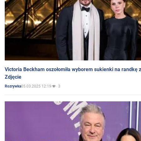
Victoria Beckham oszołomiła wyborem sukienki na randkę
Zdjęcie
05.03.2025 12:19
3
Rozrywka