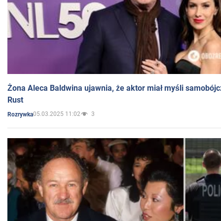
Żona Aleca Baldwina ujawnia, że aktor miał myśli samobójc
Rust
05.03.2025 11:02
3
Rozrywka