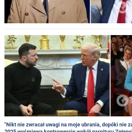
"Nikt nie zwracał uwagi na moje ubrania, dopóki nie z
2025 wyśmiewa kontrowersje wokół garnituru Zełens