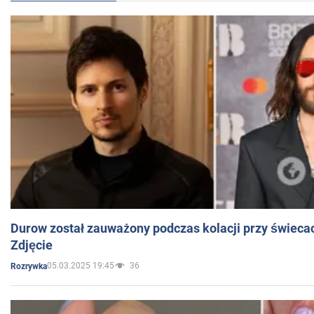
Durow został zauważony podczas kolacji przy świeca
Zdjęcie
05.03.2025 19:45
36
Rozrywka