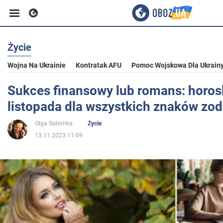
Życie
Biznes
Wojna Na Ukrainie
Kontratak AFU
Pomoc Wojskowa Dla Ukrain
Sport
Sukces finansowy lub romans: horos
listopada dla wszystkich znaków zod
Rozrywka
Olga Sołomka
Życie
13.11.2023 11:09
Życie
Polityka
Społeczeństwo