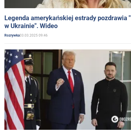
Legenda amerykańskiej estrady pozdrawia "br
w Ukrainie". Wideo
03.03.2025 09:46
Rozrywka