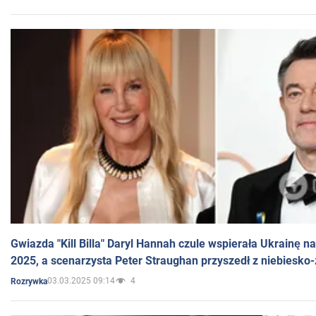
Gwiazda "Kill Billa" Daryl Hannah czule wspierała Ukrainę 
2025, a scenarzysta Peter Straughan przyszedł z niebiesko-
03.03.2025 09:14
4
Rozrywka