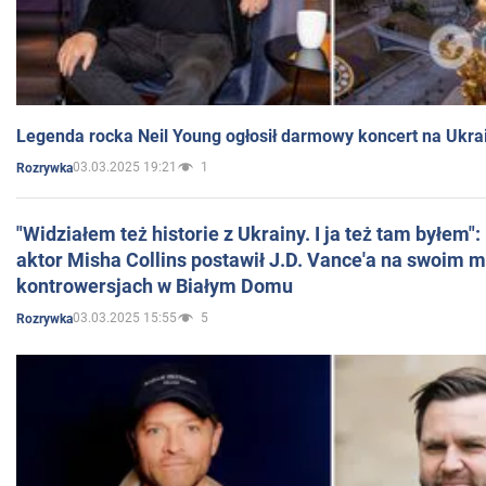
Legenda rocka Neil Young ogłosił darmowy koncert na Ukra
03.03.2025 19:21
1
Rozrywka
"Widziałem też historie z Ukrainy. I ja też tam byłem"
aktor Misha Collins postawił J.D. Vance'a na swoim m
kontrowersjach w Białym Domu
03.03.2025 15:55
5
Rozrywka