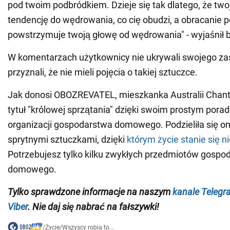
pod twoim podbródkiem. Dzieje się tak dlatego, że tw
tendencję do wędrowania, co cię obudzi, a obracanie 
powstrzymuje twoją głowę od wędrowania" - wyjaśnił b
W komentarzach użytkownicy nie ukrywali swojego za
przyznali, że nie mieli pojęcia o takiej sztuczce.
Jak donosi OBOZREVATEL, mieszkanka Australii Chante
tytuł "królowej sprzątania" dzięki swoim prostym po
organizacji gospodarstwa domowego. Podzieliła się o
sprytnymi sztuczkami, dzięki
którym życie stanie się n
Potrzebujesz tylko kilku zwykłych przedmiotów gospo
domowego.
Tylko sprawdzone informacje na naszym
kanale Telegr
Viber
. Nie daj się nabrać na fałszywki!
/
Życie
/
Wszyscy robią to...