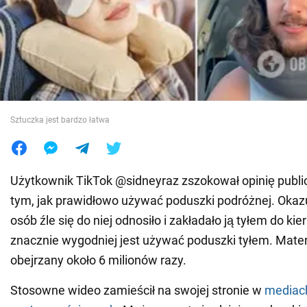
Wojna na Ukrainie
Świat
Jedzenie
Sztuczka jest bardzo łatwa
Użytkownik TikTok @sidneyraz zszokował opinię public
tym, jak prawidłowo używać poduszki podróżnej. Okazuj
osób źle się do niej odnosiło i zakładało ją tyłem do kie
znacznie wygodniej jest używać poduszki tyłem. Materi
obejrzany około 6 milionów razy.
Stosowne wideo zamieścił na swojej stronie w
mediac