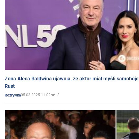
Żona Aleca Baldwina ujawnia, że aktor miał myśli samobójc
Rust
05.03.2025 11:02
3
Rozrywka