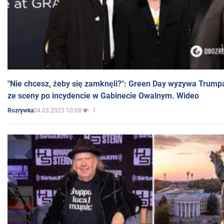
"Nie chcesz, żeby się zamknęli?": Green Day wyzywa Trump
ze sceny po incydencie w Gabinecie Owalnym. Wideo
04.03.2025 10:08
1
Rozrywka