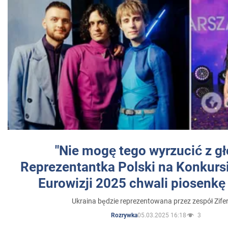
"Nie mogę tego wyrzucić z gł
Reprezentantka Polski na Konkurs
Eurowizji 2025 chwali piosenkę
Ukraina będzie reprezentowana przez zespół Zifer
05.03.2025 16:18
3
Rozrywka