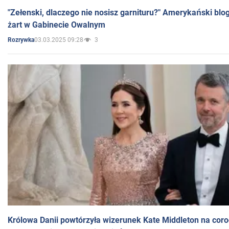
"Zełenski, dlaczego nie nosisz garnituru?" Amerykański blo
żart w Gabinecie Owalnym
03.03.2025 09:28
3
Rozrywka
Królowa Danii powtórzyła wizerunek Kate Middleton na coro