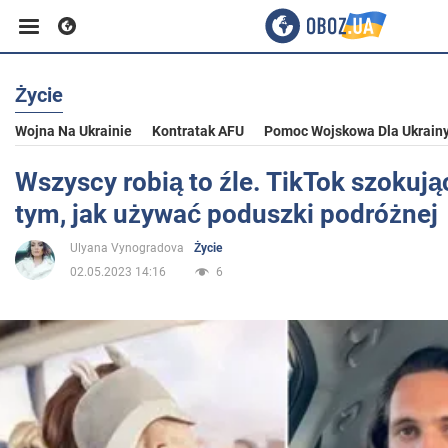
Życie
Biznes
Wojna Na Ukrainie
Kontratak AFU
Pomoc Wojskowa Dla Ukrain
Sport
Wszyscy robią to źle. TikTok szokują
tym, jak używać poduszki podróżnej
Rozrywka
Ulyana Vynogradova
Życie
02.05.2023 14:16
6
Życie
Polityka
Społeczeństwo