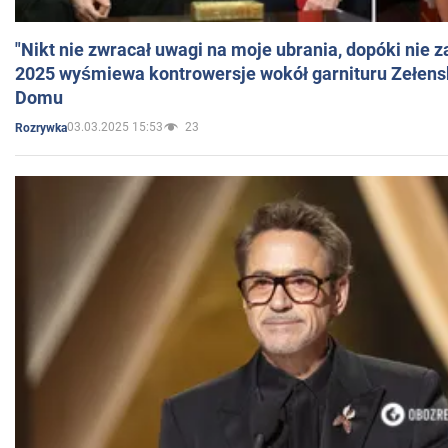
"Nikt nie zwracał uwagi na moje ubrania, dopóki nie z
2025 wyśmiewa kontrowersje wokół garnituru Zełens
Domu
03.03.2025 15:53
23
Rozrywka