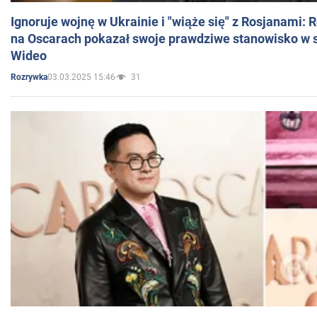
Ignoruje wojnę w Ukrainie i "wiąże się" z Rosjanami: 
na Oscarach pokazał swoje prawdziwe stanowisko w s
Wideo
03.03.2025 15:46
31
Rozrywka