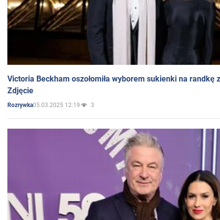
Victoria Beckham oszołomiła wyborem sukienki na randkę
Zdjęcie
05.03.2025 12:19
3
Rozrywka