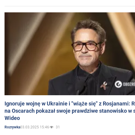
Ignoruje wojnę w Ukrainie i "wiąże się" z Rosjanami: 
na Oscarach pokazał swoje prawdziwe stanowisko w s
Wideo
03.03.2025 15:46
31
Rozrywka