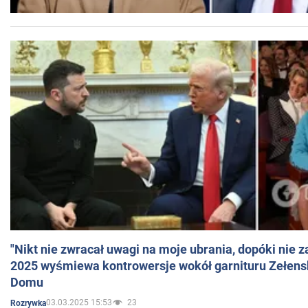
"Nikt nie zwracał uwagi na moje ubrania, dopóki nie z
2025 wyśmiewa kontrowersje wokół garnituru Zełens
Domu
03.03.2025 15:53
23
Rozrywka