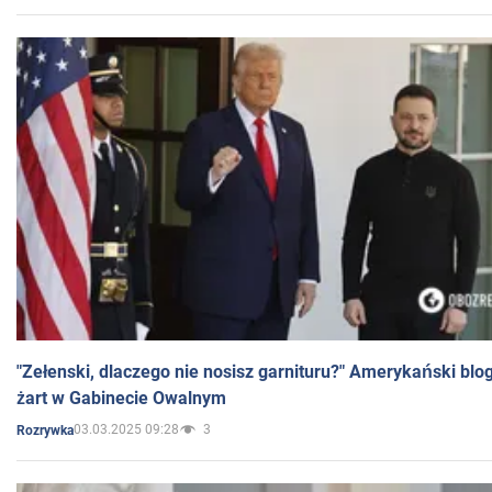
"Zełenski, dlaczego nie nosisz garnituru?" Amerykański blo
żart w Gabinecie Owalnym
03.03.2025 09:28
3
Rozrywka