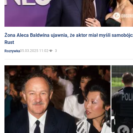
Żona Aleca Baldwina ujawnia, że aktor miał myśli samobójc
Rust
05.03.2025 11:02
3
Rozrywka