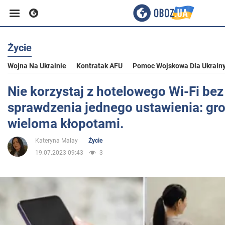
Życie
Biznes
Wojna Na Ukrainie
Kontratak AFU
Pomoc Wojskowa Dla Ukrain
Sport
Nie korzystaj z hotelowego Wi-Fi bez
sprawdzenia jednego ustawienia: gro
Rozrywka
wieloma kłopotami.
Kateryna Malay
Życie
Życie
19.07.2023 09:43
3
Polityka
Społeczeństwo