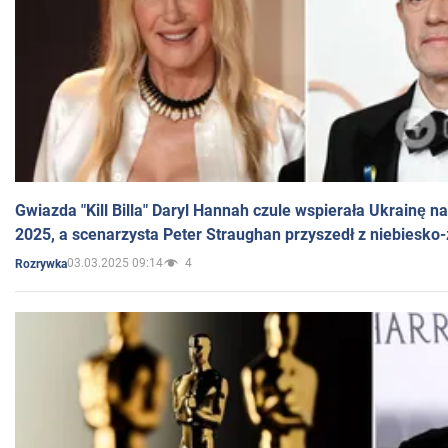
Gwiazda "Kill Billa" Daryl Hannah czule wspierała Ukrainę 
2025, a scenarzysta Peter Straughan przyszedł z niebiesko-
03.03.2025 09:14
4
Rozrywka