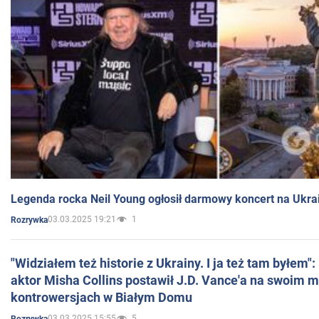
Legenda rocka Neil Young ogłosił darmowy koncert na Ukra
03.03.2025 19:21
1
Rozrywka
"Widziałem też historie z Ukrainy. I ja też tam byłem"
aktor Misha Collins postawił J.D. Vance'a na swoim m
kontrowersjach w Białym Domu
03.03.2025 15:55
5
Rozrywka