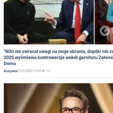
"Nikt nie zwracał uwagi na moje ubrania, dopóki nie z
2025 wyśmiewa kontrowersje wokół garnituru Zełens
Domu
03.03.2025 15:53
23
Rozrywka