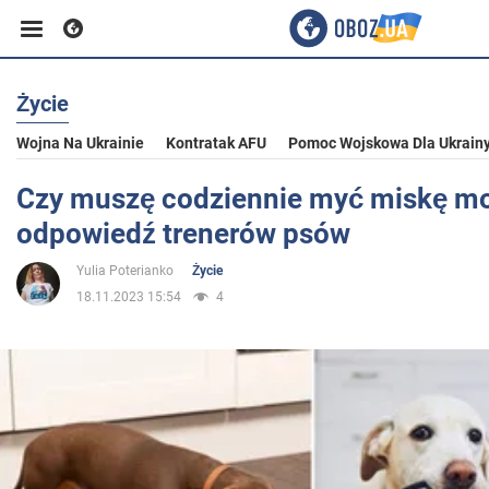
Życie
Biznes
Wojna Na Ukrainie
Kontratak AFU
Pomoc Wojskowa Dla Ukrain
Sport
Czy muszę codziennie myć miskę mo
odpowiedź trenerów psów
Rozrywka
Yulia Poterianko
Życie
18.11.2023 15:54
4
Życie
Polityka
Społeczeństwo