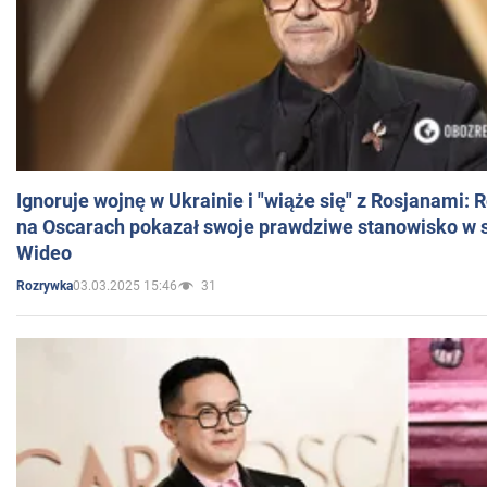
Ignoruje wojnę w Ukrainie i "wiąże się" z Rosjanami: 
na Oscarach pokazał swoje prawdziwe stanowisko w s
Wideo
03.03.2025 15:46
31
Rozrywka