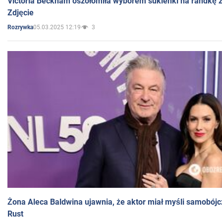
Victoria Beckham oszołomiła wyborem sukienki na randkę
Zdjęcie
05.03.2025 12:19
3
Rozrywka
Żona Aleca Baldwina ujawnia, że aktor miał myśli samobójc
Rust