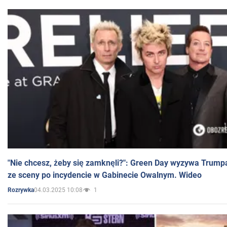
"Nie chcesz, żeby się zamknęli?": Green Day wyzywa Trump
ze sceny po incydencie w Gabinecie Owalnym. Wideo
04.03.2025 10:08
1
Rozrywka