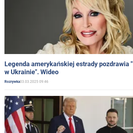
Legenda amerykańskiej estrady pozdrawia "br
w Ukrainie". Wideo
03.03.2025 09:46
Rozrywka