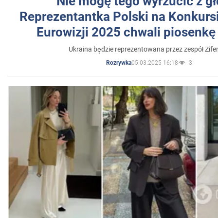
"Nie mogę tego wyrzucić z gł
Reprezentantka Polski na Konkurs
Eurowizji 2025 chwali piosenkę
Ukraina będzie reprezentowana przez zespół Zifer
05.03.2025 16:18
3
Rozrywka