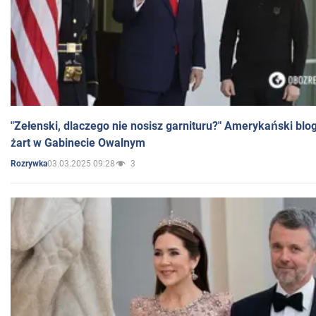
"Zełenski, dlaczego nie nosisz garnituru?" Amerykański blo
żart w Gabinecie Owalnym
03.03.2025 09:28
3
Rozrywka