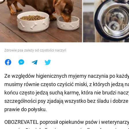
Wojna na Ukrainie
Świat
Jedzenie
Zdrowie psa zależy od czystości naczyń
Ze względów higienicznych myjemy naczynia po każdy
musimy równie często czyścić miski, z których jedzą 
końcu często jedzą suchą karmę, która nie brudzi nac
szczególności psy zjadają wszystko bez śladu i dobrze
prawie do połysku.
OBOZREVATEL poprosił opiekunów psów i weterynarzy o