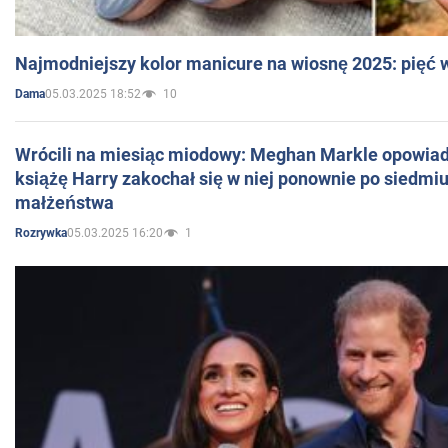
Najmodniejszy kolor manicure na wiosnę 2025: pięć
05.03.2025 18:52
10
Dama
Wrócili na miesiąc miodowy: Meghan Markle opowiada
książę Harry zakochał się w niej ponownie po siedmiu
małżeństwa
05.03.2025 16:20
1
Rozrywka