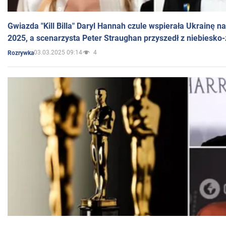
Gwiazda "Kill Billa" Daryl Hannah czule wspierała Ukrainę 
2025, a scenarzysta Peter Straughan przyszedł z niebiesko-
03.03.2025 09:14
4
Rozrywka