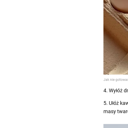
4. Wyłóż 
5. Ułóż ka
masy twaro