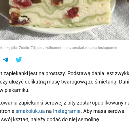
e
ekankę pita. Źródło: Zdjęcie z kulinarnej strony smakoluk.ua na Instagramie
t zapiekanki jest najprostszy. Podstawą dania jest zwyk
eży ułożyć delikatną masę twarogową ze śmietaną. Dani
 piekarniku.
owania zapiekanki serowej z pity został opublikowany n
stronie
smakoluk.ua
na
Instagramie
. Aby masa serowa
swój kształt, należy dodać do niej semolinę.