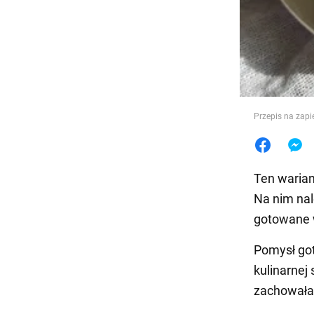
Jedzeni
Przepis na zapi
Ten warian
Na nim nal
gotowane w
Pomysł got
kulinarnej 
zachowała 