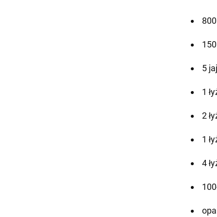
800
150
5 ja
1 ły
2 ł
1 ły
4 ł
100
opa