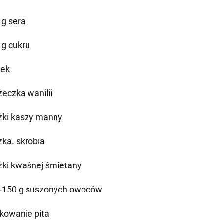
 g sera
 g cukru
jek
żeczka wanilii
yżki kaszy manny
żka. skrobia
yżki kwaśnej śmietany
-150 g suszonych owoców
kowanie pita