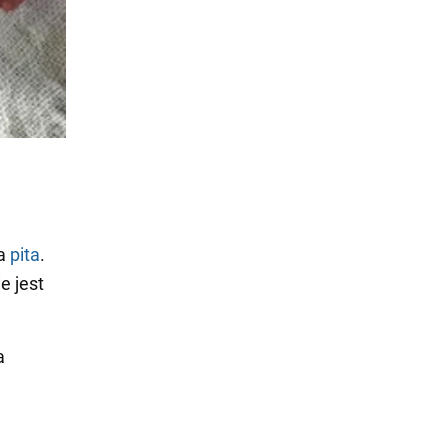
ła
pita
.
e jest
a