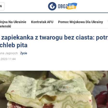
N
ojna Na Ukrainie
Kontratak AFU
Pomoc Wojskowa Dla Ukrainy
ełenski
zapiekanka z twarogu bez ciasta: pot
chleb pita
ka
yna Jagovych
Życie
.2023 11:44
eństwo
a Ukrainie