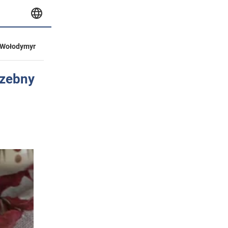
Wołodymyr
rzebny