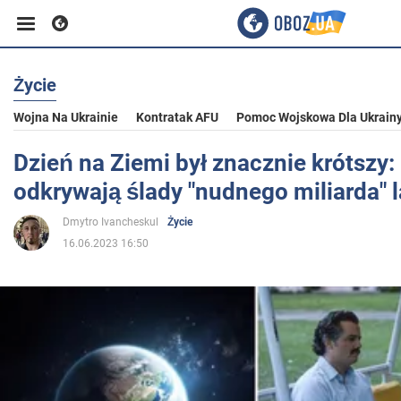
Życie
Biznes
Wojna Na Ukrainie
Kontratak AFU
Pomoc Wojskowa Dla Ukrain
Sport
Dzień na Ziemi był znacznie krótszy
odkrywają ślady "nudnego miliarda" l
Rozrywka
Dmytro Ivancheskul
Życie
16.06.2023 16:50
Życie
Polityka
Społeczeństwo