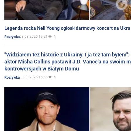
Legenda rocka Neil Young ogłosił darmowy koncert na Ukra
03.03.2025 19:21
1
Rozrywka
"Widziałem też historie z Ukrainy. I ja też tam byłem"
aktor Misha Collins postawił J.D. Vance'a na swoim m
kontrowersjach w Białym Domu
03.03.2025 15:55
5
Rozrywka