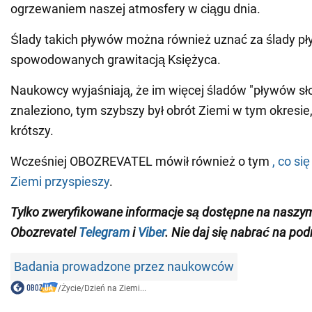
ogrzewaniem naszej atmosfery w ciągu dnia.
Ślady takich pływów można również uznać za ślady p
spowodowanych grawitacją Księżyca.
Naukowcy wyjaśniają, że im więcej śladów "pływów s
znaleziono, tym szybszy był obrót Ziemi w tym okresie,
krótszy.
Wcześniej OBOZREVATEL mówił również o tym
, co si
Ziemi przyspieszy
.
Tylko zweryfikowane informacje są dostępne na naszy
Obozrevatel
Telegram
i
Viber
. Nie daj się nabrać na pod
Badania prowadzone przez naukowców
/
Życie
/
Dzień na Ziemi...