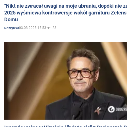
"Nikt nie zwracał uwagi na moje ubrania, dopóki nie z
2025 wyśmiewa kontrowersje wokół garnituru Zełens
Domu
03.03.2025 15:53
23
Rozrywka