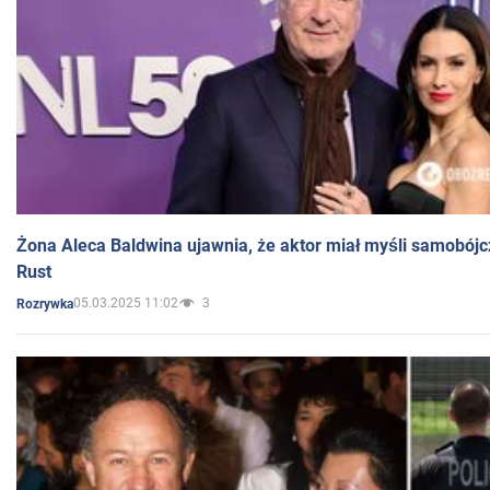
Żona Aleca Baldwina ujawnia, że aktor miał myśli samobójc
Rust
05.03.2025 11:02
3
Rozrywka