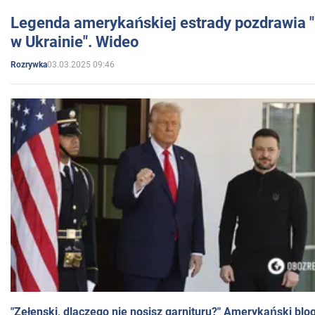
Legenda amerykańskiej estrady pozdrawia "br
w Ukrainie". Wideo
03.03.2025 09:46
Rozrywka
"Zełenski, dlaczego nie nosisz garnituru?" Amerykański blo