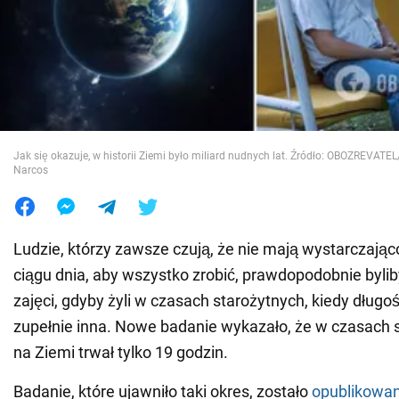
Wojna na Ukrainie
Świat
Jedzenie
Jak się okazuje, w historii Ziemi było miliard nudnych lat. Źródło: OBOZREVATEL/
Narcos
Ludzie, którzy zawsze czują, że nie mają wystarczają
ciągu dnia, aby wszystko zrobić, prawdopodobnie bylib
zajęci, gdyby żyli w czasach starożytnych, kiedy długoś
zupełnie inna. Nowe badanie wykazało, że w czasach 
na Ziemi trwał tylko 19 godzin.
Badanie, które ujawniło taki okres, zostało
opublikowa