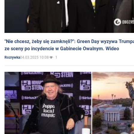
"Nie chcesz, żeby się zamknęli?": Green Day wyzywa Trump
ze sceny po incydencie w Gabinecie Owalnym. Wideo
04.03.2025 10:08
1
Rozrywka