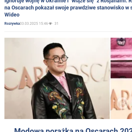
Ignoruje wojnę w Ukrainie i "wiąże się" z Rosjanami: 
na Oscarach pokazał swoje prawdziwe stanowisko w s
Wideo
03.03.2025 15:46
31
Rozrywka
Modowa porażka na Oscarach 202