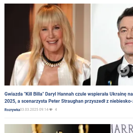
Gwiazda "Kill Billa" Daryl Hannah czule wspierała Ukrainę 
2025, a scenarzysta Peter Straughan przyszedł z niebiesko-
03.03.2025 09:14
4
Rozrywka