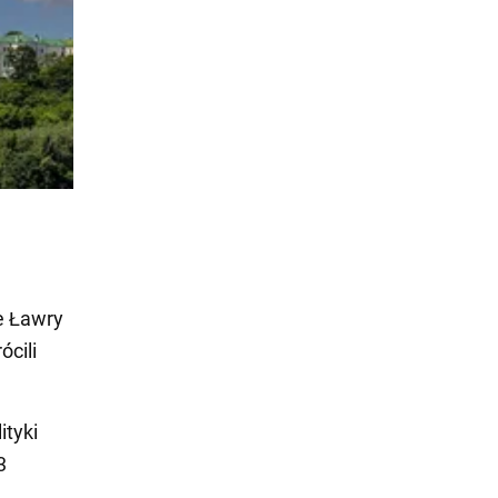
e Ławry
ócili
ityki
3