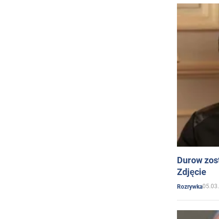
Durow zost
Zdjęcie
05.03
Rozrywka