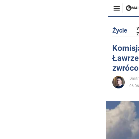
MAI
Biznes
W
Życie
Z
Sport
Komisj
Ławrze
Rozryw
zwróco
Życie
Dmitr
06.06
Polityka
Społecz
Wojna n
Świat