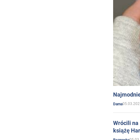
Najmodnie
05.03.202
Dama
Wrócili na
książę Har
05.03
Rozrywka