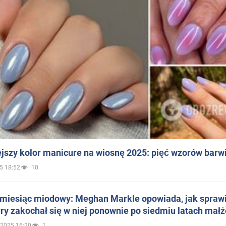
jszy kolor manicure na wiosnę 2025: pięć wzorów barw
5 18:52
10
 miesiąc miodowy: Meghan Markle opowiada, jak sprawi
ry zakochał się w niej ponownie po siedmiu latach mał
.2025 16:20
1