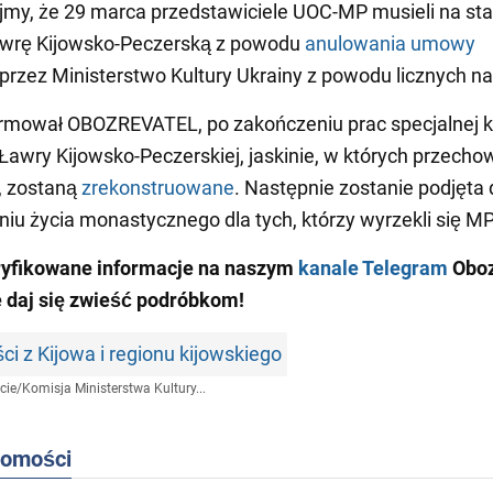
my, że 29 marca przedstawiciele UOC-MP musieli na sta
awrę Kijowsko-Peczerską z powodu
anulowania umowy
przez Ministerstwo Kultury Ukrainy z powodu licznych n
rmował OBOZREVATEL, po zakończeniu prac specjalnej k
 Ławry Kijowsko-Peczerskiej, jaskinie, w których przec
e, zostaną
zrekonstruowane
. Następnie zostanie podjęta
iu życia monastycznego dla tych, którzy wyrzekli się M
ryfikowane informacje na naszym
kanale Telegram
Oboz
e daj się zwieść podróbkom!
i z Kijowa i regionu kijowskiego
cie
/
Komisja Ministerstwa Kultury...
domości