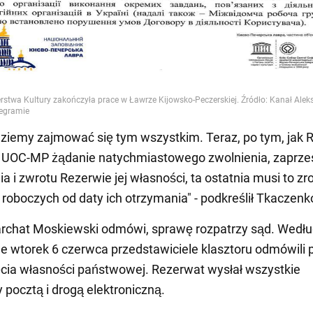
ziemy zajmować się tym wszystkim. Teraz, po tym, jak
o UOC-MP żądanie natychmiastowego zwolnienia, zaprze
a i zwrotu Rezerwie jej własności, ta ostatnia musi to zr
i roboczych od daty ich otrzymania" - podkreślił Tkaczenk
iarchat Moskiewski odmówi, sprawę rozpatrzy sąd. Wedł
we wtorek 6 czerwca przedstawiciele klasztoru odmówili p
ęcia własności państwowej. Rezerwat wysłał wszystkie
pocztą i drogą elektroniczną.