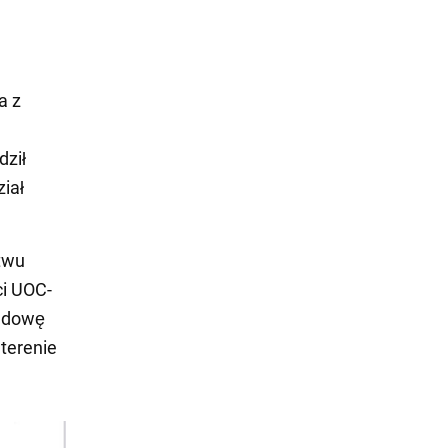
a z
dził
iał
stwu
ci UOC-
budowę
terenie