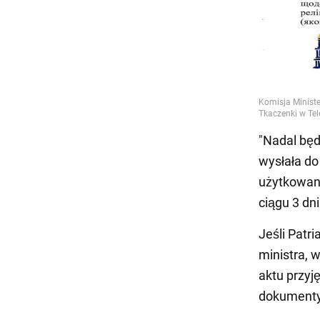
"Nadal będ
wysłała d
użytkowani
ciągu 3 dn
Jeśli Patr
ministra, 
aktu przyj
dokumenty 