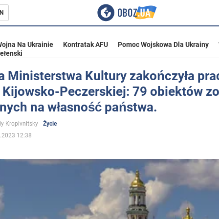
N
ojna Na Ukrainie
Kontratak AFU
Pomoc Wojskowa Dla Ukrainy
ełenski
a Ministerstwa Kultury zakończyła pra
 Kijowsko-Peczerskiej: 79 obiektów zo
ka
nych na własność państwa.
iy Kropivnitsky
Życie
.2023 12:38
eństwo
a Ukrainie