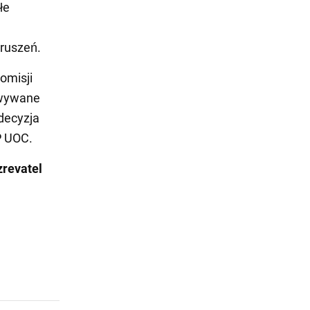
łe
aruszeń.
omisji
howywane
 decyzja
P UOC.
revatel