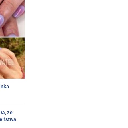
inka
ła, że
żeństwa