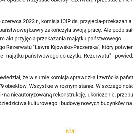
5 czerwca 2023 r., komisja ICIP ds. przyjęcia-przekazania
państwowej Ławry zakończyła swoją pracę. Ale podpisał
m akt przyjęcia-przekazania majątku państwowego
 Rezerwatu "Ławra Kijowsko-Peczerska", który potwier
e majątku państwowego do użytku Rezerwatu" - powiedz
.
owiedział, że w sumie komisja sprawdziła i zwróciła pań
9 obiektów. Wszystkie w różnym stanie. W szczególnoś
ł na nieautoryzowaną rekonstrukcję, ukończenie, prze
dziedzictwa kulturowego i budowę nowych budynków na 