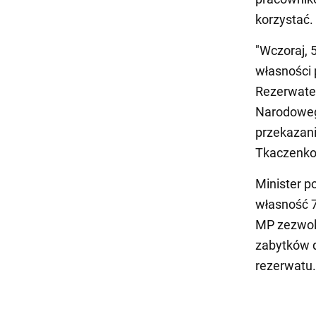
korzystać.
"Wczoraj, 
własności 
Rezerwate
Narodowego
przekazani
Tkaczenko
Minister p
własność 7
MP zezwoli
zabytków 
rezerwatu.