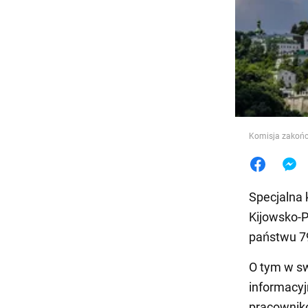
Jedzeni
Komisja zakończ
Specjalna 
Kijowsko-Pe
państwu 7
O tym w 
informacyj
pracownikó