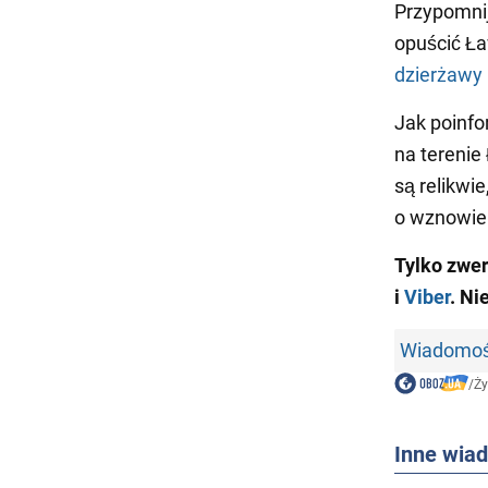
Przypomnij
opuścić Ł
dzierżawy
Jak poinfo
na terenie
są relikwi
o wznowien
Tylko zwe
i
Viber
. Ni
Wiadomośc
/
Ży
Inne wia