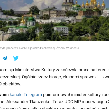
e
yła prace w Ławrze Kijowsko-Peczerskiej. Źródło: Wikipedia
komisja Ministerstwa Kultury zakończyła prace na tereni
czerskiej. Ogólnie rzecz biorąc, eksperci sprawdzili i zwr
9 obiektów.
swoim
kanale Telegram
poinformował minister kultury i pol
nej Aleksander Tkaczenko. Teraz UOC MP musi w ciągu 
w opuścić wszystkie obiekty rezerwatu i przestać z nich