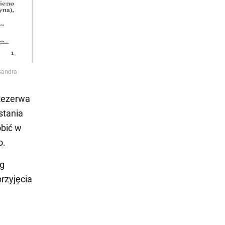
 Rezerwa
stania
obić w
o.
ug
rzyjęcia