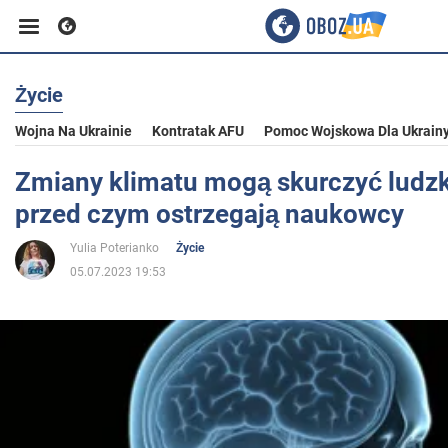
Życie
Biznes
Wojna Na Ukrainie
Kontratak AFU
Pomoc Wojskowa Dla Ukrain
Sport
Zmiany klimatu mogą skurczyć ludz
przed czym ostrzegają naukowcy
Rozrywka
Yulia Poterianko
Życie
05.07.2023 19:53
Życie
Polityka
Społeczeństwo