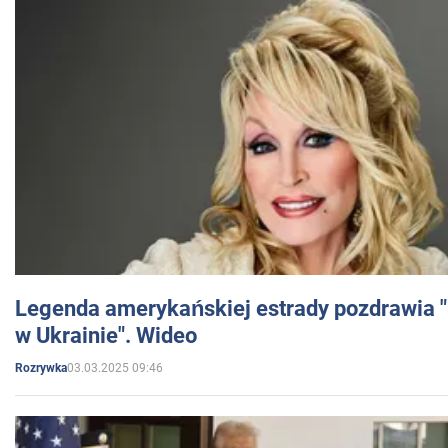
Legenda amerykańskiej estrady pozdrawia "br
w Ukrainie". Wideo
03.03.2025 09:46
Rozrywka