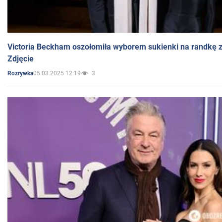
Victoria Beckham oszołomiła wyborem sukienki na randkę
Zdjęcie
05.03.2025 12:19
3
Rozrywka