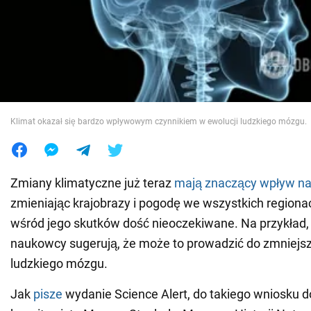
Wojna na Ukrainie
Świat
Jedzenie
Klimat okazał się bardzo wpływowym czynnikiem w ewolucji ludzkiego mózgu.
Zmiany klimatyczne już teraz
mają znaczący wpływ na 
zmieniając krajobrazy i pogodę we wszystkich regionac
wśród jego skutków dość nieoczekiwane. Na przykład, 
naukowcy sugerują, że może to prowadzić do zmniejsz
ludzkiego mózgu.
Jak
pisze
wydanie Science Alert, do takiego wniosku d