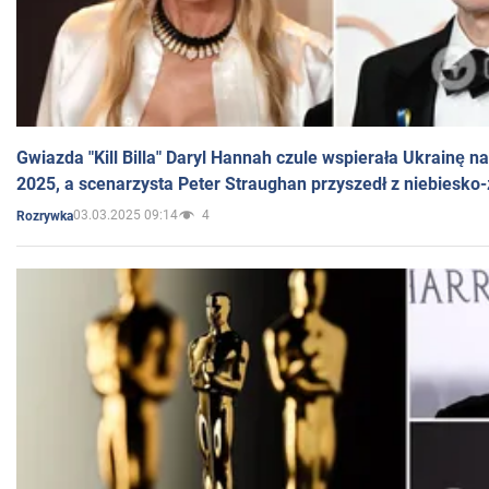
Gwiazda "Kill Billa" Daryl Hannah czule wspierała Ukrainę 
2025, a scenarzysta Peter Straughan przyszedł z niebiesko-
03.03.2025 09:14
4
Rozrywka