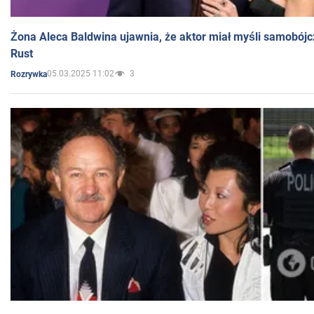
Żona Aleca Baldwina ujawnia, że aktor miał myśli samobójc
Rust
05.03.2025 11:02
3
Rozrywka