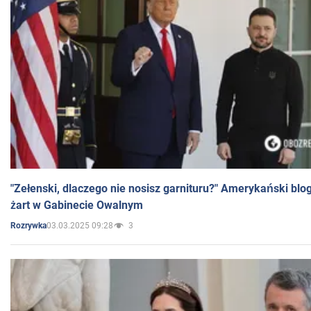
"Zełenski, dlaczego nie nosisz garnituru?" Amerykański blo
żart w Gabinecie Owalnym
03.03.2025 09:28
3
Rozrywka