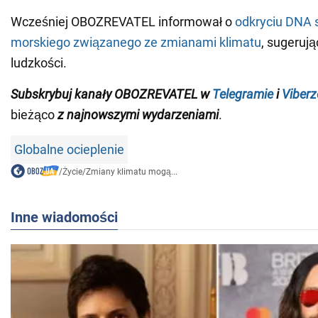
Wcześniej OBOZREVATEL informował o
odkryciu DNA 
morskiego związanego ze zmianami klimatu
, sugeruj
ludzkości.
Subskrybuj kanały OBOZREVATEL w
Telegramie
i
Viberz
bieżąco
z
najnowszymi wydarzeniami
.
Globalne ocieplenie
/
Życie
/
Zmiany klimatu mogą...
Inne wiadomości