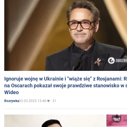
Ignoruje wojnę w Ukrainie i "wiąże się" z Rosjanami: 
na Oscarach pokazał swoje prawdziwe stanowisko w s
Wideo
03.03.2025 15:46
31
Rozrywka