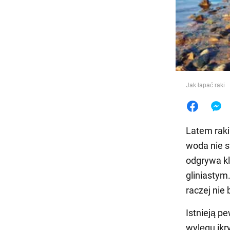
Jedzeni
Jak łapać raki
Latem raki
woda nie s
odgrywa kl
gliniastym
raczej nie
Istnieją p
wylęgu ikry