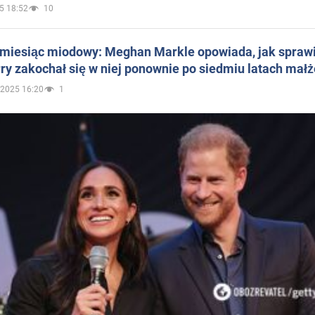
5 18:52
10
 miesiąc miodowy: Meghan Markle opowiada, jak sprawi
ry zakochał się w niej ponownie po siedmiu latach mał
.2025 16:20
1