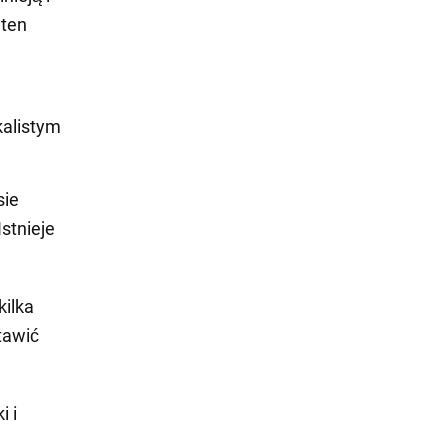
 ten
kalistym
sie
Istnieje
kilka
tawić
i i