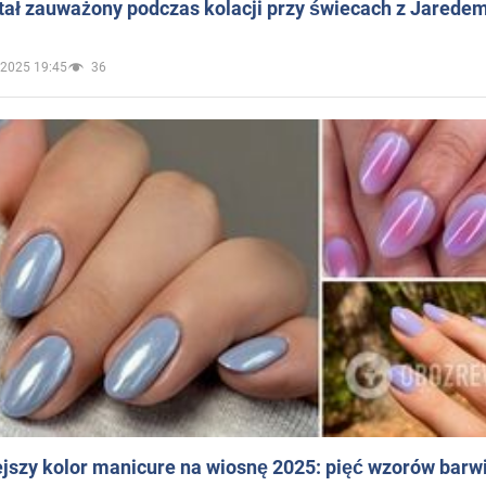
ał zauważony podczas kolacji przy świecach z Jaredem
.2025 19:45
36
jszy kolor manicure na wiosnę 2025: pięć wzorów barw