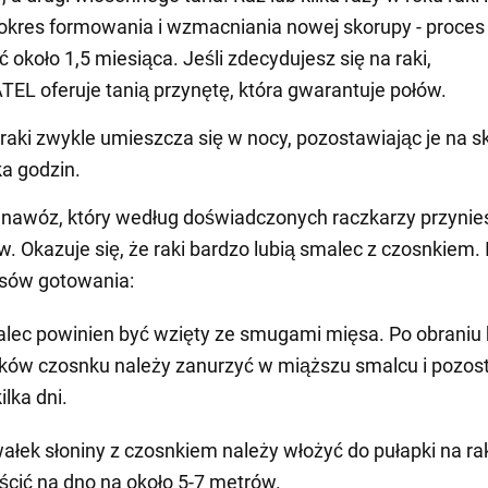
okres formowania i wzmacniania nowej skorupy - proces
 około 1,5 miesiąca. Jeśli zdecydujesz się na raki,
L oferuje tanią przynętę, która gwarantuje połów.
 raki zwykle umieszcza się w nocy, pozostawiając je na s
ka godzin.
 nawóz, który według doświadczonych raczkarzy przynie
w. Okazuje się, że raki bardzo lubią smalec z czosnkiem. 
nsów gotowania:
lec powinien być wzięty ze smugami mięsa. Po obraniu 
ków czosnku należy zanurzyć w miąższu smalcu i pozos
ilka dni.
ałek słoniny z czosnkiem należy włożyć do pułapki na rak
ścić na dno na około 5-7 metrów.