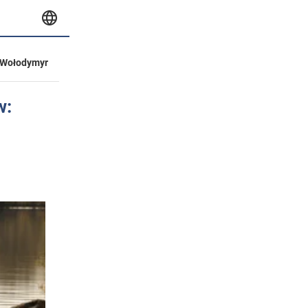
Wołodymyr
w: