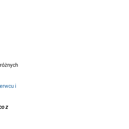
 różnych
erwcu i
co z