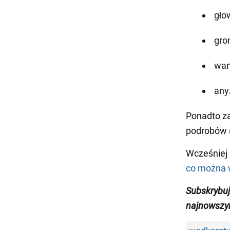
gło
gro
wani
any
Ponadto za
podrobów (
Wcześniej
co można 
Subskrybuj
najnowszy