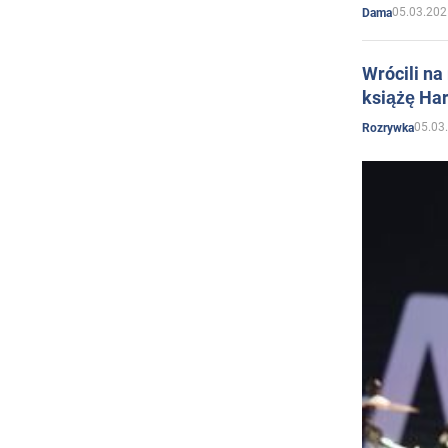
05.03.202
Dama
Wrócili na
książę Har
05.03
Rozrywka