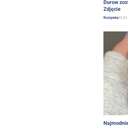
Durow zost
Zdjęcie
05.03
Rozrywka
Najmodnie