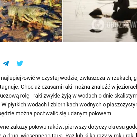
e
 najlepiej łowić w czystej wodzie, zwłaszcza w rzekach, 
tagnuje. Chociaż czasami raki można znaleźć w jeziorac
uczową rolę - raki zwykle żyją w wodach o dnie skalistym
. W płytkich wodach i zbiornikach wodnych o piaszczysty
 będzie można pochwalić się udanym połowem.
ewne zakazy połowu raków: pierwszy dotyczy okresu god
, a drugi wiosennego tarła. Raz lub kilka razy w roku raki li