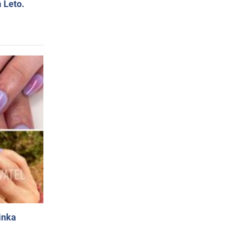
 Leto.
inka