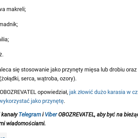
wa makreli;
madnik;
lia;
ż.
leca się stosowanie jako przynęty mięsa lub drobiu oraz
żołądki, serca, wątroba, ozory).
 OBOZREVATEL opowiedział,
jak złowić dużo karasia w cz
wykorzystać jako przynętę
.
 kanały
Telegram
i
Viber
OBOZREVATEL, aby być na bieżą
mi wiadomościami.