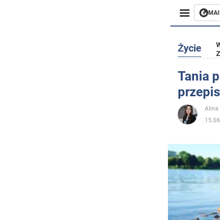
MAI
Biznes
W
Życie
Z
Sport
Tania p
przepis
Rozryw
Alina
Życie
15.06
Polityka
Społecz
Wojna n
Świat