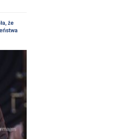
ła, że
żeństwa