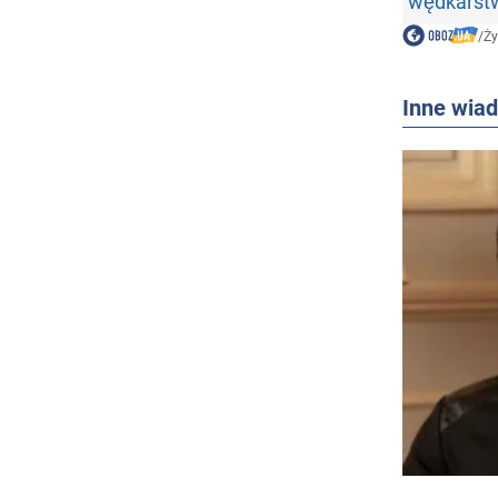
wędkarst
/
Ży
Inne wia