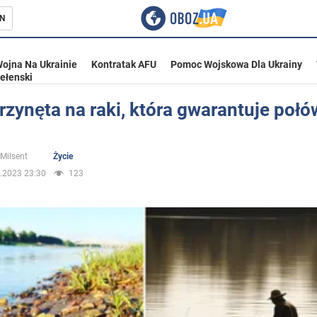
N
ojna Na Ukrainie
Kontratak AFU
Pomoc Wojskowa Dla Ukrainy
ełenski
rzynęta na raki, która gwarantuje połó
ka
 Milsent
Życie
.2023 23:30
123
eństwo
a Ukrainie