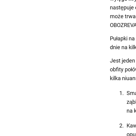
następuje 
może trwać
OBOZREVATE
Pułapki na
dnie na kil
Jest jeden
obfity połó
kilka niua
Sma
ząb
na k
Kaw
opu