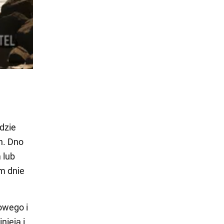
gdzie
h. Dno
 lub
m dnie
owego i
nieją i