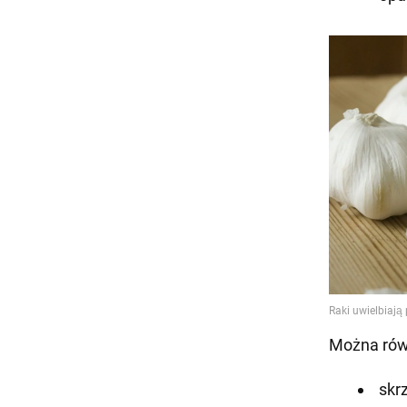
Można rów
skr