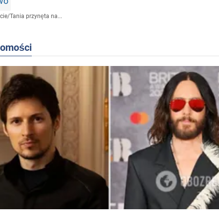
wo
cie
/
Tania przynęta na...
domości