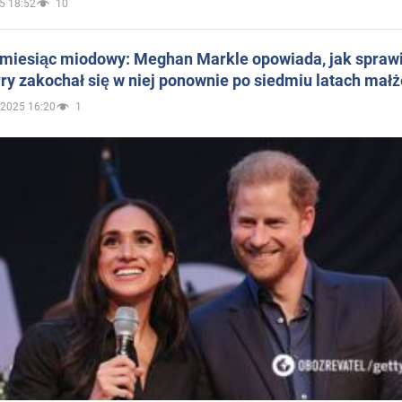
5 18:52
10
 miesiąc miodowy: Meghan Markle opowiada, jak sprawi
ry zakochał się w niej ponownie po siedmiu latach mał
.2025 16:20
1