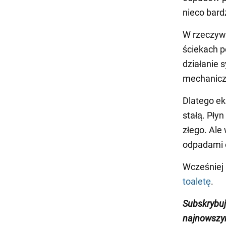
nieco bard
W rzeczywi
ściekach p
działanie 
mechaniczn
Dlatego ek
stałą. Pły
złego. Ale
odpadami o
Wcześniej
toaletę
.
Subskrybuj
najnowszym