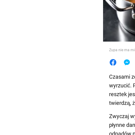
Jedzeni
Zupa nie ma mi
Czasami zd
wyrzucić.
resztek jes
twierdzą, 
Zwyczaj wy
płynne dan
odpadów pł