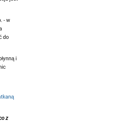
. - w
a
ć do
płynną i
nic
atkaną
co z