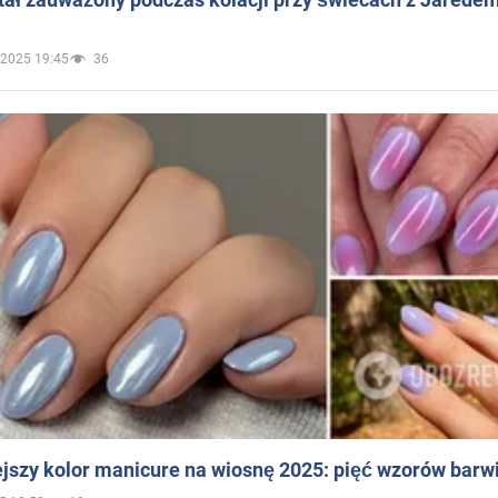
.2025 19:45
36
jszy kolor manicure na wiosnę 2025: pięć wzorów barw