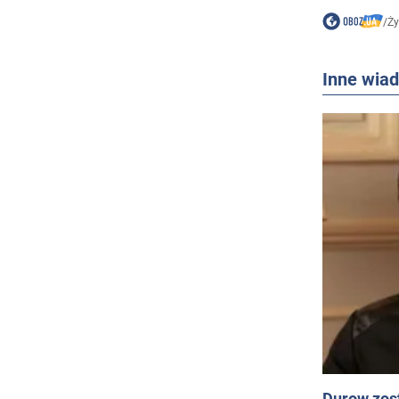
/
Ży
Inne wia
Durow zost