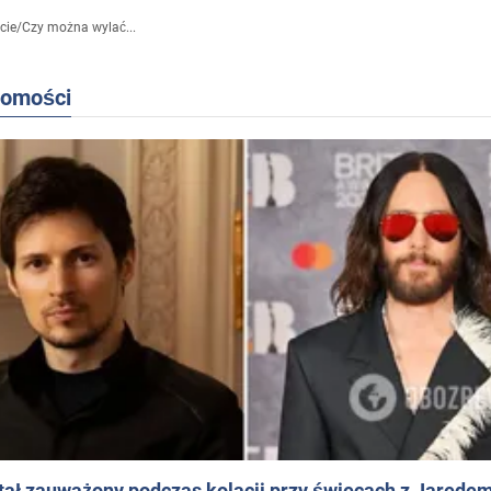
cie
/
Czy można wylać...
domości
ał zauważony podczas kolacji przy świecach z Jaredem