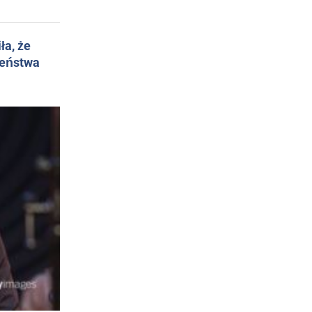
ła, że
żeństwa