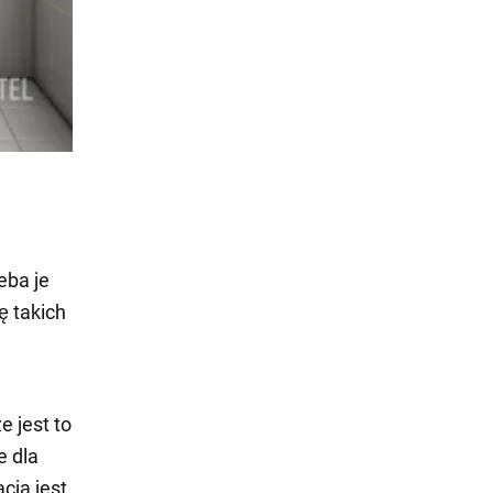
eba je
 takich
e jest to
e dla
cja jest