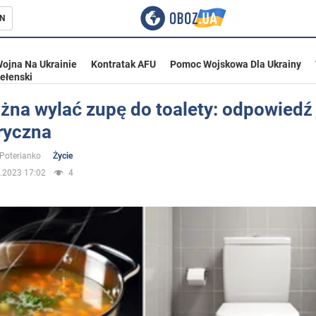
N
ojna Na Ukrainie
Kontratak AFU
Pomoc Wojskowa Dla Ukrainy
ełenski
żna wylać zupę do toalety: odpowiedź 
ryczna
ka
 Poterianko
Życie
.2023 17:02
4
eństwo
a Ukrainie