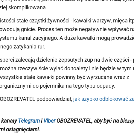
ziej skomplikowana.
stości stałe cząstki żywności - kawałki warzyw, mięsa itp
owodują gnicie. Proces ten może negatywnie wpływać n
systemu kanalizacyjnego. A duże kawałki mogą prowadzi
ego zatykania rur.
sperci zalecają dzielenie zepsutych zup na dwie części - 
n można rzeczywiście wylać do toalety i nie będzie w tym 
 wszystkie stałe kawałki powinny być wyrzucane wraz z
rganicznymi do pojemnika na tego typu odpady.
 OBOZREVATEL podpowiedział,
jak szybko odblokować z
 kanały
Telegram
i
Viber
OBOZREVATEL
, aby być na bieżą
i osiągnięciami
.