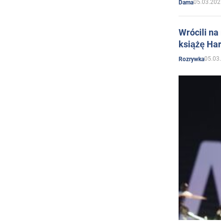
05.03.202
Dama
Wrócili na
książę Har
05.03
Rozrywka