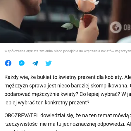
Wojna na Ukrainie
Świat
Jedzenie
Współczesna etykieta zmieniła nieco podejście do wręczania kwiatów mężczy
Każdy wie, że bukiet to świetny prezent dla kobiety. A
mężczyzn sprawa jest nieco bardziej skomplikowana.
podarować mężczyźnie kwiaty? Co lepiej wybrać? W ja
lepiej wybrać ten konkretny prezent?
OBOZREVATEL dowiedział się, że na ten temat mówią 
rzeczywistości nie ma tu jednoznacznej odpowiedzi. 