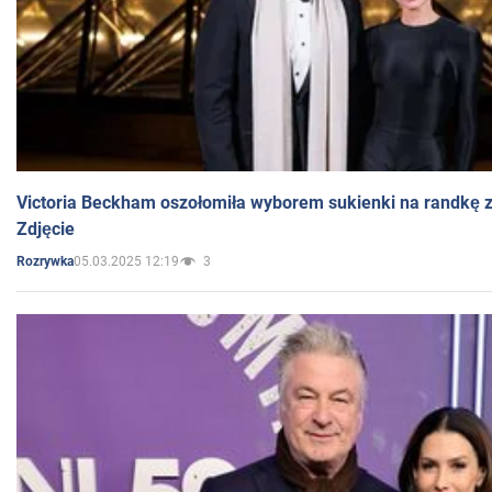
Victoria Beckham oszołomiła wyborem sukienki na randkę
Zdjęcie
05.03.2025 12:19
3
Rozrywka