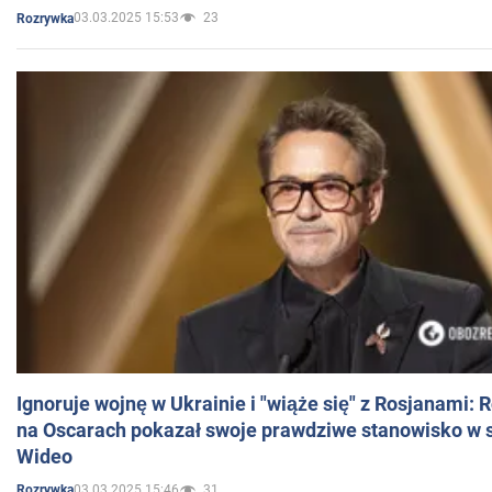
03.03.2025 15:53
23
Rozrywka
Ignoruje wojnę w Ukrainie i "wiąże się" z Rosjanami: 
na Oscarach pokazał swoje prawdziwe stanowisko w s
Wideo
03.03.2025 15:46
31
Rozrywka