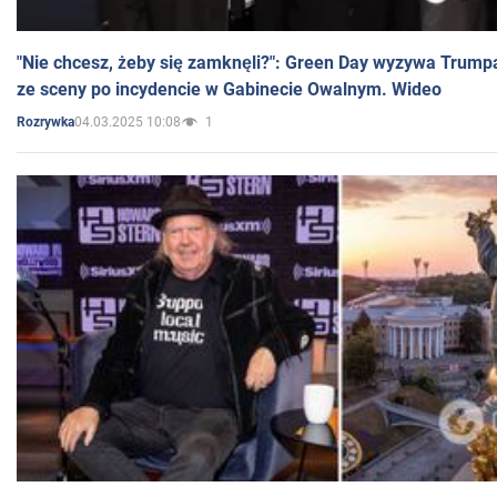
"Nie chcesz, żeby się zamknęli?": Green Day wyzywa Trump
ze sceny po incydencie w Gabinecie Owalnym. Wideo
04.03.2025 10:08
1
Rozrywka