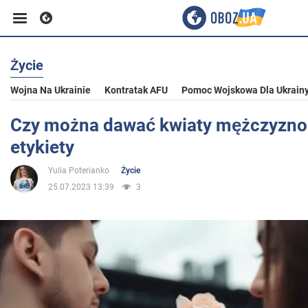
Życie
Biznes
Wojna Na Ukrainie
Kontratak AFU
Pomoc Wojskowa Dla Ukrain
Sport
Czy można dawać kwiaty mężczyzno
etykiety
Rozrywka
Yulia Poterianko
Życie
25.07.2023 13:39
3
Życie
Polityka
Społeczeństwo