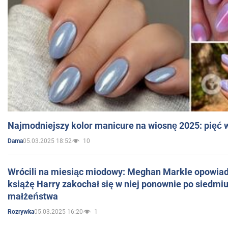
Najmodniejszy kolor manicure na wiosnę 2025: pięć
05.03.2025 18:52
10
Dama
Wrócili na miesiąc miodowy: Meghan Markle opowiada
książę Harry zakochał się w niej ponownie po siedmiu
małżeństwa
05.03.2025 16:20
1
Rozrywka