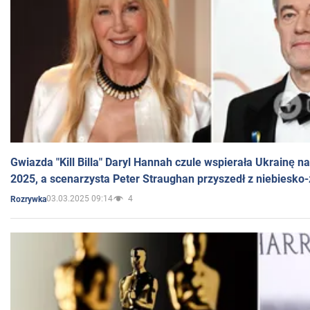
Gwiazda "Kill Billa" Daryl Hannah czule wspierała Ukrainę 
2025, a scenarzysta Peter Straughan przyszedł z niebiesko-
03.03.2025 09:14
4
Rozrywka