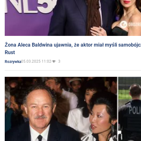
Żona Aleca Baldwina ujawnia, że aktor miał myśli samobójc
Rust
05.03.2025 11:02
3
Rozrywka