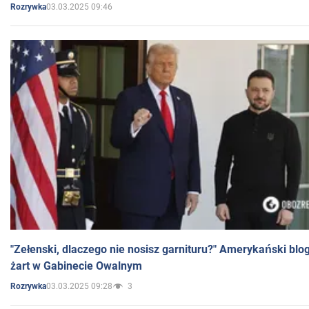
03.03.2025 09:46
Rozrywka
"Zełenski, dlaczego nie nosisz garnituru?" Amerykański blo
żart w Gabinecie Owalnym
03.03.2025 09:28
3
Rozrywka