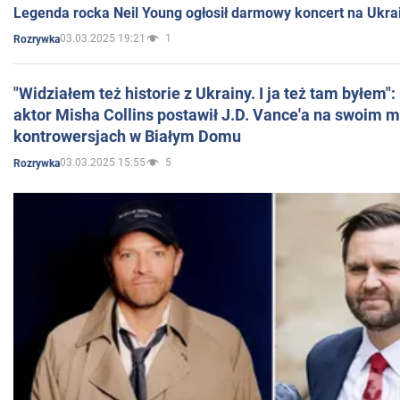
Legenda rocka Neil Young ogłosił darmowy koncert na Ukra
03.03.2025 19:21
1
Rozrywka
"Widziałem też historie z Ukrainy. I ja też tam byłem"
aktor Misha Collins postawił J.D. Vance'a na swoim m
kontrowersjach w Białym Domu
03.03.2025 15:55
5
Rozrywka