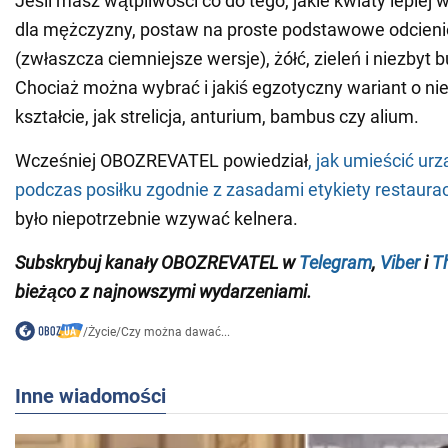
Jeśli masz wątpliwości co do tego, jakie kwiaty lepiej 
dla mężczyzny, postaw na proste podstawowe odcienie 
(zwłaszcza ciemniejsze wersje), żółć, zieleń i niezbyt b
Chociaż można wybrać i jakiś egzotyczny wariant o n
kształcie, jak strelicja, anturium, bambus czy alium.
Wcześniej OBOZREVATEL powiedział
, jak umieścić ur
podczas posiłku zgodnie z zasadami etykiety restaurac
było niepotrzebnie wzywać kelnera.
Subskrybuj kanały OBOZREVATEL w
Telegram
,
Viber
i
T
bieżąco z najnowszymi wydarzeniami
.
/
Życie
/
Czy można dawać...
Inne wiadomości