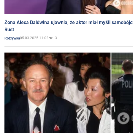
Żona Aleca Baldwina ujawnia, że aktor miał myśli samobójc
Rust
05.03.2025 11:02
3
Rozrywka