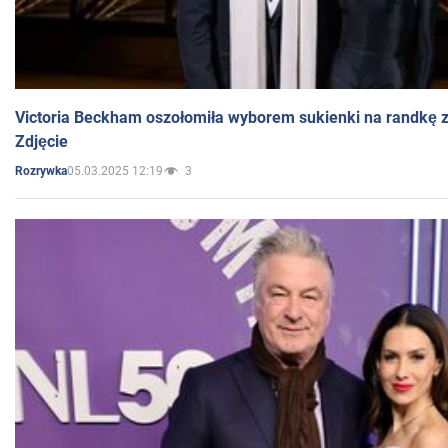
Victoria Beckham oszołomiła wyborem sukienki na randkę
Zdjęcie
05.03.2025 12:19
3
Rozrywka