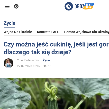
Życie
Biznes
Wojna Na Ukrainie
Kontratak AFU
Pomoc Wojskowa Dla Ukrain
Sport
Czy można jeść cukinię, jeśli jest go
dlaczego tak się dzieje?
Rozrywka
Yulia Poterianko
Życie
27.07.2023 13:02
10
Życie
Polityka
Społeczeństwo