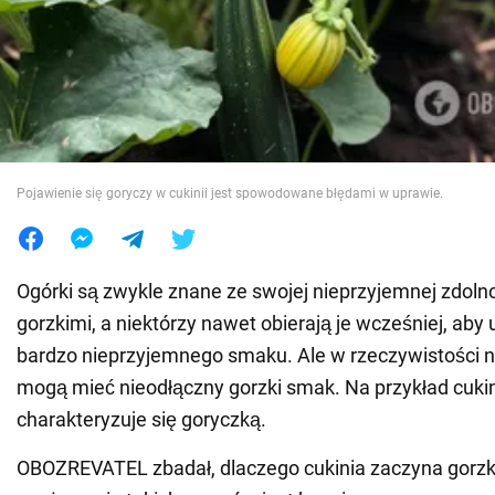
Wojna na Ukrainie
Świat
Jedzenie
Pojawienie się goryczy w cukinii jest spowodowane błędami w uprawie.
Ogórki są zwykle znane ze swojej nieprzyjemnej zdolno
gorzkimi, a niektórzy nawet obierają je wcześniej, aby
bardzo nieprzyjemnego smaku. Ale w rzeczywistości ni
mogą mieć nieodłączny gorzki smak. Na przykład cuki
charakteryzuje się goryczką.
OBOZREVATEL zbadał, dlaczego cukinia zaczyna gorzkn