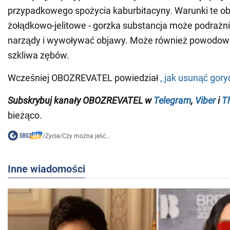
przypadkowego spożycia kaburbitacyny. Warunki te o
żołądkowo-jelitowe - gorzka substancja może podrażn
narządy i wywoływać objawy. Może również powodow
szkliwa zębów.
Wcześniej OBOZREVATEL powiedział
, jak usunąć gory
Subskrybuj kanały OBOZREVATEL w
Telegram
,
Viber
i
T
bieżąco.
/
Życie
/
Czy można jeść...
Inne wiadomości