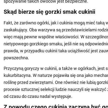
spożywanie takich owoców jest bezpieczne.
Skąd bierze się gorzki smak cukinii
Fakt, że zarówno ogórki, jak i cukinia mogą mieć taką w
zaskakujący. Oba warzywa są przedstawicielami rodzi
więc mają pewne wspólne właściwości. W szczególnośc
nietypowego gorzkiego smaku, jeśli nie są odpowiedni
prawda, w przypadku cukinii taka uciążliwość jest zau
powszechna.
Przyczyną goryczy w cukinii, a także w ogórkach, jest 
kukurbitacyna. W naturze pojawiła się ona jako mecha
roślinę przed zwierzętami. One również nie lubią gorz
procesie sztucznej selekcji ludzie nauczyli się walczy
od czasu do czasu nadal występuje.
Z powodu czego cukinia zaczyna być g