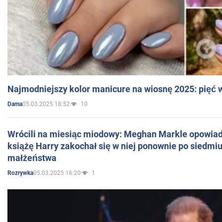
Najmodniejszy kolor manicure na wiosnę 2025: pięć
05.03.2025 18:52
10
Dama
Wrócili na miesiąc miodowy: Meghan Markle opowiada
książę Harry zakochał się w niej ponownie po siedmiu
małżeństwa
05.03.2025 16:20
1
Rozrywka