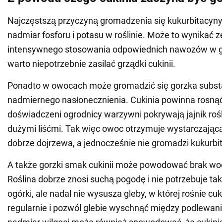
Najczęstszą przyczyną gromadzenia się kukurbitacyny w
nadmiar fosforu i potasu w roślinie. Może to wynikać z
intensywnego stosowania odpowiednich nawozów w gl
warto niepotrzebnie zasilać grządki cukinii.
Ponadto w owocach może gromadzić się gorzka subst
nadmiernego nasłonecznienia. Cukinia powinna rosnąć
doświadczeni ogrodnicy warzywni pokrywają jajnik roś
dużymi liśćmi. Tak więc owoc otrzymuje wystarczającą 
dobrze dojrzewa, a jednocześnie nie gromadzi kukurbi
A także gorzki smak cukinii może powodować brak wod
Roślina dobrze znosi suchą pogodę i nie potrzebuje ta
ogórki, ale nadal nie wysusza gleby, w której rośnie cuk
regularnie i pozwól glebie wyschnąć między podlewan