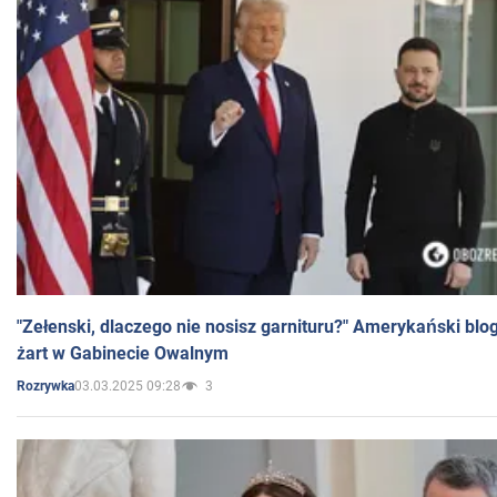
"Zełenski, dlaczego nie nosisz garnituru?" Amerykański blo
żart w Gabinecie Owalnym
03.03.2025 09:28
3
Rozrywka