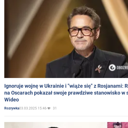
Ignoruje wojnę w Ukrainie i "wiąże się" z Rosjanami: 
na Oscarach pokazał swoje prawdziwe stanowisko w s
Wideo
03.03.2025 15:46
31
Rozrywka