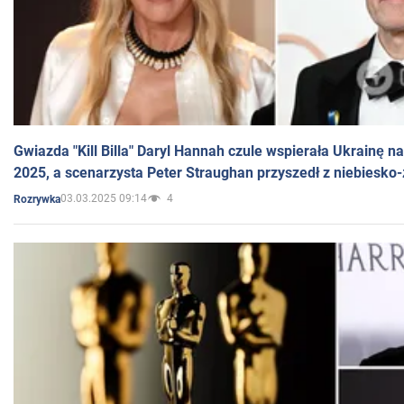
Gwiazda "Kill Billa" Daryl Hannah czule wspierała Ukrainę 
2025, a scenarzysta Peter Straughan przyszedł z niebiesko-
03.03.2025 09:14
4
Rozrywka