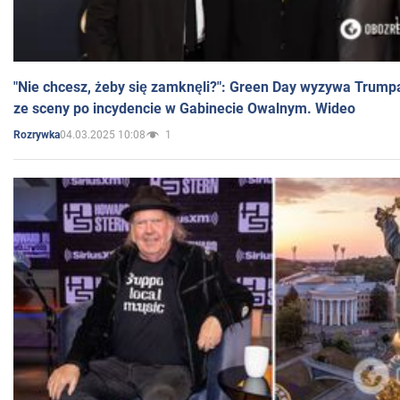
"Nie chcesz, żeby się zamknęli?": Green Day wyzywa Trump
ze sceny po incydencie w Gabinecie Owalnym. Wideo
04.03.2025 10:08
1
Rozrywka