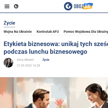
Życie
Biznes
Wojna Na Ukrainie
Kontratak AFU
Pomoc Wojskowa Dla Ukrain
Sport
Etykieta biznesowa: unikaj tych sze
podczas lunchu biznesowego
Rozrywka
Alina Milsent
Życie
27.09.2023 16:28
Życie
Polityka
Społeczeństwo