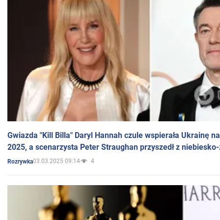
Gwiazda "Kill Billa" Daryl Hannah czule wspierała Ukrainę 
2025, a scenarzysta Peter Straughan przyszedł z niebiesko-
03.03.2025 09:14
4
Rozrywka