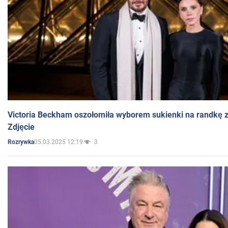
Victoria Beckham oszołomiła wyborem sukienki na randkę
Zdjęcie
05.03.2025 12:19
3
Rozrywka