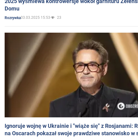
2025 wyśmiewa kontrowersje wokół garnituru Zełens
Domu
03.03.2025 15:53
23
Rozrywka
Ignoruje wojnę w Ukrainie i "wiąże się" z Rosjanami: 
na Oscarach pokazał swoje prawdziwe stanowisko w s