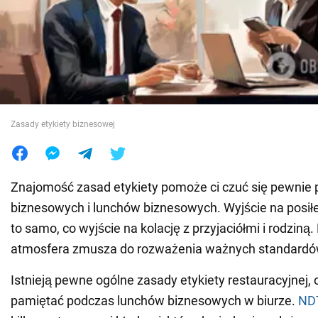
Wojna na Ukrainie
Świat
Jedzenie
Zasady etykiety biznesowej
Znajomość zasad etykiety pomoże ci czuć się pewnie 
biznesowych i lunchów biznesowych. Wyjście na posiłe
to samo, co wyjście na kolację z przyjaciółmi i rodziną
atmosfera zmusza do rozważenia ważnych standardó
Istnieją pewne ogólne zasady etykiety restauracyjnej, 
pamiętać podczas lunchów biznesowych w biurze.
ND