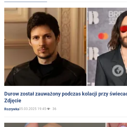
Durow został zauważony podczas kolacji przy świeca
Zdjęcie
05.03.2025 19:45
36
Rozrywka