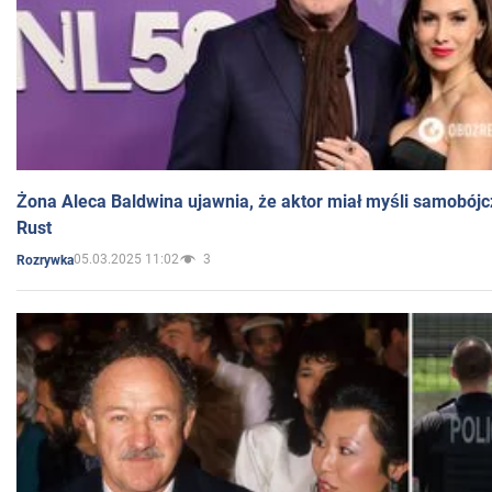
Żona Aleca Baldwina ujawnia, że aktor miał myśli samobójc
Rust
05.03.2025 11:02
3
Rozrywka