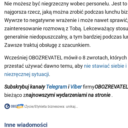
Nie możesz być niegrzeczny wobec personelu. Jest t
najgorsza rzecz, jaką można zrobić podczas lunchu b
Wywrze to negatywne wrażenie i może nawet sprawić, ż
zainteresowanie rozmową z Tobą. Lekceważący stosun
generalnie niedopuszczalny, a tym bardziej podczas 
Zawsze traktuj obsługę z szacunkiem.
Wcześniej OBOZREVATEL mówił o 8 zwrotach, których
przestać używać dawno temu, aby
nie stawiać siebie
niezręcznej sytuacji
.
Subskrybuj
kanały
Telegram
i
Viber
firmy
OBOZREVATEL
bieżąco z
najnowszymi wydarzeniami na stronie
.
/
Życie
/
Etykieta biznesowa: unikaj...
Inne wiadomości