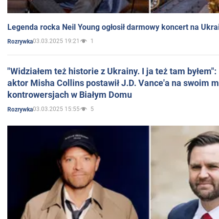
Legenda rocka Neil Young ogłosił darmowy koncert na Ukra
03.03.2025 19:21
1
Rozrywka
"Widziałem też historie z Ukrainy. I ja też tam byłem"
aktor Misha Collins postawił J.D. Vance'a na swoim m
kontrowersjach w Białym Domu
03.03.2025 15:55
5
Rozrywka