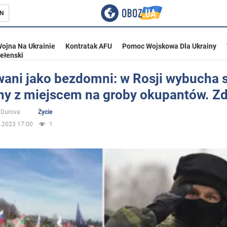
N
ojna Na Ukrainie
Kontratak AFU
Pomoc Wojskowa Dla Ukrainy
ełenski
ani jako bezdomni: w Rosji wybucha 
ny z miejscem na groby okupantów. Zd
ka
 Durova
Życie
.2023 17:00
1
eństwo
a Ukrainie