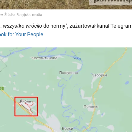
u: wszystko wróciło
do normy", zażartował kanał Telegra
ok for Your People
.