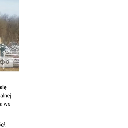
się
alnej
za we
ci.