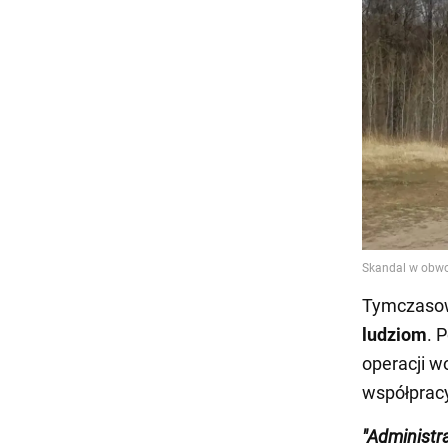
Tymczasowy
ludziom
. 
operacji w
współprac
"Administr