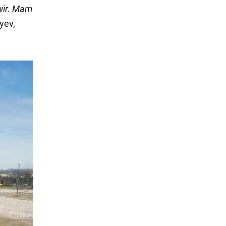
żwir. Mam
yev,