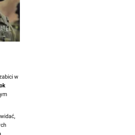
zabici w
bok
tym
 widać,
ych
a