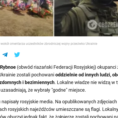
e
 wokół cmentarza uczestników zbrodniczej wojny przeciwko Ukrainie
Rybnoe
(obwód riazański Federacji Rosyjskiej) okupanci 
Ukrainie zostali pochowani
oddzielnie od innych ludzi, o
zdomnych i bezimiennych
. Lokalne władze nie widzą w 
 uzasadniają, że wybrały "godne" miejsce.
 napisały rosyjskie media. Na opublikowanych zdjęciach
ach rosyjskich najeźdźców umieszczane są flagi. Lokaln
w oburzył jednak fakt, że żołnierze zostali pochowani n