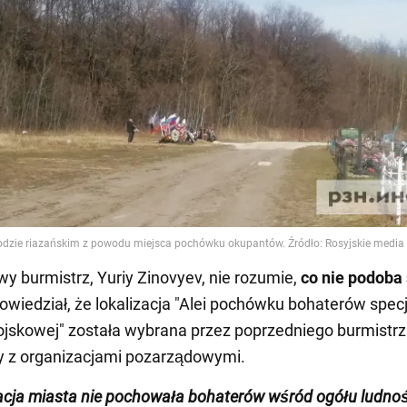
 burmistrz, Yuriy Zinovyev, nie rozumie,
co nie podoba 
Powiedział, że lokalizacja "Alei pochówku bohaterów specj
ojskowej" została wybrana przez poprzedniego burmistr
y z organizacjami pozarządowymi.
acja miasta nie pochowała bohaterów wśród ogółu ludnoś