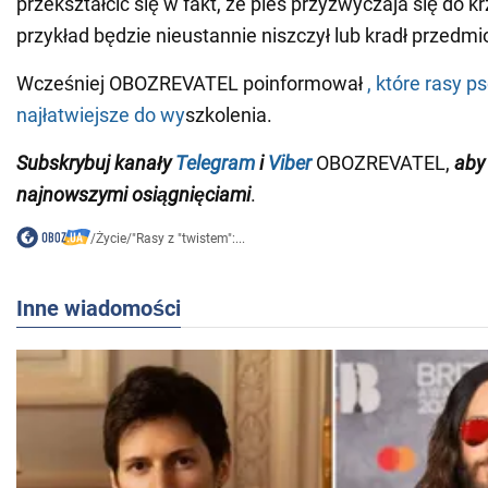
przekształcić się w fakt, że pies przyzwyczaja się do 
przykład będzie nieustannie niszczył lub kradł przedmi
Wcześniej OBOZREVATEL poinformował
, które rasy p
najłatwiejsze do wy
szkolenia.
Subskrybuj
kanały
Telegram
i
Viber
OBOZREVATEL,
aby
najnowszymi osiągnięciami
.
/
Życie
/
"Rasy z "twistem":...
Inne wiadomości