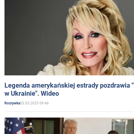
Legenda amerykańskiej estrady pozdrawia "br
w Ukrainie". Wideo
03.03.2025 09:46
Rozrywka