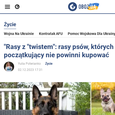
Życie
Biznes
Wojna Na Ukrainie
Kontratak AFU
Pomoc Wojskowa Dla Ukrain
Sport
"Rasy z "twistem": rasy psów, których
początkujący nie powinni kupować
Rozrywka
Yulia Poterianko
Życie
02.12.2023 17:31
Życie
Polityka
Społeczeństwo