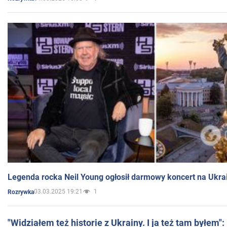
Legenda rocka Neil Young ogłosił darmowy koncert na Ukra
03.03.2025 19:21
1
Rozrywka
"Widziałem też historie z Ukrainy. I ja też tam byłem"