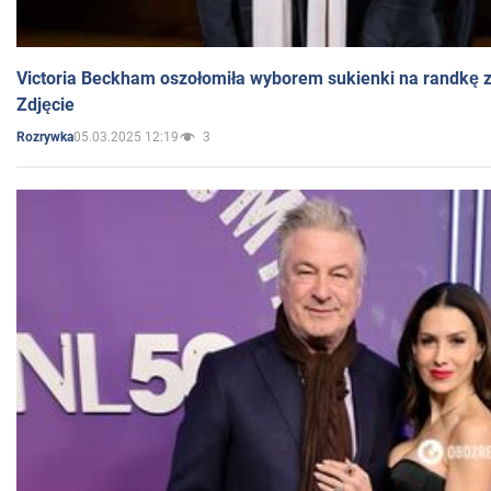
Victoria Beckham oszołomiła wyborem sukienki na randkę
Zdjęcie
05.03.2025 12:19
3
Rozrywka