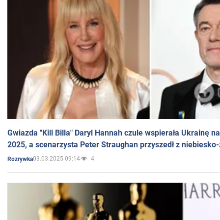
Gwiazda "Kill Billa" Daryl Hannah czule wspierała Ukrainę 
2025, a scenarzysta Peter Straughan przyszedł z niebiesko-
03.03.2025 09:14
4
Rozrywka