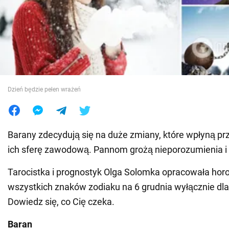
Wojna na Ukrainie
Świat
Jedzenie
Dzień będzie pełen wrażeń
Barany zdecydują się na duże zmiany, które wpłyną p
ich sferę zawodową. Pannom grożą nieporozumienia i
Tarocistka i prognostyk Olga Solomka opracowała hor
wszystkich znaków zodiaku na 6 grudnia wyłącznie dl
Dowiedz się, co Cię czeka.
Baran