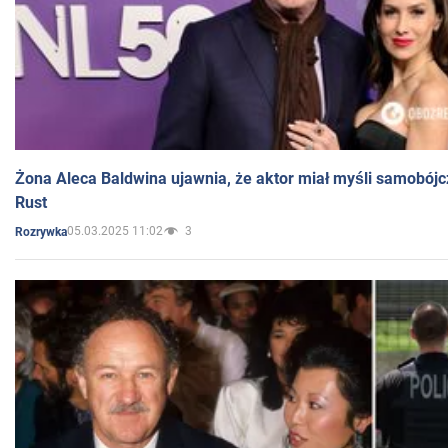
Żona Aleca Baldwina ujawnia, że aktor miał myśli samobójc
Rust
05.03.2025 11:02
3
Rozrywka