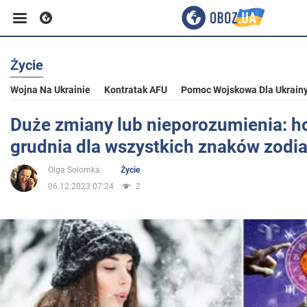
Życie
Biznes
Wojna Na Ukrainie
Kontratak AFU
Pomoc Wojskowa Dla Ukrain
Sport
Duże zmiany lub nieporozumienia: h
grudnia dla wszystkich znaków zodi
Rozrywka
Olga Sołomka
Życie
06.12.2023 07:24
2
Życie
Polityka
Społeczeństwo