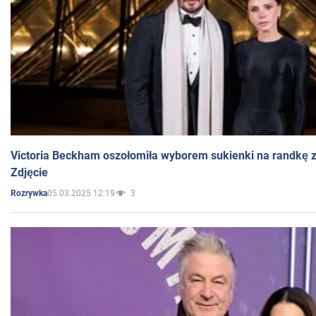
Victoria Beckham oszołomiła wyborem sukienki na randkę
Zdjęcie
05.03.2025 12:19
3
Rozrywka