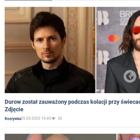
Durow został zauważony podczas kolacji przy świeca
Zdjęcie
05.03.2025 19:45
36
Rozrywka