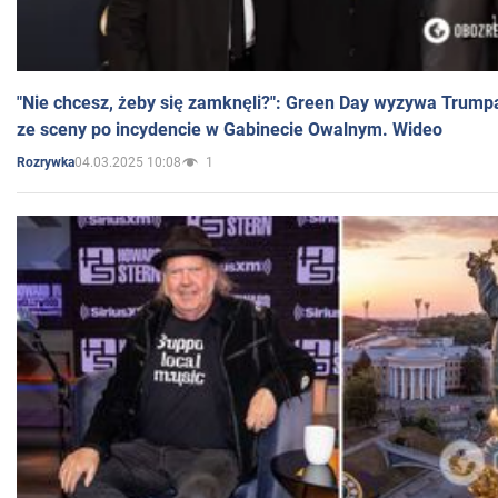
"Nie chcesz, żeby się zamknęli?": Green Day wyzywa Trump
ze sceny po incydencie w Gabinecie Owalnym. Wideo
04.03.2025 10:08
1
Rozrywka