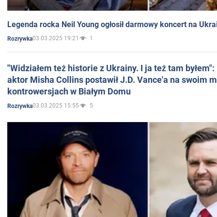
Legenda rocka Neil Young ogłosił darmowy koncert na Ukra
03.03.2025 19:21
1
Rozrywka
"Widziałem też historie z Ukrainy. I ja też tam byłem"
aktor Misha Collins postawił J.D. Vance'a na swoim m
kontrowersjach w Białym Domu
03.03.2025 15:55
5
Rozrywka