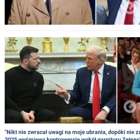
"Nikt nie zwracał uwagi na moje ubrania, dopóki nie z
2025 wyśmiewa kontrowersje wokół garnituru Zełens