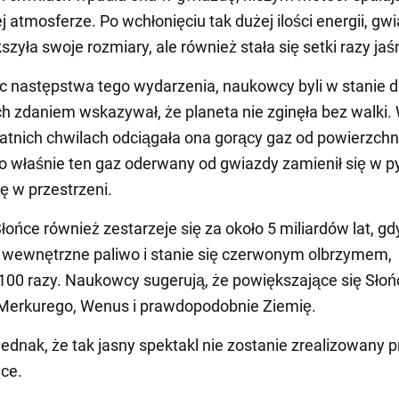
j atmosferze. Po wchłonięciu tak dużej ilości energii, gw
szyła swoje rozmiary, ale również stała się setki razy jaś
 następstwa tego wydarzenia, naukowcy byli w stanie d
 ich zdaniem wskazywał, że planeta nie zginęła bez walki.
atnich chwilach odciągała ona gorący gaz od powierzchni
o właśnie ten gaz oderwany od gwiazdy zamienił się w py
ię w przestrzeni.
łońce również zestarzeje się za około 5 miliardów lat, gd
 wewnętrzne paliwo i stanie się czerwonym olbrzymem,
00 razy. Naukowcy sugerują, że powiększające się Słoń
 Merkurego, Wenus i prawdopodobnie Ziemię.
ednak, że tak jasny spektakl nie zostanie zrealizowany p
ce.