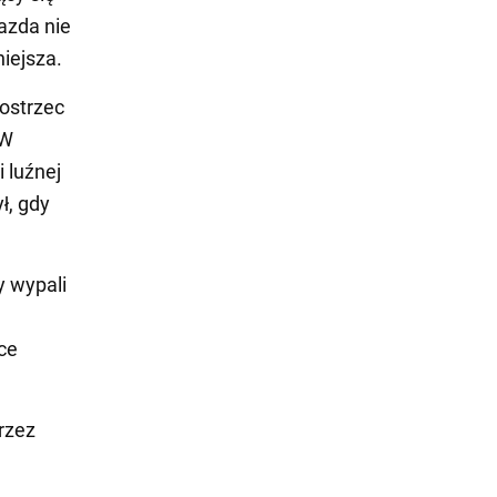
iazda nie
niejsza.
ostrzec
 W
 luźnej
ł, gdy
y wypali
ce
rzez