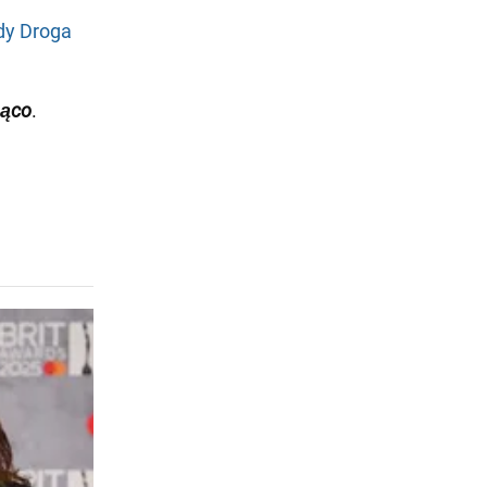
gdy Droga
żąco
.