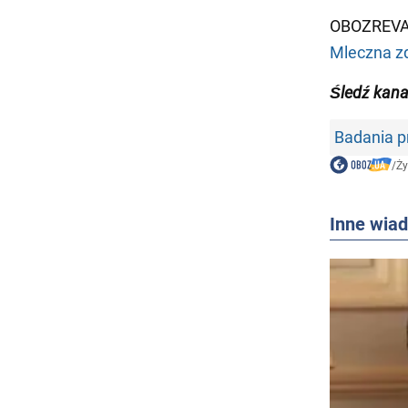
OBOZREVAT
Mleczna z
Śledź kan
Badania 
/
Ży
Inne wia