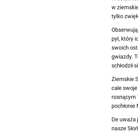
w ziemskie
tylko zwięk
Obserwując
pył, który
swoich ost
gwiazdy. T
schłodził s
Ziemskie S
całe swoje
rosnącym 1
pochłonie
De uważa j
nasze Słoń