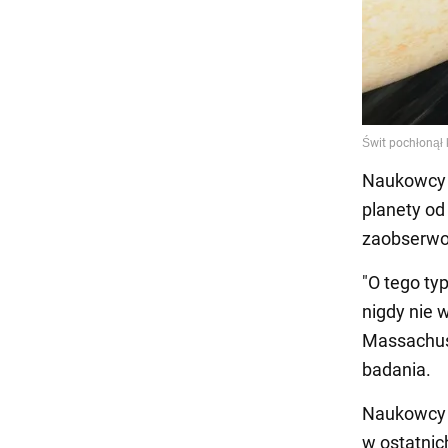
Naukowcy s
planety od
zaobserwo
"O tego ty
nigdy nie w
Massachuse
badania.
Naukowcy st
w ostatnic