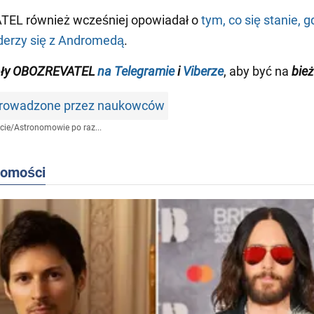
EL również wcześniej opowiadał o
tym, co się stanie, 
derzy się z Andromedą
.
ały OBOZREVATEL
na Telegramie
i
Viberze
, aby być na
bie
prowadzone przez naukowców
cie
/
Astronomowie po raz...
domości