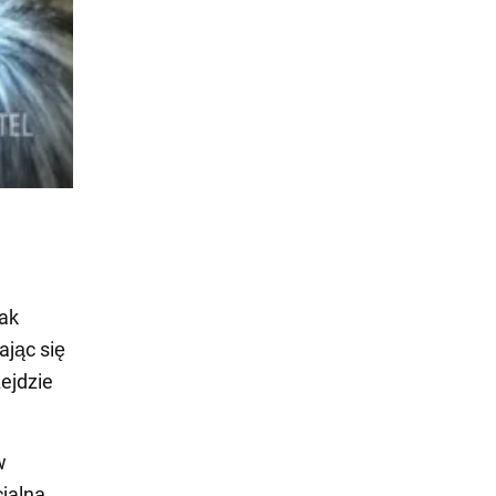
jak
ając się
ejdzie
w
cjalną