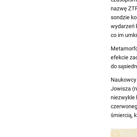
nazwę ZTF
sondzie k
wydarzeń 
co im umk
Metamorfoz
efekcie za
do sąsiedni
Naukowcy s
Jowisza (n
niezwykle b
czerwonego
śmiercią, 