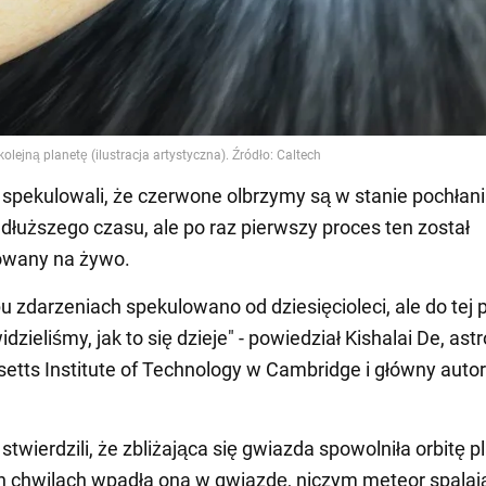
pekulowali, że czerwone olbrzymy są w stanie pochłan
 dłuższego czasu, ale po raz pierwszy proces ten został
wany na żywo.
pu zdarzeniach spekulowano od dziesięcioleci, ale do tej 
idzieliśmy, jak to się dzieje" - powiedział Kishalai De, as
tts Institute of Technology w Cambridge i główny autor
wierdzili, że zbliżająca się gwiazda spowolniła orbitę pl
h chwilach wpadła ona w gwiazdę, niczym meteor spalają