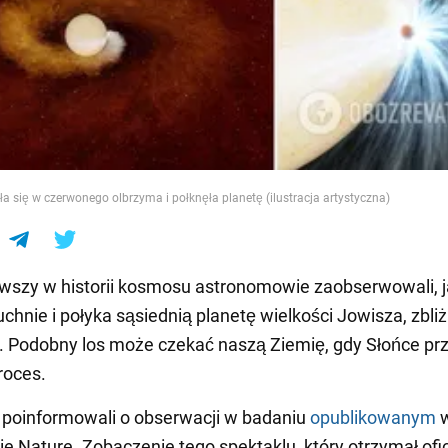
e
a się w czerwonego olbrzyma i połknęła planetę (ilustracja artystyczna)
rwszy w historii kosmosu astronomowie zaobserwowali, 
chnie i połyka sąsiednią planetę wielkości Jowisza, zbliż
. Podobny los może czekać naszą Ziemię, gdy Słońce prz
roces.
poinformowali o obserwacji w badaniu
opublikowanym
e Nature. Zobaczenie tego spektaklu, który otrzymał ofi