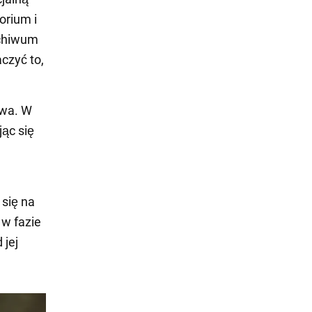
orium i
rchiwum
czyć to,
iwa. W
ąc się
 się na
 w fazie
 jej