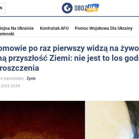
N
ojna Na Ukrainie
Kontratak AFU
Pomoc Wojskowa Dla Ukrainy
ełenski
omowie po raz pierwszy widzą na żywo
ną przyszłość Ziemi: nie jest to los go
ka
roszczenia
o Ivancheskul
Życie
.2023 23:04
eństwo
a Ukrainie