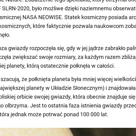
 SLRN-2020, było możliwe dzięki naziemnemu obserwat
osmicznej NASA NEOWISE. Statek kosmiczny posiada a
kosmicznych, które faktycznie pozwala naukowcom zoba
nęło.
a gwiazdy rozpoczęła się, gdy w jej jądrze zabrakło pal
częła zwiększać swoje rozmiary, za każdym razem zbliżaj
ej planety, którą ostatecznie połknęła w całości.
zacują, że połknięta planeta była mniej więcej wielkości
ajwiększej planety w Układzie Słonecznym) i znajdowała
liskiej orbicie swojej gwiazdy, która obecnie znajduje się
 olbrzyma. Jest to ostatnia faza istnienia gwiazdy przed
która jednak może potrwać ponad 100 000 lat.