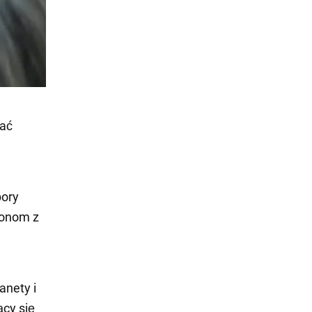
iać
pory
tronom z
anety i
cy się