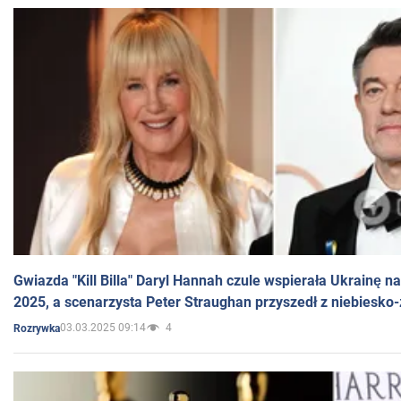
Gwiazda "Kill Billa" Daryl Hannah czule wspierała Ukrainę 
2025, a scenarzysta Peter Straughan przyszedł z niebiesko-
03.03.2025 09:14
4
Rozrywka