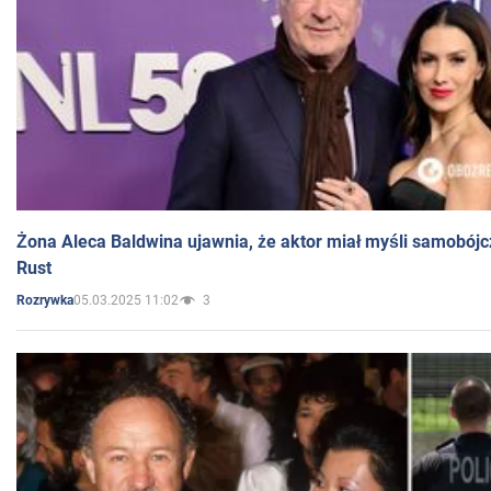
Żona Aleca Baldwina ujawnia, że aktor miał myśli samobójc
Rust
05.03.2025 11:02
3
Rozrywka