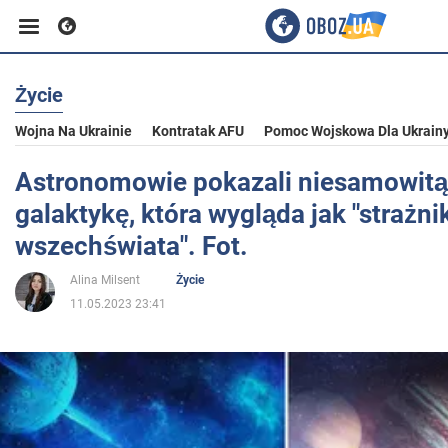
Życie
Biznes
Wojna Na Ukrainie
Kontratak AFU
Pomoc Wojskowa Dla Ukrain
Sport
Astronomowie pokazali niesamowit
galaktykę, która wygląda jak "strażni
Rozrywka
wszechświata". Fot.
Alina Milsent
Życie
Życie
11.05.2023 23:41
Polityka
Społeczeństwo