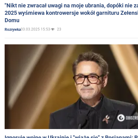
"Nikt nie zwracał uwagi na moje ubrania, dopóki nie z
2025 wyśmiewa kontrowersje wokół garnituru Zełens
Domu
03.03.2025 15:53
23
Rozrywka
Ignoruje wojnę w Ukrainie i "wiąże się" z Rosjanami: 