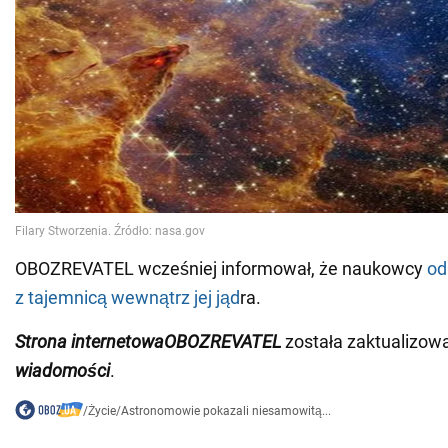
OBOZREVATEL wcześniej informował, że naukowcy
od
z tajemnicą wewnątrz jej jąd
ra.
Strona internetowa
OBOZREVATEL
została zaktualizow
wiadomości
.
/
Życie
/
Astronomowie pokazali niesamowitą...