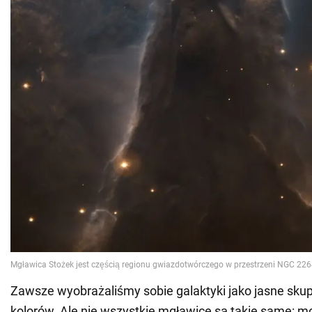
Zawsze wyobrażaliśmy sobie galaktyki jako jasne skup
kolorów. Ale nie wszystkie mgławice są takie same: mo