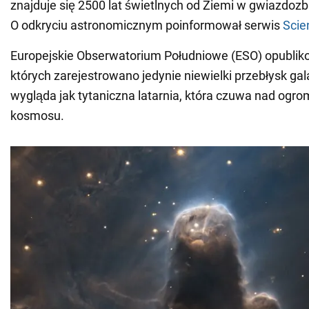
znajduje się 2500 lat świetlnych od Ziemi w gwiazdoz
O odkryciu astronomicznym poinformował serwis
Scie
Europejskie Obserwatorium Południowe (ESO) opubliko
których zarejestrowano jedynie niewielki przebłysk ga
wygląda jak tytaniczna latarnia, która czuwa nad ogr
kosmosu.