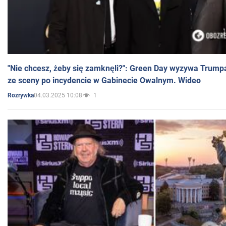
"Nie chcesz, żeby się zamknęli?": Green Day wyzywa Trump
ze sceny po incydencie w Gabinecie Owalnym. Wideo
04.03.2025 10:08
1
Rozrywka