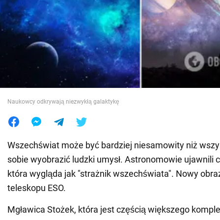
Wojna na Ukrainie
Świat
Jedzenie
Naukowcy odkrywają niezwykłą galaktykę
Wszechświat może być bardziej niesamowity niż wszy
sobie wyobrazić ludzki umysł. Astronomowie ujawnili 
która wygląda jak "strażnik wszechświata". Nowy obra
teleskopu ESO.
Mgławica Stożek, która jest częścią większego kompl