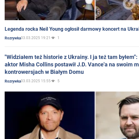
Legenda rocka Neil Young ogłosił darmowy koncert na Ukra
03.03.2025 19:21
1
Rozrywka
"Widziałem też historie z Ukrainy. I ja też tam byłem"
aktor Misha Collins postawił J.D. Vance'a na swoim m
kontrowersjach w Białym Domu
03.03.2025 15:55
5
Rozrywka