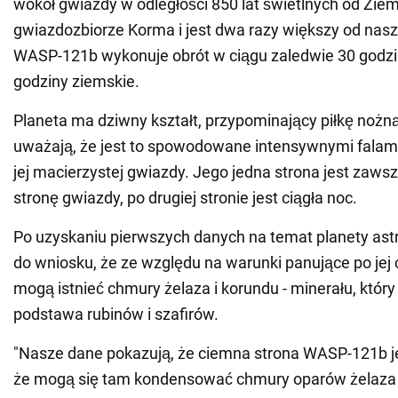
wokół gwiazdy w odległości 850 lat świetlnych od Ziem
gwiazdozbiorze Korma i jest dwa razy większy od nas
WASP-121b wykonuje obrót w ciągu zaledwie 30 godzin
godziny ziemskie.
Planeta ma dziwny kształt, przypominający piłkę noż
uważają, że jest to spowodowane intensywnymi falam
jej macierzystej gwiazdy. Jego jedna strona jest zaw
stronę gwiazdy, po drugiej stronie jest ciągła noc.
Po uzyskaniu pierwszych danych na temat planety as
do wniosku, że ze względu na warunki panujące po jej 
mogą istnieć chmury żelaza i korundu - minerału, który
podstawa rubinów i szafirów.
"Nasze dane pokazują, że ciemna strona WASP-121b je
że mogą się tam kondensować chmury oparów żelaza 