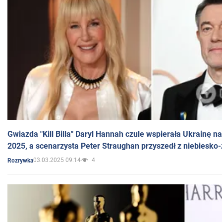
Gwiazda "Kill Billa" Daryl Hannah czule wspierała Ukrainę 
2025, a scenarzysta Peter Straughan przyszedł z niebiesko-
03.03.2025 09:14
4
Rozrywka