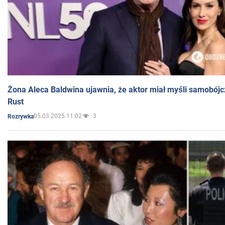
Żona Aleca Baldwina ujawnia, że aktor miał myśli samobójc
Rust
05.03.2025 11:02
3
Rozrywka