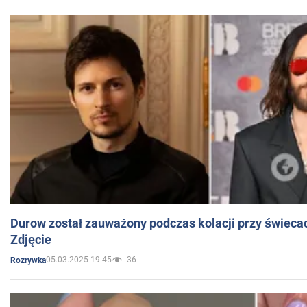
Durow został zauważony podczas kolacji przy świeca
Zdjęcie
05.03.2025 19:45
36
Rozrywka