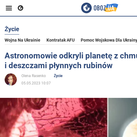
Życie
Biznes
Wojna Na Ukrainie
Kontratak AFU
Pomoc Wojskowa Dla Ukrain
Sport
Astronomowie odkryli planetę z chm
i deszczami płynnych rubinów
Rozrywka
Olena Rasenko
Życie
05.05.2023 10:07
Życie
Polityka
Społeczeństwo