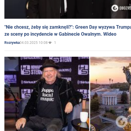
"Nie chcesz, żeby się zamknęli?": Green Day wyzywa Trump
ze sceny po incydencie w Gabinecie Owalnym. Wideo
04.03.2025 10:08
1
Rozrywka