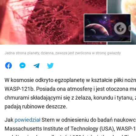
Wojna na Ukrainie
Świat
Jedzenie
Jedna strona planety, dzienna, zawsze jest zwrócona w stronę gwiazdy
W kosmosie odkryto egzoplanetę w kształcie piłki nożn
WASP-121b. Posiada ona atmosferę i jest otoczona m
chmurami składającymi się z żelaza, korundu i tytanu,
padają rubinowe deszcze.
Jak
powiedział
Stern w odniesieniu do badań naukow
Massachusetts Institute of Technology (USA), WASP-1