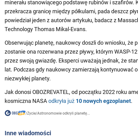
minerału stanowiącego podstawę rubinów i szafirów. 
przekracza granicę między półkulami, pada deszcz pły
powiedział jeden z autorów artykułu, badacz z Massach
Technology Thomas Mikal-Evans.
Obserwując planetę, naukowcy doszli do wniosku, że p
zostanie ona rozerwana przez pływy, którym WASP-1
przez swoją gwiazdę. Eksperci uważają jednak, że stani
lat. Podczas gdy naukowcy zamierzają kontynuować 
niezwykłej planety.
Jak donosi OBOZREVATEL, od początku 2022 roku am
kosmiczna NASA
odkryła już
10 nowych egzoplanet
.
/
Życie
/
Astronomowie odkryli planetę...
Inne wiadomości