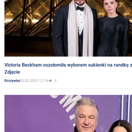
Victoria Beckham oszołomiła wyborem sukienki na randkę
Zdjęcie
05.03.2025 12:19
3
Rozrywka