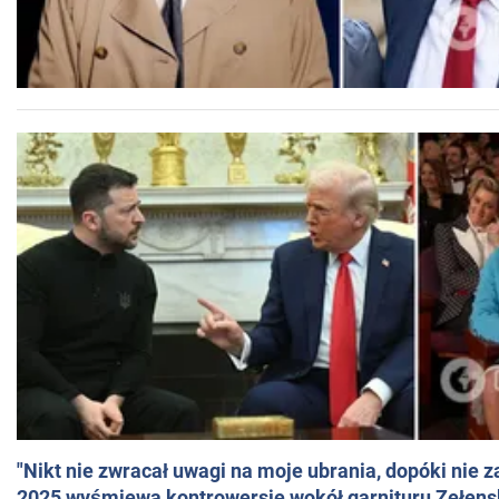
"Nikt nie zwracał uwagi na moje ubrania, dopóki nie z
2025 wyśmiewa kontrowersje wokół garnituru Zełens