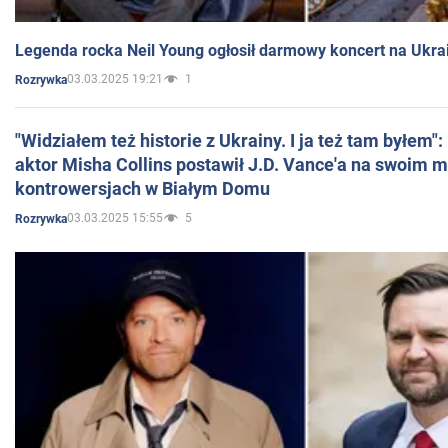
Legenda rocka Neil Young ogłosił darmowy koncert na Ukra
03.03.2025 19:21
1
Rozrywka
"Widziałem też historie z Ukrainy. I ja też tam byłem"
aktor Misha Collins postawił J.D. Vance'a na swoim m
kontrowersjach w Białym Domu
03.03.2025 15:55
5
Rozrywka