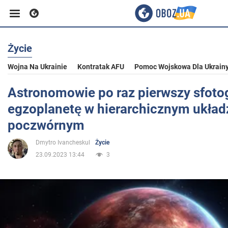
Życie
Biznes
Wojna Na Ukrainie
Kontratak AFU
Pomoc Wojskowa Dla Ukrain
Sport
Astronomowie po raz pierwszy sfoto
egzoplanetę w hierarchicznym układ
Rozrywka
poczwórnym
Dmytro Ivancheskul
Życie
Życie
23.09.2023 13:44
3
Polityka
Społeczeństwo