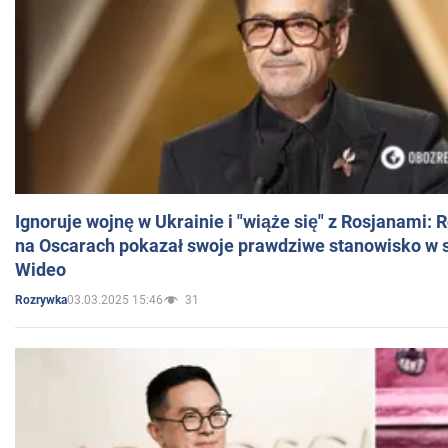
Ignoruje wojnę w Ukrainie i "wiąże się" z Rosjanami: 
na Oscarach pokazał swoje prawdziwe stanowisko w s
Wideo
03.03.2025 15:46
31
Rozrywka