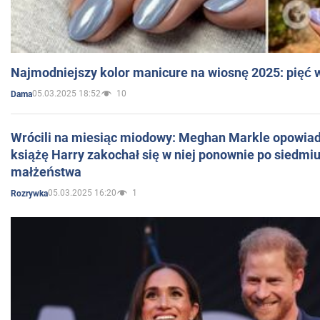
Najmodniejszy kolor manicure na wiosnę 2025: pięć
05.03.2025 18:52
10
Dama
Wrócili na miesiąc miodowy: Meghan Markle opowiada
książę Harry zakochał się w niej ponownie po siedmiu
małżeństwa
05.03.2025 16:20
1
Rozrywka