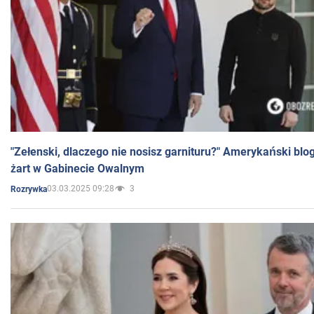
"Zełenski, dlaczego nie nosisz garnituru?" Amerykański blo
żart w Gabinecie Owalnym
03.03.2025 09:28
3
Rozrywka