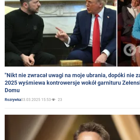
"Nikt nie zwracał uwagi na moje ubrania, dopóki nie z
2025 wyśmiewa kontrowersje wokół garnituru Zełens
Domu
03.03.2025 15:53
23
Rozrywka