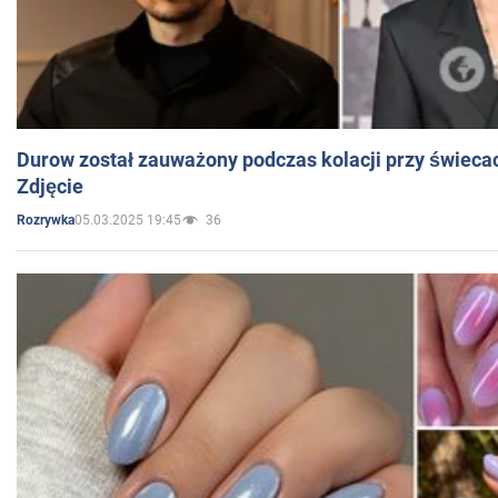
Durow został zauważony podczas kolacji przy świeca
Zdjęcie
05.03.2025 19:45
36
Rozrywka