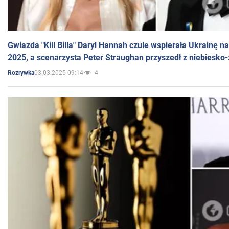
Gwiazda "Kill Billa" Daryl Hannah czule wspierała Ukrainę 
2025, a scenarzysta Peter Straughan przyszedł z niebiesko-
03.03.2025 09:14
4
Rozrywka