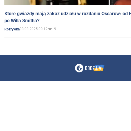
Które gwiazdy mają zakaz udziału w rozdaniu Oscarów: od 
po Willa Smitha?
03.03.2025 09:12
9
Rozrywka