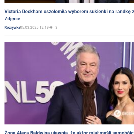
Victoria Beckham oszołomiła wyborem sukienki na randkę
Zdjęcie
05.03.2025 12:19
3
Rozrywka
Żona Aleca Baldwina ujawnia, że aktor miał myśli samobójc