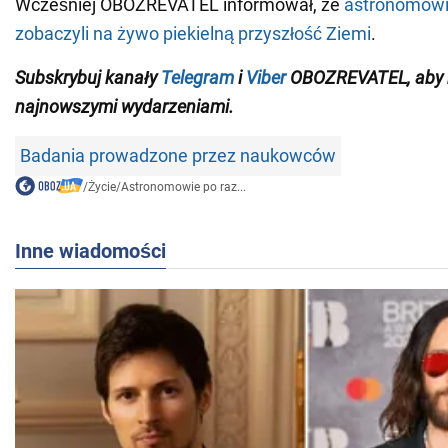
Wcześniej OBOZREVATEL informował, że
astronomowi
zobaczyli na żywo piekielną przyszłość Ziemi
.
Subskrybuj kanały
Telegram
i
Viber
OBOZREVATEL, aby b
najnowszymi wydarzeniami
.
Badania prowadzone przez naukowców
/
Życie
/
Astronomowie po raz...
Inne wiadomości