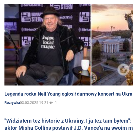
Legenda rocka Neil Young ogłosił darmowy koncert na Ukra
03.03.2025 19:21
1
Rozrywka
"Widziałem też historie z Ukrainy. I ja też tam byłem"
aktor Misha Collins postawił J.D. Vance'a na swoim m