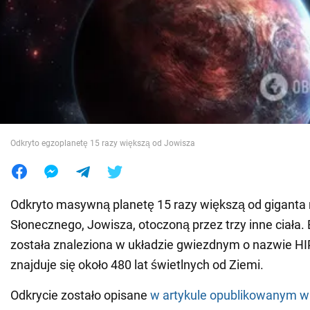
Wojna na Ukrainie
Świat
Jedzenie
Odkryto egzoplanetę 15 razy większą od Jowisza
Odkryto masywną planetę 15 razy większą od giganta
Słonecznego, Jowisza, otoczoną przez trzy inne ciała.
została znaleziona w układzie gwiezdnym o nazwie HI
znajduje się około 480 lat świetlnych od Ziemi.
Odkrycie zostało opisane
w artykule opublikowanym w